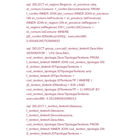
as ComuneSL, el_province_1.citta as Provi
el_regioni_1.Regione as RegioneSL FROM
(((((a1_stabilimento LEFT JOIN el_comuni 
a1_stabilimento.ComuneStab = el_comuni.
LEFT JOIN el_province ON a1_stabilimento.
= el_province.IstProvincia) LEFT JOIN el_re
a1_stabilimento.RegioneStab = el_regioni.I
LEFT JOIN el_comuni AS el_comuni_1 ON
a1_stabilimento.IstComuneSL = el_comuni
LEFT JOIN el_province AS el_province_1 O
a1_stabilimento.IstProvinciaSL =
el_province_1.IstProvincia) LEFT JOIN el_re
el_regioni_1 ON a1_stabilimento.IstRegion
el_regioni_1.IstRegione where IDNotifica=8
executionMS: 0.00066494941711426
sql: SELECT a2p.Cognome, a2p.Nome FR
a2_ruolipersonale a2rp INNER JOIN a2_pe
a2rp.IDPersonale = a2p.IDPersonale WHE
(((a2p.IDNotifica)=836) AND ((a2rp.IDTipoPe