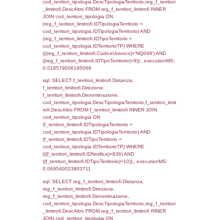
(f_territori_limitrofi.IDTipoTerritorio =
cod_territori_tipologia.IDTerritorioTP) WHER
(((f_territori_limitrofi.IDNotifica)=836) AND
((f_territori_limitrofi.IDTipoTerritorio)=3)), ex
0.069987773895264
sql: SELECT f_territori_limitrofi.Distanza,
f_territori_limitrofi.Direzione,
f_territori_limitrofi.Denominazione,
cod_territori_tipologia.DescTipologiaTerritorio,
rofi.DescAltro FROM f_territori_limitrofi INN
cod_territori_tipologia ON
(f_territori_limitrofi.IDTipologiaTerritorio =
cod_territori_tipologia.IDTipologiaTerritorio)
(f_territori_limitrofi.IDTipoTerritorio =
cod_territori_tipologia.IDTerritorioTP) WHER
(((f_territori_limitrofi.IDNotifica)=836) AND
((f_territori_limitrofi.IDTipoTerritorio)=4)), ex
0.071517944335938