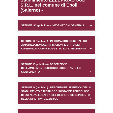
0.00021815299987793
sql: SELECT `tablename`, `userlevelid`, `p
`userlevelpermissions` WHERE `userlevelid` I
executionMS: 0.0010108947753906
Stabilimento ELLEPIGA
S.R.L. nel comune di Ebo
(Salerno) -
SEZIONE A1 (pubblico) - INFORMAZIONI 