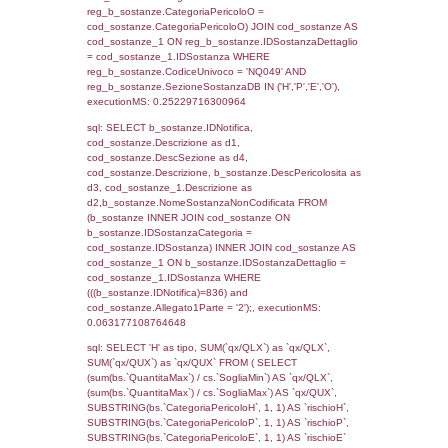
0.068572044372559
sql: SELECT f_territori_limitrofi.Distanza,
f_territori_limitrofi.Direzione,
f_territori_limitrofi.Denominazione,
cod_territori_tipologia.DescTipologiaTerritorio,
rofi.DescAltro FROM f_territori_limitrofi INN
cod_territori_tipologia ON
(f_territori_limitrofi.IDTipologiaTerritorio =
cod_territori_tipologia.IDTipologiaTerritorio)
(f_territori_limitrofi.IDTipoTerritorio =
cod_territori_tipologia.IDTerritorioTP) WHER
(((f_territori_limitrofi.IDNotifica)=836) AND
((f_territori_limitrofi.IDTipoTerritorio)=8)), ex
0.067967176437378
sql: SELECT reg_f_territori_limitrofi.Distanza
reg_f_territori_limitrofi.Direzione,
reg_f_territori_limitrofi.Denominazione,
cod_territori_tipologia.DescTipologiaTerritorio