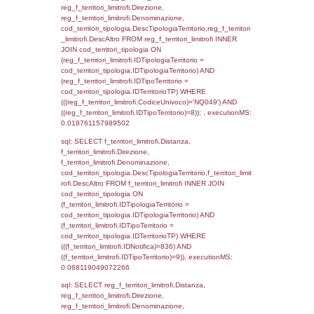
f_territori_limitrofi.DescAltro,
cod_territori_tipologia.DescTipologiaTerrito
f_territori_limitrofi INNER JOIN cod_territori
(f_territori_limitrofi.IDTipologiaTerritorio =
cod_territori_tipologia.IDTipologiaTerritorio)
(f_territori_limitrofi.IDTipoTerritorio =
cod_territori_tipologia.IDTerritorioTP) WHER
(((f_territori_limitrofi.IDNotifica)=836) AND
((f_territori_limitrofi.IDTipoTerritorio)=2)), ex
0.068418025970459
sql: SELECT f_territori_limitrofi.Distanza,
f_territori_limitrofi.Direzione,
f_territori_limitrofi.Denominazione,
cod_territori_tipologia.DescTipologiaTerritori
f_territori_limitrofi.DescAltro FROM f_territori
JOIN cod_territori_tipologia ON
(f_territori_limitrofi.IDTipologiaTerritorio =
cod_territori_tipologia.IDTipologiaTerritorio)