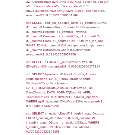
sql: SELECT `tablename`, `userlevelid`, `p
`userlevelpermissions` WHERE `userlevelid` I
executionMS: 0.0010108947753906
sql: SELECT a1.RagioneSociale, el_com.C
localita, el_prov.citta AS provincia,
DATE(n.DataInvioNotifica) as DataInvioNotifi
n.FileNotificaZip, n.DataFileNotificaZip FROM
LEFT JOIN infostabilimento i ON i.CodiceUn
n.CodiceUnivoco LEFT JOIN a1_stabilimen
a1.CodiceUnivoco = n.CodiceUnivoco LEFT
el_comuni AS el_com ON a1.ComuneStab 
el_com.IstComune LEFT JOIN el_province 
a1.ProvinciaStab = el_prov.IstProvincia W
n.IDNotifica = 836;, executionMS: 0.0107
sql: SELECT a1_stabilimento.*, el_comuni
ComuneST, el_province.citta as ProvinciaST
el_regioni.Regione as RegioneST, el_com