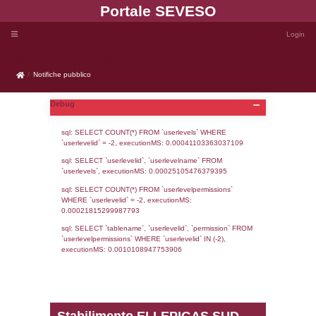
Portale SEVE
Notifiche pubblico
Notifiche pubblico
Debug
sql: SELECT COUNT(*) FROM `userlevels`
`userlevelid` = -2, executionMS: 0.000411
sql: SELECT `userlevelid`, `userlevelname`
`userlevels`, executionMS: 0.00025105476
sql: SELECT COUNT(*) FROM `userlevelperm
WHERE `userlevelid` = -2, executionMS: