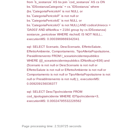
cod_territori_tipologia.IDTerritorioTP) WHER
(((f_territori_limitrofi.IDNotifica)=836) AND
((f_territori_limitrofi.IDTipoTerritorio)=9)), ex
0.068119049072266
sql: SELECT reg_f_territori_limitrofi.Distanza
reg_f_territori_limitrofi.Direzione,
reg_f_territori_limitrofi.Denominazione,
cod_territori_tipologia.DescTipologiaTerritorio
_limitrofi.DescAltro FROM reg_f_territori_limi
JOIN cod_territori_tipologia ON
(reg_f_territori_limitrofi.IDTipologiaTerritorio =
cod_territori_tipologia.IDTipologiaTerritorio)
(reg_f_territori_limitrofi.IDTipoTerritorio =
cod_territori_tipologia.IDTerritorioTP) WHER
(((reg_f_territori_limitrofi.CodiceUnivoco)='
((reg_f_territori_limitrofi.IDTipoTerritorio)=9)
0.018579006195068
sql: SELECT f_territori_limitrofi.Distanza,
f_territori_limitrofi.Direzione,