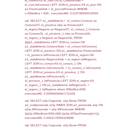
SEZIONE L (pubblico) - INFORMAZIONI S
INCIDENTALI CON IMPATTO ALL'ESTERN
STABILIMENTO
Indietro
Debug
sql: SELECT COUNT(*) FROM `userlevels`
`userlevelid` = -2, executionMS: 0.000411
sql: SELECT `userlevelid`, `userlevelname`
`userlevels`, executionMS: 0.00025105476
sql: SELECT COUNT(*) FROM `userlevelperm
WHERE `userlevelid` = -2, executionMS:
0.00021815299987793