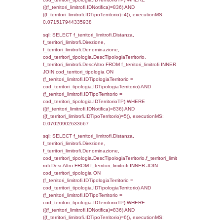
StatoIspezione, DATE_FORMAT(DataApertu
'%d/%m/%Y') as DataApertura,
DATE_FORMAT(DataChiusura, '%d/%m/%Y')
DataChiusura, DATE_FORMAT(DataUltimoPI
'%d/%m/%Y') as DataUltimoPIR FROM d3_is
WHERE (((d3_ispezioni.IDNotifica)=836)), e
0.00050091743469238
sql: SELECT el_nazioni.DescIT, f_confini_st
FROM f_confini_stato INNER JOIN el_nazio
f_confini_stato.IDStato = el_nazioni.IDSta
f_confini_stato.IDNotifica = 836;, execution
0.00042390823364258
sql: SELECT el_regioni.Regione, el_province
el_comuni.Comune, f_confini.Denominazio
f_confini INNER JOIN ((el_comuni INNER JO
ON el_comuni.IstProvincia = el_province.IstP
INNER JOIN el_regioni ON el_province.IstR
el_regioni.IstRegione) ON f_confini.IDComu