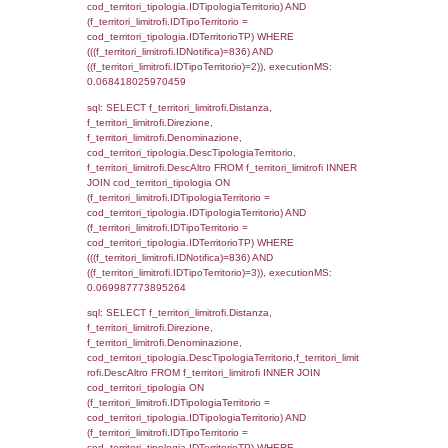
executionMS: 0.0062179565429688
sql: SELECT a2p.Cognome, a2p.Nome FR
a2_ruolipersonale a2rp INNER JOIN a2_pe
a2rp.IDPersonale = a2p.IDPersonale WHE
(((a2p.IDNotifica)=836) AND ((a2rp.IDTipoPe
executionMS: 0.0025210380554199
sql: SELECT cod_ipa_aoo.des_amm, d1_cont
d1_controlli.UntAmmTerr, d1_controlli.UffCo
d1_controlli.Regione, d1_controlli.Provincia,
d1_controlli.Comune, d1_controlli.Via, d1_co
d1_controlli.Email, d1_controlli.Pec FROM 
INNER JOIN d1_controlli ON cod_ipa_aoo.I
d1_controlli.UntAmmTerr where IDNotifica=8
executionMS: 0.021420955657959
sql: SELECT * FROM d2_autorizzazioni W
IDNotifica=836, executionMS: 0.00768208
sql: SELECT Ispezione, IDArticoloComma, Au