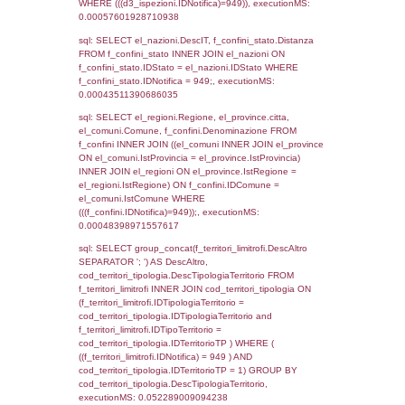
as ComuneSL, el_province_1.citta as Provi
el_regioni_1.Regione as RegioneSL FROM
(((((a1_stabilimento LEFT JOIN el_comuni 
a1_stabilimento.ComuneStab = el_comuni.
LEFT JOIN el_province ON a1_stabilimento.
= el_province.IstProvincia) LEFT JOIN el_re
a1_stabilimento.RegioneStab = el_regioni.I
LEFT JOIN el_comuni AS el_comuni_1 ON
a1_stabilimento.IstComuneSL = el_comuni
LEFT JOIN el_province AS el_province_1 O
a1_stabilimento.IstProvinciaSL =
el_province_1.IstProvincia) LEFT JOIN el_re
el_regioni_1 ON a1_stabilimento.IstRegion
el_regioni_1.IstRegione where IDNotifica=9
executionMS: 0.00072288513183594
sql: SELECT a2p.Cognome, a2p.Nome FR
a2_ruolipersonale a2rp INNER JOIN a2_pe
a2rp.IDPersonale = a2p.IDPersonale WHE
(((a2p.IDNotifica)=949) AND ((a2rp.IDTipoPe