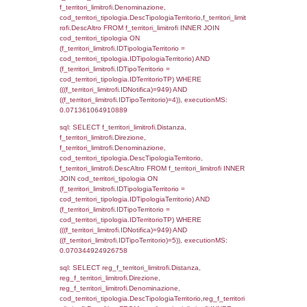
d1_controlli.Email, d1_controlli.Pec FROM 
INNER JOIN d1_controlli ON cod_ipa_aoo.I
d1_controlli.UntAmmTerr where IDNotifica=9
executionMS: 0.027009963989258
sql: SELECT * FROM d2_autorizzazioni W
IDNotifica=949, executionMS: 0.00768303
sql: SELECT Ispezione, IDArticoloComma, Au
StatoIspezione, DATE_FORMAT(DataApertu
'%d/%m/%Y') as DataApertura,
DATE_FORMAT(DataChiusura, '%d/%m/%Y')
DataChiusura, DATE_FORMAT(DataUltimoPI
'%d/%m/%Y') as DataUltimoPIR FROM d3_is
WHERE (((d3_ispezioni.IDNotifica)=949)), e
0.00057601928710938
sql: SELECT el_nazioni.DescIT, f_confini_st
FROM f_confini_stato INNER JOIN el_nazio
f_confini_stato.IDStato = el_nazioni.IDSta
f_confini_stato.IDNotifica = 949;, execution