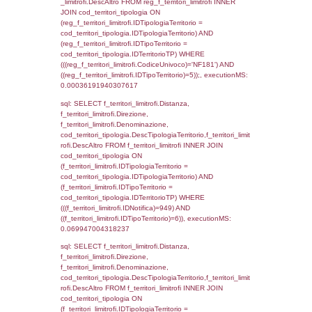
0.00043511390686035
sql: SELECT el_regioni.Regione, el_province
el_comuni.Comune, f_confini.Denominazio
f_confini INNER JOIN ((el_comuni INNER JO
ON el_comuni.IstProvincia = el_province.IstP
INNER JOIN el_regioni ON el_province.IstR
el_regioni.IstRegione) ON f_confini.IDComu
el_comuni.IstComune WHERE
(((f_confini.IDNotifica)=949));, executionMS:
0.00048398971557617
sql: SELECT group_concat(f_territori_limitrof
SEPARATOR '; ') AS DescAltro,
cod_territori_tipologia.DescTipologiaTerrito
f_territori_limitrofi INNER JOIN cod_territori
(f_territori_limitrofi.IDTipologiaTerritorio =
cod_territori_tipologia.IDTipologiaTerritorio 
f_territori_limitrofi.IDTipoTerritorio =
cod_territori_tipologia.IDTerritorioTP ) WHER