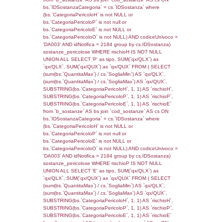
(((f_territori_limitrofi.IDNotifica)=949) AND
((f_territori_limitrofi.IDTipoTerritorio)=7)), ex
0.068749904632568
sql: SELECT reg_f_territori_limitrofi.Distanza
reg_f_territori_limitrofi.Direzione,
reg_f_territori_limitrofi.Denominazione,
cod_territori_tipologia.DescTipologiaTerritorio
_limitrofi.DescAltro FROM reg_f_territori_limi
JOIN cod_territori_tipologia ON
(reg_f_territori_limitrofi.IDTipologiaTerritorio =
cod_territori_tipologia.IDTipologiaTerritorio)
(reg_f_territori_limitrofi.IDTipoTerritorio =
cod_territori_tipologia.IDTerritorioTP) WHER
(((reg_f_territori_limitrofi.CodiceUnivoco)='
((reg_f_territori_limitrofi.IDTipoTerritorio)=7)
0.00034308433532715
sql: SELECT f_territori_limitrofi.Distanza,
f_territori_limitrofi.Direzione,