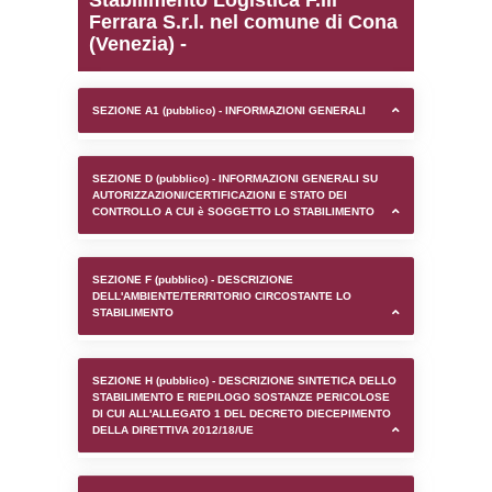
0.00020098686218262
sql: SELECT `tablename`, `userlevelid`, `p
`userlevelpermissions` WHERE `userlevelid` I
executionMS: 0.00096893310546875
Stabilimento Logistica F.l
Ferrara S.r.l. nel comun
(Venezia) -
SEZIONE A1 (pubblico) - INFORMAZIONI 