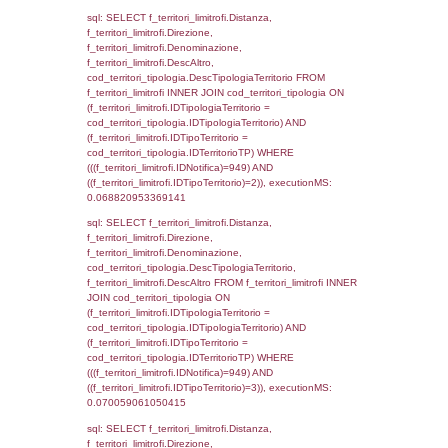
executionMS: 0.0087540149688721
sql: SELECT a2p.Cognome, a2p.Nome FR
a2_ruolipersonale a2rp INNER JOIN a2_pe
a2rp.IDPersonale = a2p.IDPersonale WHE
(((a2p.IDNotifica)=949) AND ((a2rp.IDTipoPe
executionMS: 0.0025269985198975
sql: SELECT Cognome, Nome FROM
reg_a2_ruolipersonale INNER JOIN reg_a2
reg_a2_ruolipersonale.IDPersonale =
reg_a2_personale.IDPersonale WHERE
(((reg_a2_personale.CodiceUnivoco)='NF18
((reg_a2_ruolipersonale.IDTipoPersonale)=3
executionMS: 0.0002291202545166
sql: SELECT cod_ipa_aoo.des_amm, d1_cont
d1_controlli.UntAmmTerr, d1_controlli.UffCo
d1_controlli.Regione, d1_controlli.Provincia,
d1_controlli.Comune, d1_controlli.Via, d1_co