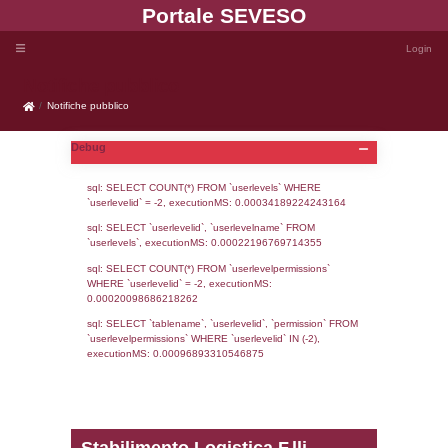
Portale SEVE
Notifiche pubblico
Notifiche pubblico
Debug
sql: SELECT COUNT(*) FROM `userlevels`
`userlevelid` = -2, executionMS: 0.000341
sql: SELECT `userlevelid`, `userlevelname`
`userlevels`, executionMS: 0.00022196769
sql: SELECT COUNT(*) FROM `userlevelperm
WHERE `userlevelid` = -2, executionMS: