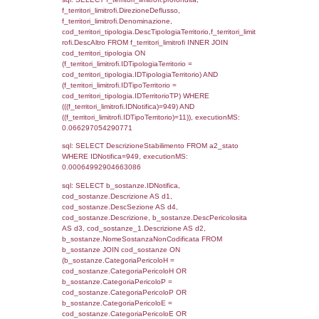
0.070344924926758
sql: SELECT reg_f_territori_limitrofi.Distanza
reg_f_territori_limitrofi.Direzione,
reg_f_territori_limitrofi.Denominazione,
cod_territori_tipologia.DescTipologiaTerritorio
_limitrofi.DescAltro FROM reg_f_territori_limi
JOIN cod_territori_tipologia ON
(reg_f_territori_limitrofi.IDTipologiaTerritorio =
cod_territori_tipologia.IDTipologiaTerritorio)
(reg_f_territori_limitrofi.IDTipoTerritorio =
cod_territori_tipologia.IDTerritorioTP) WHER
(((reg_f_territori_limitrofi.CodiceUnivoco)='
((reg_f_territori_limitrofi.IDTipoTerritorio)=5)
0.00036191940307617
sql: SELECT f_territori_limitrofi.Distanza,
f_territori_limitrofi.Direzione,
f_territori_limitrofi.Denominazione,
cod_territori_tipologia.DescTipologiaTerritorio,