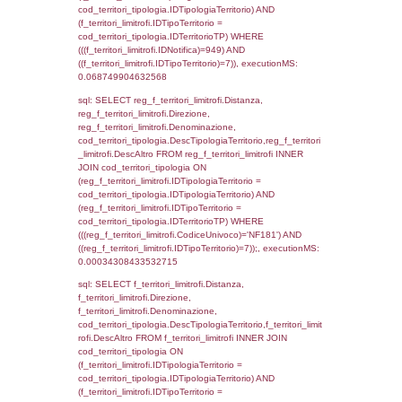
((f_territori_limitrofi.IDNotifica) = 949 ) AND
cod_territori_tipologia.IDTerritorioTP = 1)
cod_territori_tipologia.DescTipologiaTerritori
executionMS: 0.052289009094238
sql: SELECT f_territori_limitrofi.Distanza,
f_territori_limitrofi.Direzione,
f_territori_limitrofi.Denominazione,
f_territori_limitrofi.DescAltro,
cod_territori_tipologia.DescTipologiaTerrito
f_territori_limitrofi INNER JOIN cod_territori
(f_territori_limitrofi.IDTipologiaTerritorio =
cod_territori_tipologia.IDTipologiaTerritorio)
(f_territori_limitrofi.IDTipoTerritorio =
cod_territori_tipologia.IDTerritorioTP) WHER
(((f_territori_limitrofi.IDNotifica)=949) AND
((f_territori_limitrofi.IDTipoTerritorio)=2)), ex
0.068820953369141
sql: SELECT f_territori_limitrofi.Distanza,