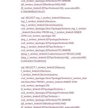
f_territori_limitrofi.Direzione,
f_territori_limitrofi.Denominazione,
cod_territori_tipologia.DescTipologiaTerritori
f_territori_limitrofi.DescAltro FROM f_territori
JOIN cod_territori_tipologia ON
(f_territori_limitrofi.IDTipologiaTerritorio =
cod_territori_tipologia.IDTipologiaTerritorio)
(f_territori_limitrofi.IDTipoTerritorio =
cod_territori_tipologia.IDTerritorioTP) WHER
(((f_territori_limitrofi.IDNotifica)=949) AND
((f_territori_limitrofi.IDTipoTerritorio)=3)), ex
0.070059061050415
sql: SELECT f_territori_limitrofi.Distanza,
f_territori_limitrofi.Direzione,
f_territori_limitrofi.Denominazione,
cod_territori_tipologia.DescTipologiaTerritorio,
rofi.DescAltro FROM f_territori_limitrofi INN
cod_territori_tipologia ON