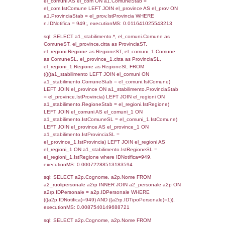
SEZIONE L (pubblico) - INFORMAZIONI S
INCIDENTALI CON IMPATTO ALL'ESTERN
STABILIMENTO
Indietro
Debug
sql: SELECT COUNT(*) FROM `userlevels`
`userlevelid` = -2, executionMS: 0.000341
sql: SELECT `userlevelid`, `userlevelname`
`userlevels`, executionMS: 0.00022196769
sql: SELECT COUNT(*) FROM `userlevelperm
WHERE `userlevelid` = -2, executionMS:
0.00020098686218262