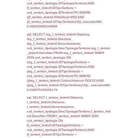
((f_territori_limitrofi.IDNotifica) = 950 ) AND
cod_territori_tipologia.IDTerritorioTP = 1)
cod_territori_tipologia.DescTipologiaTerritori
executionMS: 0.051878929138184
sql: SELECT f_territori_limitrofi.Distanza,
f_territori_limitrofi.Direzione,
f_territori_limitrofi.Denominazione,
f_territori_limitrofi.DescAltro,
cod_territori_tipologia.DescTipologiaTerrito
f_territori_limitrofi INNER JOIN cod_territori
(f_territori_limitrofi.IDTipologiaTerritorio =
cod_territori_tipologia.IDTipologiaTerritorio)
(f_territori_limitrofi.IDTipoTerritorio =
cod_territori_tipologia.IDTerritorioTP) WHER
(((f_territori_limitrofi.IDNotifica)=950) AND
((f_territori_limitrofi.IDTipoTerritorio)=2)), ex
0.068650007247925
sql: SELECT f_territori_limitrofi.Distanza,