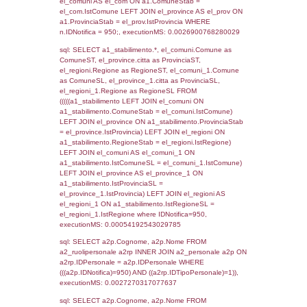
SEZIONE L (pubblico) - INFORMAZIONI S
INCIDENTALI CON IMPATTO ALL'ESTERN
STABILIMENTO
Indietro
Debug
sql: SELECT COUNT(*) FROM `userlevels`
`userlevelid` = -2, executionMS: 0.000313
sql: SELECT `userlevelid`, `userlevelname`
`userlevels`, executionMS: 0.00032305717
sql: SELECT COUNT(*) FROM `userlevelperm
WHERE `userlevelid` = -2, executionMS:
0.0001828670501709