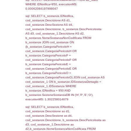
0.070271015167236
sql: SELECT f_territori_limitrofi.Distanza,
f_territori_limitrofi.Direzione,
f_territori_limitrofi.Denominazione,
cod_territori_tipologia.DescTipologiaTerritorio,
rofi.DescAltro FROM f_territori_limitrofi INN
cod_territori_tipologia ON
(f_territori_limitrofi.IDTipologiaTerritorio =
cod_territori_tipologia.IDTipologiaTerritorio)
(f_territori_limitrofi.IDTipoTerritorio =
cod_territori_tipologia.IDTerritorioTP) WHER
(((f_territori_limitrofi.IDNotifica)=950) AND
((f_territori_limitrofi.IDTipoTerritorio)=6)), ex
0.070145845413208
sql: SELECT f_territori_limitrofi.Distanza,
f_territori_limitrofi.Direzione,
f_territori_limitrofi.Denominazione,
cod_territori_tipologia.DescTipologiaTerritorio,