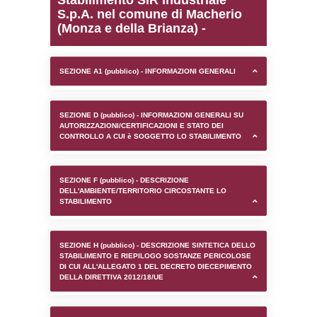
0.0001828670501709
sql: SELECT `tablename`, `userlevelid`, `p
`userlevelpermissions` WHERE `userlevelid` I
executionMS: 0.00097894668579102
Stabilimento SIR Industr
S.p.A. nel comune di Ma
(Monza e della Brianza) -
SEZIONE A1 (pubblico) - INFORMAZIONI 