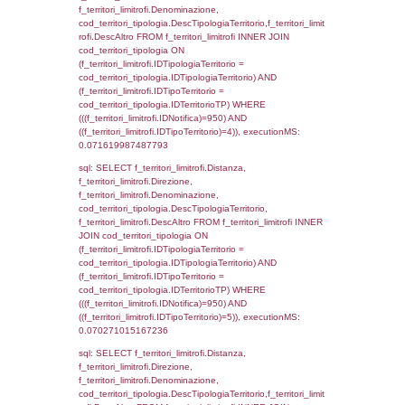
d1_controlli.Email, d1_controlli.Pec FROM 
INNER JOIN d1_controlli ON cod_ipa_aoo.I
d1_controlli.UntAmmTerr where IDNotifica=9
executionMS: 0.021269083023071
sql: SELECT * FROM d2_autorizzazioni W
IDNotifica=950, executionMS: 0.00760602
sql: SELECT Ispezione, IDArticoloComma, Au
StatoIspezione, DATE_FORMAT(DataApertu
'%d/%m/%Y') as DataApertura,
DATE_FORMAT(DataChiusura, '%d/%m/%Y')
DataChiusura, DATE_FORMAT(DataUltimoPI
'%d/%m/%Y') as DataUltimoPIR FROM d3_is
WHERE (((d3_ispezioni.IDNotifica)=950)), e
0.00053095817565918
sql: SELECT el_nazioni.DescIT, f_confini_st
FROM f_confini_stato INNER JOIN el_nazio
f_confini_stato.IDStato = el_nazioni.IDSta
f_confini_stato.IDNotifica = 950;, execution