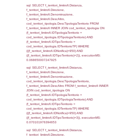
executionMS: 0.0027270317077637
sql: SELECT a2p.Cognome, a2p.Nome FR
a2_ruolipersonale a2rp INNER JOIN a2_pe
a2rp.IDPersonale = a2p.IDPersonale WHE
(((a2p.IDNotifica)=950) AND ((a2rp.IDTipoPe
executionMS: 0.0022521018981934
sql: SELECT Cognome, Nome FROM
reg_a2_ruolipersonale INNER JOIN reg_a2
reg_a2_ruolipersonale.IDPersonale =
reg_a2_personale.IDPersonale WHERE
(((reg_a2_personale.CodiceUnivoco)='DD15
((reg_a2_ruolipersonale.IDTipoPersonale)=3
executionMS: 0.00094819068908691
sql: SELECT cod_ipa_aoo.des_amm, d1_cont
d1_controlli.UntAmmTerr, d1_controlli.UffCo
d1_controlli.Regione, d1_controlli.Provincia,
d1_controlli.Comune, d1_controlli.Via, d1_co