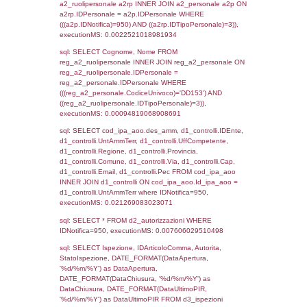
sql: SELECT `tablename`, `userlevelid`, `p
`userlevelpermissions` WHERE `userlevelid` I
executionMS: 0.00097894668579102
sql: SELECT a1.RagioneSociale, el_com.C
localita, el_prov.citta AS provincia,
DATE(n.DataInvioNotifica) as DataInvioNotifi
n.FileNotificaZip, n.DataFileNotificaZip FROM
LEFT JOIN infostabilimento i ON i.CodiceUn
n.CodiceUnivoco LEFT JOIN a1_stabilimen
a1.CodiceUnivoco = n.CodiceUnivoco LEFT
el_comuni AS el_com ON a1.ComuneStab 
el_com.IstComune LEFT JOIN el_province 
a1.ProvinciaStab = el_prov.IstProvincia W
n.IDNotifica = 950;, executionMS: 0.0026
sql: SELECT a1_stabilimento.*, el_comuni
ComuneST, el_province.citta as ProvinciaST
el_regioni.Regione as RegioneST, el_com