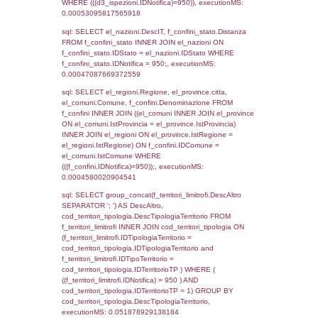
as ComuneSL, el_province_1.citta as Provi
el_regioni_1.Regione as RegioneSL FROM
(((((a1_stabilimento LEFT JOIN el_comuni 
a1_stabilimento.ComuneStab = el_comuni.
LEFT JOIN el_province ON a1_stabilimento.
= el_province.IstProvincia) LEFT JOIN el_re
a1_stabilimento.RegioneStab = el_regioni.I
LEFT JOIN el_comuni AS el_comuni_1 ON
a1_stabilimento.IstComuneSL = el_comuni
LEFT JOIN el_province AS el_province_1 O
a1_stabilimento.IstProvinciaSL =
el_province_1.IstProvincia) LEFT JOIN el_re
el_regioni_1 ON a1_stabilimento.IstRegion
el_regioni_1.IstRegione where IDNotifica=9
executionMS: 0.00054192543029785
sql: SELECT a2p.Cognome, a2p.Nome FR
a2_ruolipersonale a2rp INNER JOIN a2_pe
a2rp.IDPersonale = a2p.IDPersonale WHE
(((a2p.IDNotifica)=950) AND ((a2rp.IDTipoPe