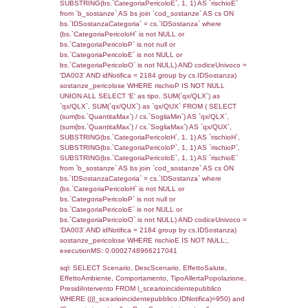
(((f_territori_limitrofi.IDNotifica)=950) AND
((f_territori_limitrofi.IDTipoTerritorio)=8)), ex
0.068563938140869
sql: SELECT reg_f_territori_limitrofi.Distanza
reg_f_territori_limitrofi.Direzione,
reg_f_territori_limitrofi.Denominazione,
cod_territori_tipologia.DescTipologiaTerritorio
_limitrofi.DescAltro FROM reg_f_territori_limi
JOIN cod_territori_tipologia ON
(reg_f_territori_limitrofi.IDTipologiaTerritorio =
cod_territori_tipologia.IDTipologiaTerritorio)
(reg_f_territori_limitrofi.IDTipoTerritorio =
cod_territori_tipologia.IDTerritorioTP) WHER
(((reg_f_territori_limitrofi.CodiceUnivoco)='
((reg_f_territori_limitrofi.IDTipoTerritorio)=8)
0.019075155258179
sql: SELECT f_territori_limitrofi.Distanza,
f_territori_limitrofi.Direzione,