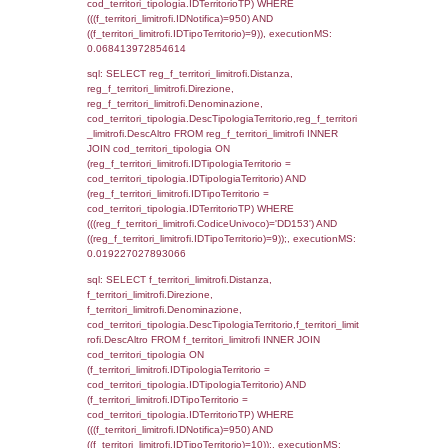
f_territori_limitrofi.Direzione,
f_territori_limitrofi.Denominazione,
cod_territori_tipologia.DescTipologiaTerritori
f_territori_limitrofi.DescAltro FROM f_territori
JOIN cod_territori_tipologia ON
(f_territori_limitrofi.IDTipologiaTerritorio =
cod_territori_tipologia.IDTipologiaTerritorio)
(f_territori_limitrofi.IDTipoTerritorio =
cod_territori_tipologia.IDTerritorioTP) WHER
(((f_territori_limitrofi.IDNotifica)=950) AND
((f_territori_limitrofi.IDTipoTerritorio)=3)), ex
0.070101976394653
sql: SELECT f_territori_limitrofi.Distanza,
f_territori_limitrofi.Direzione,
f_territori_limitrofi.Denominazione,
cod_territori_tipologia.DescTipologiaTerritorio,
rofi.DescAltro FROM f_territori_limitrofi INN
cod_territori_tipologia ON