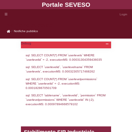
Portale SEVE
Notifiche pubblico
Notifiche pubblico
Debug
sql: SELECT COUNT(*) FROM `userlevels`
`userlevelid` = -2, executionMS: 0.000313
sql: SELECT `userlevelid`, `userlevelname`
`userlevels`, executionMS: 0.00032305717
sql: SELECT COUNT(*) FROM `userlevelperm
WHERE `userlevelid` = -2, executionMS: