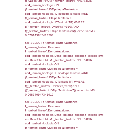
0.00047087669372559
sql: SELECT el_regioni.Regione, el_province
el_comuni.Comune, f_confini.Denominazio
f_confini INNER JOIN ((el_comuni INNER JO
ON el_comuni.IstProvincia = el_province.IstP
INNER JOIN el_regioni ON el_province.IstR
el_regioni.IstRegione) ON f_confini.IDComu
el_comuni.IstComune WHERE
(((f_confini.IDNotifica)=950));, executionMS:
0.0004580020904541
sql: SELECT group_concat(f_territori_limitrof
SEPARATOR '; ') AS DescAltro,
cod_territori_tipologia.DescTipologiaTerrito
f_territori_limitrofi INNER JOIN cod_territori
(f_territori_limitrofi.IDTipologiaTerritorio =
cod_territori_tipologia.IDTipologiaTerritorio 
f_territori_limitrofi.IDTipoTerritorio =
cod_territori_tipologia.IDTerritorioTP ) WHER