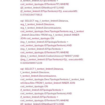
0.00047111511230469
sql: SELECT el_regioni.Regione, el_province
el_comuni.Comune, f_confini.Denominazio
f_confini INNER JOIN ((el_comuni INNER JO
ON el_comuni.IstProvincia = el_province.IstP
INNER JOIN el_regioni ON el_province.IstR
el_regioni.IstRegione) ON f_confini.IDComu
el_comuni.IstComune WHERE
(((f_confini.IDNotifica)=971));, executionMS:
0.00053310394287109
sql: SELECT el_regioni.Regione, el_province
el_comuni.Comune, reg_f_confini.Denomin
reg_f_confini INNER JOIN ((el_comuni INN
el_province ON el_comuni.IstProvincia =
el_province.IstProvincia) INNER JOIN el_re
el_province.IstRegione = el_regioni.IstRegi
reg_f_confini.IDComune = el_comuni.Ist
(((reg_f_confini.CodiceUnivoco)='NH067'));,