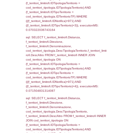
d1_controlli.Email, d1_controlli.Pec FROM 
INNER JOIN d1_controlli ON cod_ipa_aoo.I
d1_controlli.UntAmmTerr where IDNotifica=9
executionMS: 0.021805047988892
sql: SELECT * FROM d2_autorizzazioni W
IDNotifica=971, executionMS: 0.00792598
sql: SELECT Ispezione, IDArticoloComma, Au
StatoIspezione, DATE_FORMAT(DataApertu
'%d/%m/%Y') as DataApertura,
DATE_FORMAT(DataChiusura, '%d/%m/%Y')
DataChiusura, DATE_FORMAT(DataUltimoPI
'%d/%m/%Y') as DataUltimoPIR FROM d3_is
WHERE (((d3_ispezioni.IDNotifica)=971)), e
0.00063204765319824
sql: SELECT el_nazioni.DescIT, f_confini_st
FROM f_confini_stato INNER JOIN el_nazio
f_confini_stato.IDStato = el_nazioni.IDSta
f_confini_stato.IDNotifica = 971;, execution