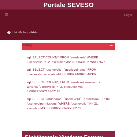
Portale SEVE
Notifiche pubblico
Notifiche pubblico
Debug
sql: SELECT COUNT(*) FROM `userlevels`
`userlevelid` = -2, executionMS: 0.000436
sql: SELECT `userlevelid`, `userlevelname`
`userlevels`, executionMS: 0.00021409988
sql: SELECT COUNT(*) FROM `userlevelperm
WHERE `userlevelid` = -2, executionMS: