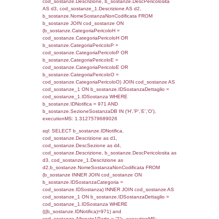
(reg_f_territori_limitrofi.IDTipoTerritorio =
cod_territori_tipologia.IDTerritorioTP) WHER
(((reg_f_territori_limitrofi.CodiceUnivoco)='
((reg_f_territori_limitrofi.IDTipoTerritorio)=5)
0.02004599571228
sql: SELECT f_territori_limitrofi.Distanza,
f_territori_limitrofi.Direzione,
f_territori_limitrofi.Denominazione,
cod_territori_tipologia.DescTipologiaTerritorio,
rofi.DescAltro FROM f_territori_limitrofi INN
cod_territori_tipologia ON
(f_territori_limitrofi.IDTipologiaTerritorio =
cod_territori_tipologia.IDTipologiaTerritorio)
(f_territori_limitrofi.IDTipoTerritorio =
cod_territori_tipologia.IDTerritorioTP) WHER
(((f_territori_limitrofi.IDNotifica)=971) AND
((f_territori_limitrofi.IDTipoTerritorio)=6)), ex
0.070477962493896