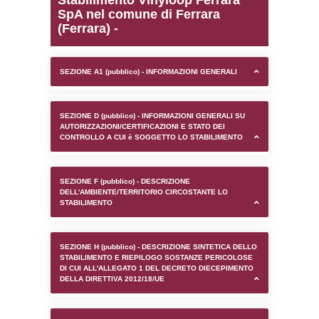
0.00022506713867188
sql: SELECT `tablename`, `userlevelid`, `p
`userlevelpermissions` WHERE `userlevelid` I
executionMS: 0.00099706649780273
Stabilimento Vinyloop F
SpA nel comune di Ferra
(Ferrara) -
SEZIONE A1 (pubblico) - INFORMAZIONI 