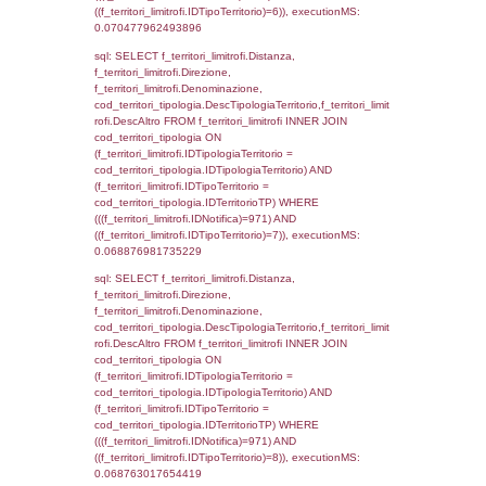
0.0015609264373779
sql: SELECT group_concat(f_territori_limitrof
SEPARATOR '; ') AS DescAltro,
cod_territori_tipologia.DescTipologiaTerrito
f_territori_limitrofi INNER JOIN cod_territori
(f_territori_limitrofi.IDTipologiaTerritorio =
cod_territori_tipologia.IDTipologiaTerritorio 
f_territori_limitrofi.IDTipoTerritorio =
cod_territori_tipologia.IDTerritorioTP ) WHER
((f_territori_limitrofi.IDNotifica) = 971 ) AND
cod_territori_tipologia.IDTerritorioTP = 1)
cod_territori_tipologia.DescTipologiaTerritori
executionMS: 0.052963972091675
sql: SELECT f_territori_limitrofi.Distanza,
f_territori_limitrofi.Direzione,
f_territori_limitrofi.Denominazione,
f_territori_limitrofi.DescAltro,
cod_territori_tipologia.DescTipologiaTerrito