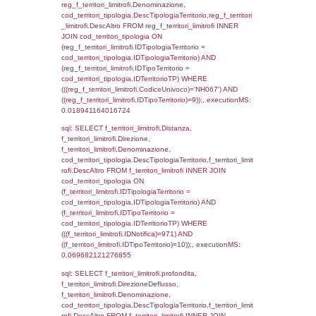
(((f_territori_limitrofi.IDNotifica)=971) AND
((f_territori_limitrofi.IDTipoTerritorio)=3)), ex
0.070322036743164
sql: SELECT f_territori_limitrofi.Distanza,
f_territori_limitrofi.Direzione,
f_territori_limitrofi.Denominazione,
cod_territori_tipologia.DescTipologiaTerritorio,
rofi.DescAltro FROM f_territori_limitrofi INN
cod_territori_tipologia ON
(f_territori_limitrofi.IDTipologiaTerritorio =
cod_territori_tipologia.IDTipologiaTerritorio)
(f_territori_limitrofi.IDTipoTerritorio =
cod_territori_tipologia.IDTerritorioTP) WHER
(((f_territori_limitrofi.IDNotifica)=971) AND
((f_territori_limitrofi.IDTipoTerritorio)=4)), ex
0.071504831314087
sql: SELECT f_territori_limitrofi.Distanza,
f_territori_limitrofi.Direzione,