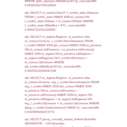
as ComuneSL, el_province_1.citta as Provi
el_regioni_1.Regione as RegioneSL FROM
(((((a1_stabilimento LEFT JOIN el_comuni 
a1_stabilimento.ComuneStab = el_comuni.
LEFT JOIN el_province ON a1_stabilimento.
= el_province.IstProvincia) LEFT JOIN el_re
a1_stabilimento.RegioneStab = el_regioni.I
LEFT JOIN el_comuni AS el_comuni_1 ON
a1_stabilimento.IstComuneSL = el_comuni
LEFT JOIN el_province AS el_province_1 O
a1_stabilimento.IstProvinciaSL =
el_province_1.IstProvincia) LEFT JOIN el_re
el_regioni_1 ON a1_stabilimento.IstRegion
el_regioni_1.IstRegione where IDNotifica=9
executionMS: 0.0008389949798584
sql: SELECT a2p.Cognome, a2p.Nome FR
a2_ruolipersonale a2rp INNER JOIN a2_pe
a2rp.IDPersonale = a2p.IDPersonale WHE
(((a2p.IDNotifica)=971) AND ((a2rp.IDTipoPe