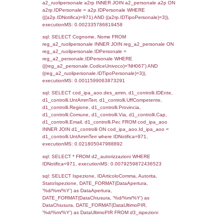
sql: SELECT `tablename`, `userlevelid`, `p
`userlevelpermissions` WHERE `userlevelid` I
executionMS: 0.00099706649780273
sql: SELECT a1.RagioneSociale, el_com.C
localita, el_prov.citta AS provincia,
DATE(n.DataInvioNotifica) as DataInvioNotifi
n.FileNotificaZip, n.DataFileNotificaZip FROM
LEFT JOIN infostabilimento i ON i.CodiceUn
n.CodiceUnivoco LEFT JOIN a1_stabilimen
a1.CodiceUnivoco = n.CodiceUnivoco LEFT
el_comuni AS el_com ON a1.ComuneStab 
el_com.IstComune LEFT JOIN el_province 
a1.ProvinciaStab = el_prov.IstProvincia W
n.IDNotifica = 971;, executionMS: 0.0034
sql: SELECT a1_stabilimento.*, el_comuni
ComuneST, el_province.citta as ProvinciaST
el_regioni.Regione as RegioneST, el_com