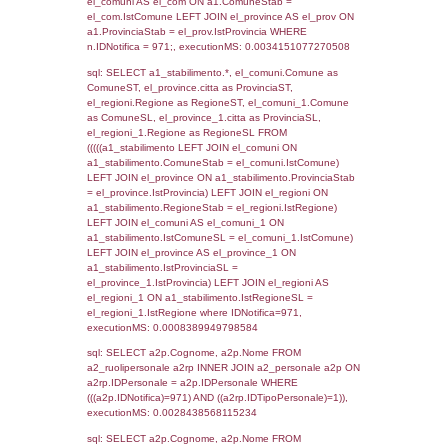
SEZIONE L (pubblico) - INFORMAZIONI S
INCIDENTALI CON IMPATTO ALL'ESTERN
STABILIMENTO
Indietro
Debug
sql: SELECT COUNT(*) FROM `userlevels`
`userlevelid` = -2, executionMS: 0.000436
sql: SELECT `userlevelid`, `userlevelname`
`userlevels`, executionMS: 0.00021409988
sql: SELECT COUNT(*) FROM `userlevelperm
WHERE `userlevelid` = -2, executionMS:
0.00022506713867188