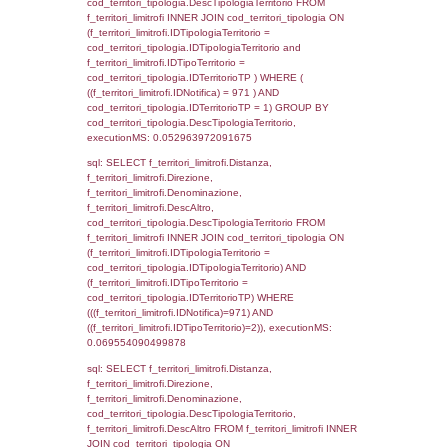
executionMS: 0.0028438568115234
sql: SELECT a2p.Cognome, a2p.Nome FR
a2_ruolipersonale a2rp INNER JOIN a2_pe
a2rp.IDPersonale = a2p.IDPersonale WHE
(((a2p.IDNotifica)=971) AND ((a2rp.IDTipoPe
executionMS: 0.002335786819458
sql: SELECT Cognome, Nome FROM
reg_a2_ruolipersonale INNER JOIN reg_a2
reg_a2_ruolipersonale.IDPersonale =
reg_a2_personale.IDPersonale WHERE
(((reg_a2_personale.CodiceUnivoco)='NH06
((reg_a2_ruolipersonale.IDTipoPersonale)=3
executionMS: 0.0011599063873291
sql: SELECT cod_ipa_aoo.des_amm, d1_cont
d1_controlli.UntAmmTerr, d1_controlli.UffCo
d1_controlli.Regione, d1_controlli.Provincia,
d1_controlli.Comune, d1_controlli.Via, d1_co