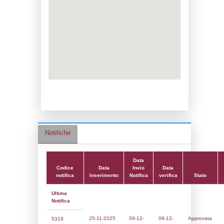
Data notifica:
09-12-2025
Data scrittura:
13-11-2019
Attività:
(14) Stoccaggio di GPL - LPG
Attività secondaria:
Classi:
Classe 1
Dlgs:
D.Lgs 105/2015 Stabilimento di Sogl
Coordinate:
44.6909917000,7.8346972000