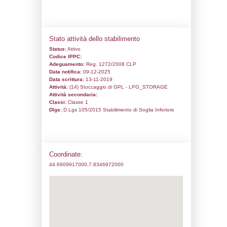
Codice univoco:
DA014
Ragione sociale:
BRAGAS s.r.l.
Comune:
Bra
Località:
Indirizzo:
Via Piumati 169/a
CAP:
12042
Telefono:
017244281
Fax:
0172411630
Email:
natale.germanetti@bragas.it
Pec:
bragas@pec.it
Stato attività dello stabilimento
Status:
Attivo
Codice IPPC:
Adeguamento:
Reg. 1272/2008 CLP