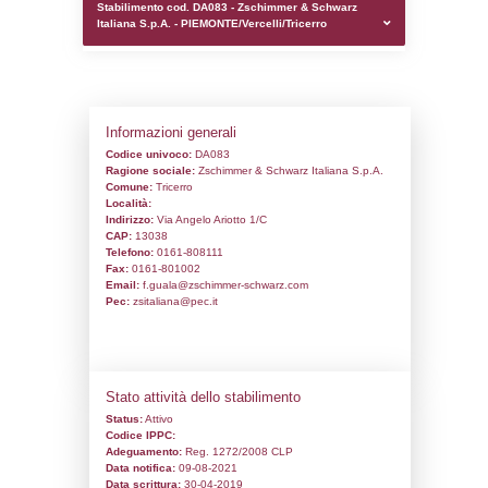
0.00020098686218262
sql: SELECT `tablename`, `userlevelid`, `p
`userlevelpermissions` WHERE `userlevelid` I
executionMS: 0.0009770393371582
Stabilimento cod. DA083 - Zschimmer &
Italiana S.p.A. - PIEMONTE/Vercelli/Tricer
Informazioni generali