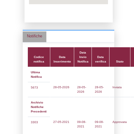
Data notifica:
09-08-2021
Data scrittura:
30-04-2019
Attività:
(22) Impianti chimici -
CHEMICAL_INSTALLATIONS
Attività secondaria:
Classi:
Classe 5
Dlgs:
D.Lgs 105/2015 Stabilimento di Sog
Coordinate:
45.2389278000,8.3308750000