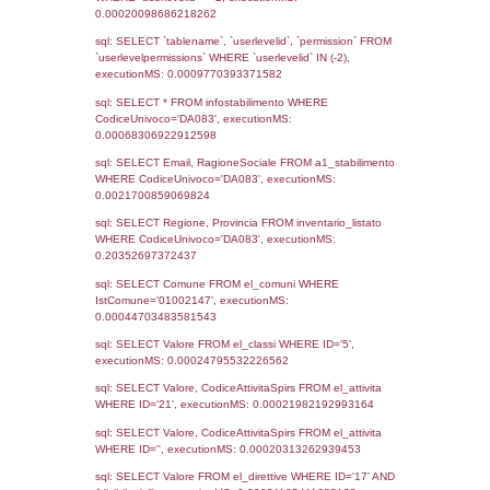
Notifiche
Data
Codice
Data
Invio
notifica
Inserimento
Notific
Ultima
Notifica
28-05-2026
28-05-
5673
2026
Archivio
Notifiche
Precedenti