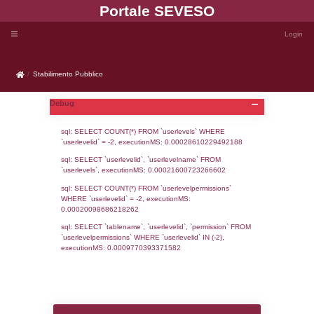
Portale SEVE
Stabilimento Pubblico
Stabilimento Pubblico
Debug
sql: SELECT COUNT(*) FROM `userlevels`
`userlevelid` = -2, executionMS: 0.000286
sql: SELECT `userlevelid`, `userlevelname`
`userlevels`, executionMS: 0.00021600723
sql: SELECT COUNT(*) FROM `userlevelperm
WHERE `userlevelid` = -2, executionMS: