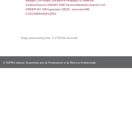
sql: SELECT * FROM infostabilimento WHE
CodiceUnivoco='DA083', executionMS:
0.00068306922912598
sql: SELECT Email, RagioneSociale FROM a
WHERE CodiceUnivoco='DA083', execution
0.0021700859069824
sql: SELECT Regione, Provincia FROM invent
WHERE CodiceUnivoco='DA083', execution
0.20352697372437
sql: SELECT Comune FROM el_comuni W
IstComune='01002147', executionMS:
0.00044703483581543
sql: SELECT Valore FROM el_classi WHERE 
executionMS: 0.00024795532226562
sql: SELECT Valore, CodiceAttivitaSpirs FRO
WHERE ID='21', executionMS: 0.0002198