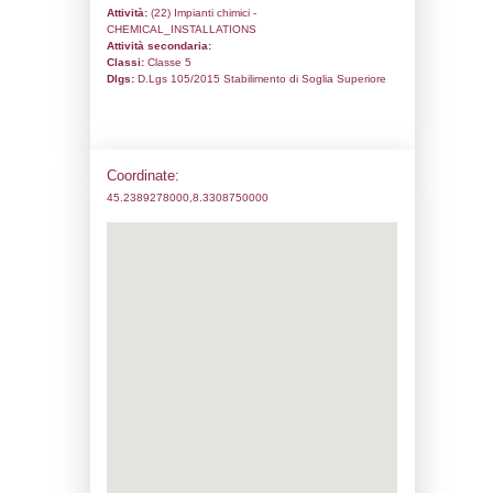
Codice univoco:
DA083
Ragione sociale:
Zschimmer & Schwarz It
Comune:
Tricerro
Località:
Indirizzo:
Via Angelo Ariotto 1/C
CAP:
13038
Telefono:
0161-808111
Fax:
0161-801002
Email:
f.guala@zschimmer-schwarz.com
Pec:
zsitaliana@pec.it
Stato attività dello stabilimento
Status:
Attivo
Codice IPPC:
Adeguamento:
Reg. 1272/2008 CLP