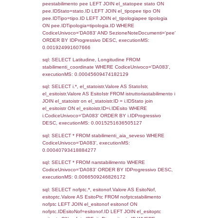
Torna indietro
Debug
sql: SELECT COUNT(*) FROM `userlevels`
`userlevelid` = -2, executionMS: 0.000286
sql: SELECT `userlevelid`, `userlevelname`
`userlevels`, executionMS: 0.00021600723
sql: SELECT COUNT(*) FROM `userlevelperm
WHERE `userlevelid` = -2, executionMS:
0.00020098686218262
sql: SELECT `tablename`, `userlevelid`, `p
`userlevelpermissions` WHERE `userlevelid` I
executionMS: 0.0009770393371582