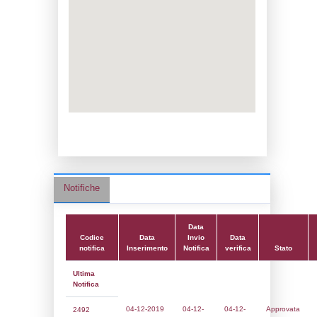
Data notifica:
04-12-2019
Data scrittura:
22-02-2018
Attività:
(14) Stoccaggio di GPL - LPG
Attività secondaria:
Classi:
Classe 1
Dlgs:
D.Lgs 105/2015 Stabilimento di Sogl
Coordinate:
46.4431056000,11.3423278000