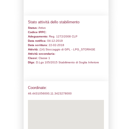
Codice univoco:
DB002
Ragione sociale:
Liquigas SpA
Comune:
Laives/Leifers
Località:
LA PINETA
Indirizzo:
VIA BRENNERO 5A
CAP:
39050
Telefono:
0270168520
Fax:
0270168236
Email:
liquigas.sila@actaliscertymail.it
Pec:
liquigas.sila@actaliscertymail.it
Stato attività dello stabilimento
Status:
Attivo
Codice IPPC:
Adeguamento:
Reg. 1272/2008 CLP