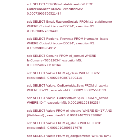
Notifiche
Data
Codice
Data
Invio
notifica
Inserimento
Notifica
Ultima
Notifica
4070
22-08-2022
20-02-
2023
Archivio
Notifiche
Precedenti
3824
11-04-2022
24-06-
2022