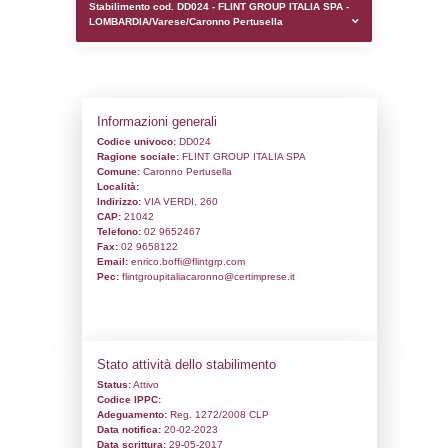
0.00020480155944824
sql: SELECT `tablename`, `userlevelid`, `p
`userlevelpermissions` WHERE `userlevelid` I
executionMS: 0.00090885162353516
Stabilimento cod. DD024 - FLINT GROUP 
LOMBARDIA/Varese/Caronno Pertusella
Informazioni generali