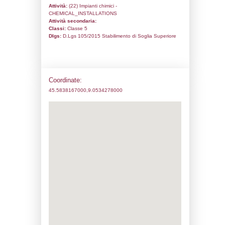
Codice univoco:
DD024
Ragione sociale:
FLINT GROUP ITALIA 
Comune:
Caronno Pertusella
Località:
Indirizzo:
VIA VERDI, 260
CAP:
21042
Telefono:
02 9652467
Fax:
02 9658122
Email:
enrico.boffi@flintgrp.com
Pec:
flintgroupitaliacaronno@certimprese.i
Stato attività dello stabilimento
Status:
Attivo
Codice IPPC:
Adeguamento:
Reg. 1272/2008 CLP