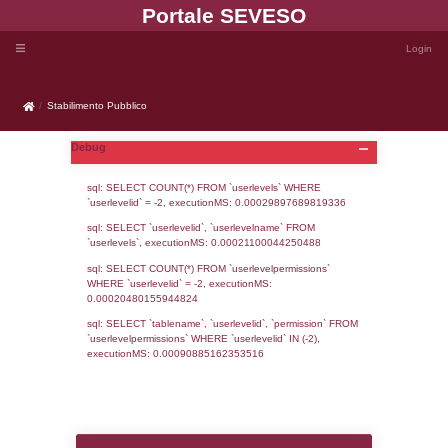
Portale SEVE
Stabilimento Pubblico
Stabilimento Pubblico
Debug
sql: SELECT COUNT(*) FROM `userlevels`
`userlevelid` = -2, executionMS: 0.000298
sql: SELECT `userlevelid`, `userlevelname`
`userlevels`, executionMS: 0.00021100044
sql: SELECT COUNT(*) FROM `userlevelperm
WHERE `userlevelid` = -2, executionMS: