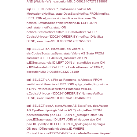
1862
26-10-2018
09-11-
2018
980
12-06-2017
21-07-
2017
501
14-11-2016
10-05-
2017
Torna indietro
Debug