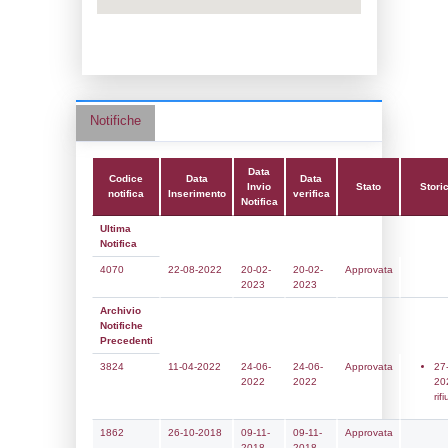
Data notifica:
20-02-2023
Data scrittura:
29-05-2017
Attività:
(22) Impianti chimici -
CHEMICAL_INSTALLATIONS
Attività secondaria:
Classi:
Classe 5
Dlgs:
D.Lgs 105/2015 Stabilimento di Sog
Coordinate:
45.5838167000,9.0534278000