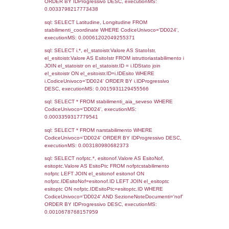
sql: SELECT COUNT(*) FROM `userlevels`
`userlevelid` = -2, executionMS: 0.000298
sql: SELECT `userlevelid`, `userlevelname`
`userlevels`, executionMS: 0.00021100044
sql: SELECT COUNT(*) FROM `userlevelperm
WHERE `userlevelid` = -2, executionMS:
0.00020480155944824
sql: SELECT `tablename`, `userlevelid`, `p
`userlevelpermissions` WHERE `userlevelid` I
executionMS: 0.00090885162353516
sql: SELECT * FROM infostabilimento WHE
CodiceUnivoco='DD024', executionMS:
0.00073909759521484
sql: SELECT Email, RagioneSociale FROM a
WHERE CodiceUnivoco='DD024', execution