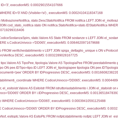
15-07-2019
29-07
27-05-2017
13-07
UNT(*) FROM `userlevels` WHERE `userlevelid` = -