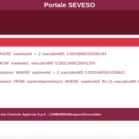
UNT(*) FROM `userlevels` WHERE `userlevelid` = -
serlevelid`, `userlevelname` FROM `userlevels`, ex
UNT(*) FROM `userlevelpermissions` WHERE `userle
blename`, `userlevelid`, `permission` FROM `userle