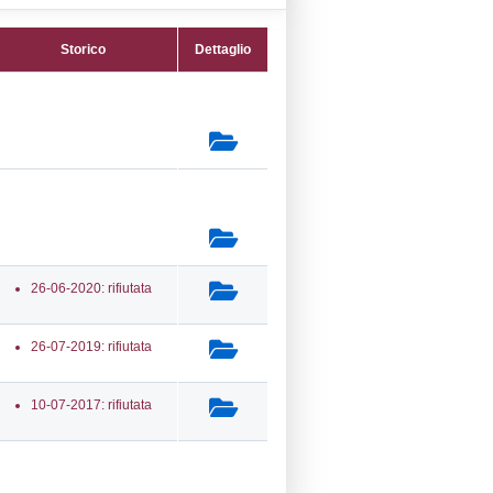
22) Impianti chimici -
L_INSTALLATIONS
secondaria:
(38) Fabbricazione di sostanze
non specificate altrimenti nell'elenco) -
EM
lasse 4
gs 105/2015 Stabilimento di Soglia
e