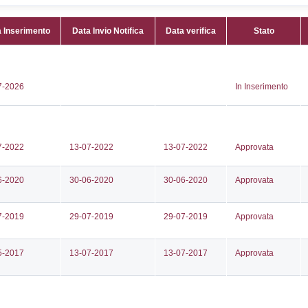
adergnone 5/7
Attività:
(
CHEMICA
86411
Attività 
63
chimiche (
neo@ercagroup.it
GEN_CH
lmail.it
Classi:
C
Dlgs:
D.L
Superior