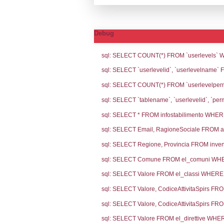
Notifiche
Codic
Ultima Notifi
5764
Archivio Noti
4013
2767