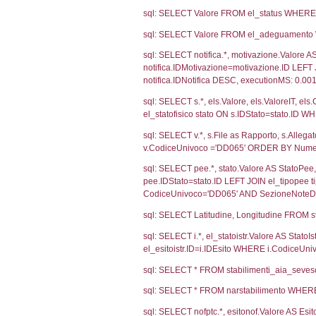
2268
953
Debug
sql: SELECT CO