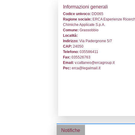
Stabilimento cod
Informazion
Codice univoc
Ragione socia
Chimiche Appli
Comune:
Gras
Località: