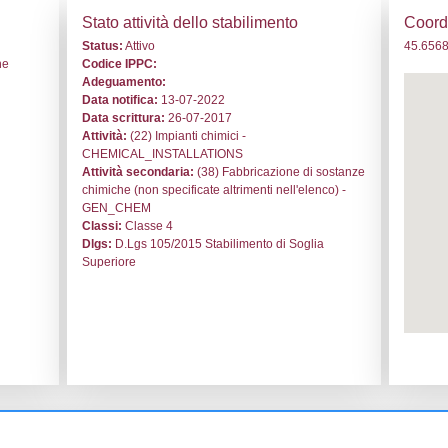
. DD065 - ERCA Esperienze Ricerche Chimiche Applicate 
i generali
Stato a
o:
DD065
Status:
At
le:
ERCA Esperienze Ricerche
Codice I
cate S.p.A.
Adeguam
sobbio
Data noti
Data scri