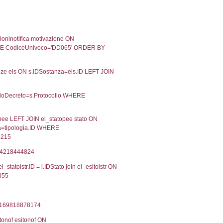
-2019
29-07-2019
Approvata
-2017
13-07-2017
Approvata
Torna indietro
2, executionMS: 0.00038695335388184