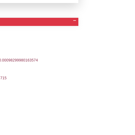
Invio Notifica
Data verifica
Stato
In Inserimento
-2022
13-07-2022
Approvata
-2020
30-06-2020
Approvata