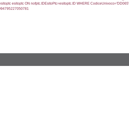
serlevelid`, `userlevelname` FROM `userlevels`, ex
UNT(*) FROM `userlevelpermissions` WHERE `userle
blename`, `userlevelid`, `permission` FROM `userle
FROM infostabilimento WHERE CodiceUnivoco='DD06
ail, RagioneSociale FROM a1_stabilimento WHERE
gione, Provincia FROM inventario_listato WHERE C
omune FROM el_comuni WHERE IstComune='0301611
lore FROM el_classi WHERE ID='4', executionMS: 0
ore, CodiceAttivitaSpirs FROM el_attivita WHERE I