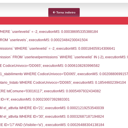
e notifica
Data Inserimento
Data 
ca
13-07-2026
fiche Precedenti
01-07-2022
13-07
04-06-2020
30-06