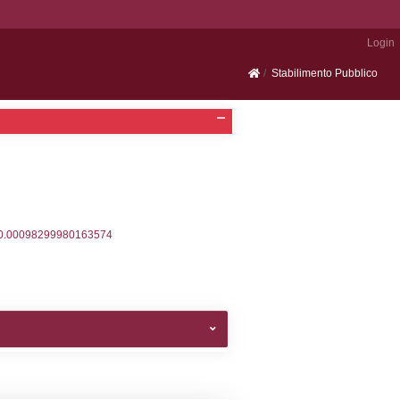
Portale SEVESO
2, executionMS: 0.00038695335388184
ecutionMS: 0.00023484230041504
velid` = -2, executionMS: 0.00018405914306641
velpermissions` WHERE `userlevelid` IN (-2), execut