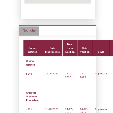
Data notifica:
24-07-2025
Data scrittura:
02-10-2017
Attività:
(16) Stoccaggio e distribuzione al
dettaglio (ad esclusione del GPL) - ST
Attività secondaria:
Classi:
Classe 1
Dlgs:
D.Lgs 105/2015 Stabilimento di Sogl
Coordinate:
45.5054139000,8.9186194000