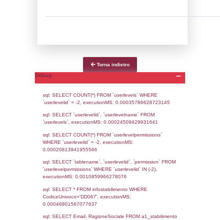
Notifiche
Data
Codice
Data
Invio
notifica
Inserimento
Notific
Ultima
Notifica
03-06-2025
24-07-
5145
2025
Archivio
Notifiche
Precedenti