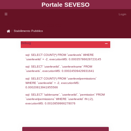
Portale SEVE
Stabilimento Pubblico
Stabilimento Pubblico
Debug
sql: SELECT COUNT(*) FROM `userlevels`
`userlevelid` = -2, executionMS: 0.000357
sql: SELECT `userlevelid`, `userlevelname`
`userlevels`, executionMS: 0.00024509429
sql: SELECT COUNT(*) FROM `userlevelperm
WHERE `userlevelid` = -2, executionMS: