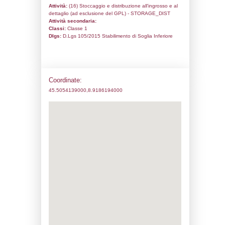
Codice univoco:
DD067
Ragione sociale:
Esso Italiana srl
Comune:
Arluno
Località:
Indirizzo:
Corso Papa Giovanni XXIII snc
CAP:
20004
Telefono:
029017213
Fax:
029017211
Email:
carlo.zappala@exxonmobil.com
Pec:
Depositoarluno@pec.gruppoapi.co
Stato attività dello stabilimento
Status:
Attivo
Codice IPPC:
Adeguamento:
Reg. 1272/2008 CLP