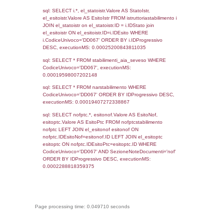
Torna indietro
Debug
sql: SELECT COUNT(*) FROM `userlevels`
`userlevelid` = -2, executionMS: 0.000357
sql: SELECT `userlevelid`, `userlevelname`
`userlevels`, executionMS: 0.00024509429
sql: SELECT COUNT(*) FROM `userlevelperm
WHERE `userlevelid` = -2, executionMS:
0.00020813941955566
sql: SELECT `tablename`, `userlevelid`, `p
`userlevelpermissions` WHERE `userlevelid` I
executionMS: 0.0010859966278076