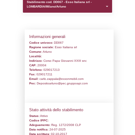
0.00020813941955566
sql: SELECT `tablename`, `userlevelid`, `p
`userlevelpermissions` WHERE `userlevelid` I
executionMS: 0.0010859966278076
Stabilimento cod. DD067 - Esso Italiana sr
LOMBARDIA/Milano/Arluno
Informazioni generali