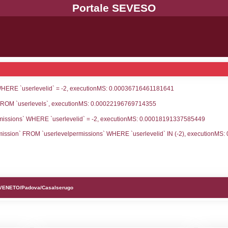
UNT(*) FROM `userlevels` WHERE `userlevelid` = -
serlevelid`, `userlevelname` FROM `userlevels`, ex
UNT(*) FROM `userlevelpermissions` WHERE `userle
blename`, `userlevelid`, `permission` FROM `userle