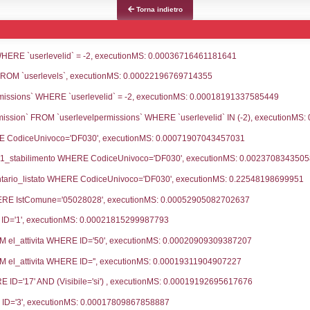
ce notifica
Data Inserimento
Dat
ca
05-06-2023
03-
fiche Precedenti
28-04-2022
30-