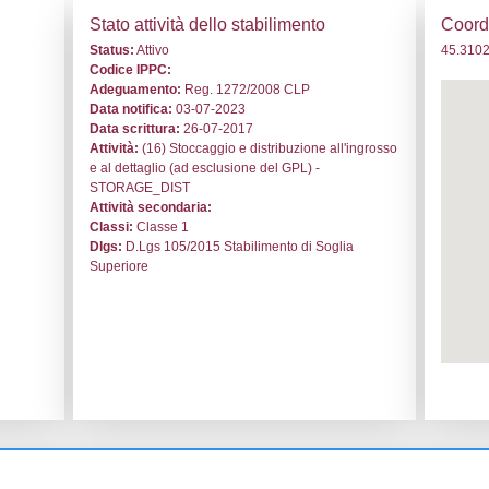
. DF030 - Metal Cleaning s.p.a. - VENETO/Padova/Casalseru
i generali
Stato a
o:
DF030
Status:
At
le:
Metal Cleaning s.p.a.
Codice I
lserugo
Adeguam
Data noti
ell'Artigianato, 71
Data scri