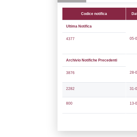
CAP:
35020
Telefono:
0496
Fax:
0498740
Email:
info@met
Pec:
mc@pec.me