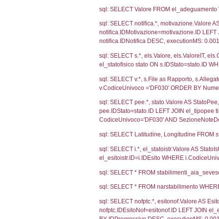
2282
800
Debug
sql: SELECT CO
sql: SELECT `u