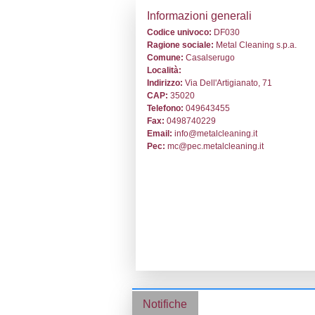
Stabilimento cod
Informazion
Codice univoc
Ragione socia
Comune:
Casa
Località:
Indirizzo:
Via D