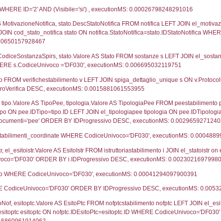
31-07-2019
07-
13-04-2017
14-
UNT(*) FROM `userlevels` WHERE `userlevelid` = -
serlevelid`, `userlevelname` FROM `userlevels`, ex