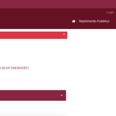
Portale SEVESO
2, executionMS: 0.00036716461181641
ecutionMS: 0.00022196769714355
velid` = -2, executionMS: 0.00018191337585449
velpermissions` WHERE `userlevelid` IN (-2), execut