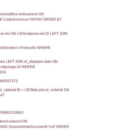
08-2019
07-08-2019
Approvata
06-2017
14-06-2017
Approvata
Torna indietro
2, executionMS: 0.00036716461181641
ecutionMS: 0.00022196769714355