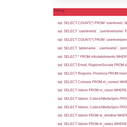
Notifiche
Codi
Ultima Notifi
4377
Archivio Noti
3876