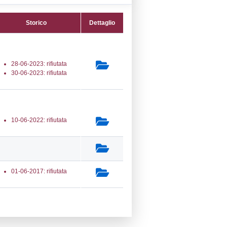
16) Stoccaggio e distribuzione all'ingrosso
aglio (ad esclusione del GPL) -
E_DIST
secondaria:
lasse 1
gs 105/2015 Stabilimento di Soglia
e