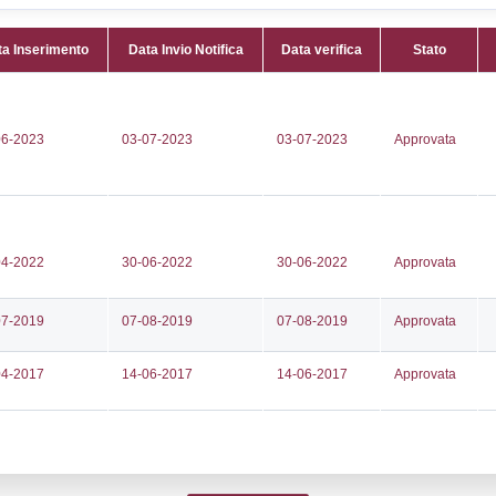
Attività:
(
43455
e al dett
229
STORAG
alcleaning.it
Attività 
talcleaning.it
Classi:
C
Dlgs:
D.L
Superior