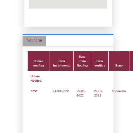
Data notifica:
20-05-2022
Data scrittura:
23-11-2016
Attività:
(14) Stoccaggio di GPL - LPG
Attività secondaria:
(16) Stoccaggio e dis
all'ingrosso e al dettaglio (ad esclusione 
STORAGE_DIST
Classi:
Classe 1
Dlgs:
D.Lgs 105/2015 Stabilimento di Sogl
Coordinate:
46.1531361000,13.1534694000