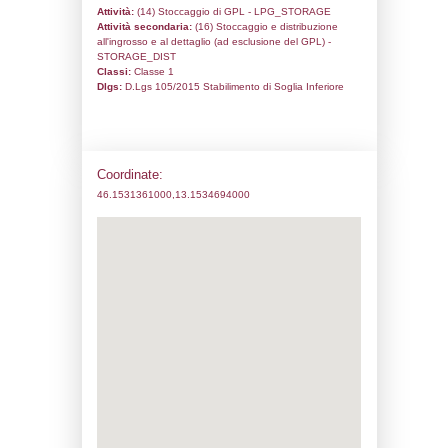
Codice univoco:
DG004
Ragione sociale:
DIGAS srl
Comune:
Colloredo di Monte Albano
Località:
Indirizzo:
Via Udine 21
CAP:
33010
Telefono:
0432889666
Fax:
0432889775
Email:
info@digas.it
Pec:
ufficiotecnico@pec.digas.it
Stato attività dello stabilimento
Status:
Attivo
Codice IPPC:
Adeguamento: