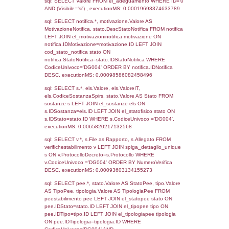
Archivio
Notifiche
Precedenti
16-05-2016
08-11-
200
2016
Torna indietro
Debug