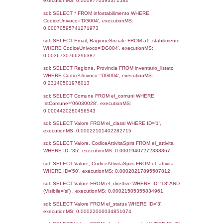
Notifiche
Data
Codice
Data
Invio
notifica
Inserimento
Notific
Ultima
Notifica
24-03-2022
20-05-
3757
2022