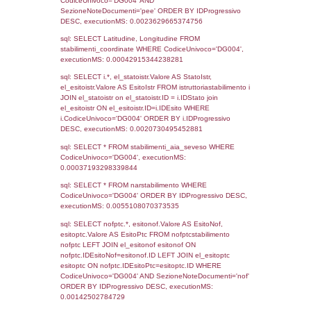
sql: SELECT COUNT(*) FROM `userlevels`
`userlevelid` = -2, executionMS: 0.000328
sql: SELECT `userlevelid`, `userlevelname`
`userlevels`, executionMS: 0.00022196769
sql: SELECT COUNT(*) FROM `userlevelperm
WHERE `userlevelid` = -2, executionMS:
0.00020098686218262
sql: SELECT `tablename`, `userlevelid`, `p
`userlevelpermissions` WHERE `userlevelid` I
executionMS: 0.0009770393371582
sql: SELECT * FROM infostabilimento WHE
CodiceUnivoco='DG004', executionMS:
0.00070595741271973
sql: SELECT Email, RagioneSociale FROM a