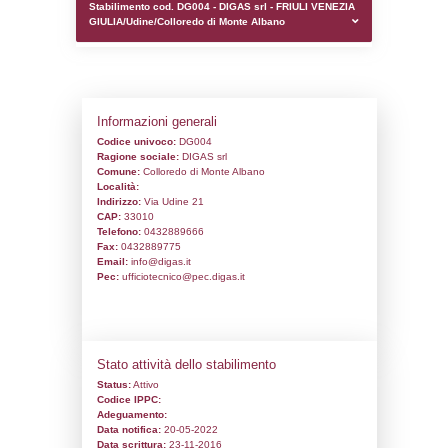
0.00020098686218262
sql: SELECT `tablename`, `userlevelid`, `p
`userlevelpermissions` WHERE `userlevelid` I
executionMS: 0.0009770393371582
Stabilimento cod. DG004 - DIGAS srl - F
GIULIA/Udine/Colloredo di Monte Albano
Informazioni generali