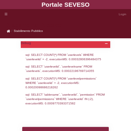
Portale SEVE
Stabilimento Pubblico
Stabilimento Pubblico
Debug
sql: SELECT COUNT(*) FROM `userlevels`
`userlevelid` = -2, executionMS: 0.000328
sql: SELECT `userlevelid`, `userlevelname`
`userlevels`, executionMS: 0.00022196769
sql: SELECT COUNT(*) FROM `userlevelperm
WHERE `userlevelid` = -2, executionMS: