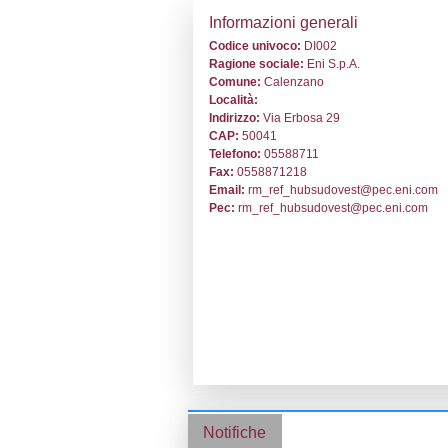
Stabilimento cod.
Informazion
Codice univoc
Ragione socia
Comune:
Cale
Località:
Indirizzo:
Via E