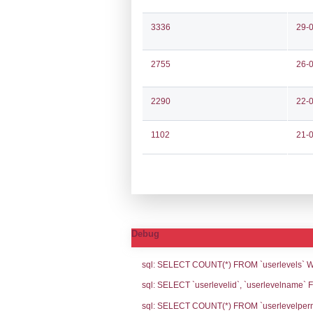
Notifiche
Codi
Ultima Notifi
5644
Archivio Noti
5486
4945