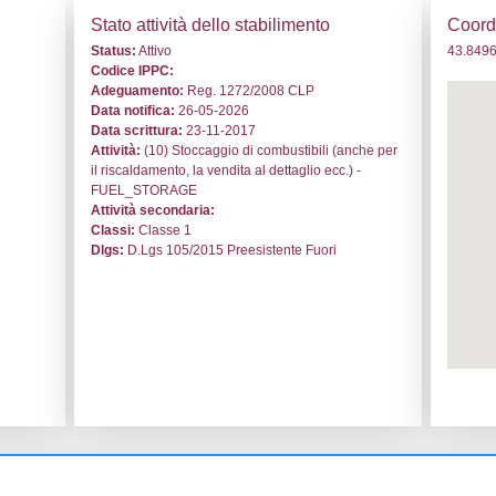
 DI002 - Eni S.p.A. - //Calenzano
i generali
Stato a
o:
DI002
Status:
At
le:
Eni S.p.A.
Codice I
nzano
Adeguam
Data noti
rbosa 29
Data scri