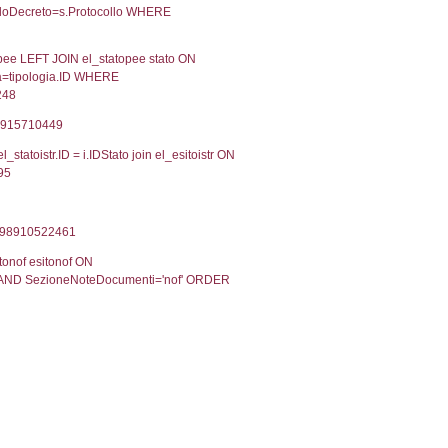
08-2019
29-08-2019
Approvata
09-2017
05-09-2017
Approvata
Torna indietro
2, executionMS: 0.0003669261932373