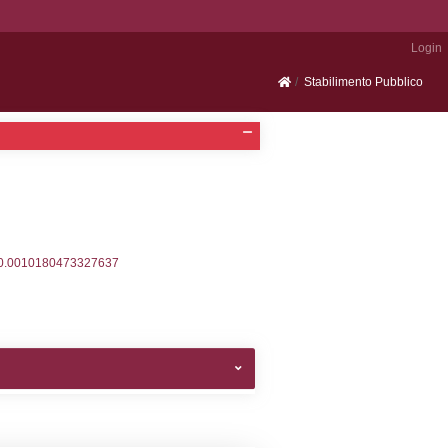
Portale SEVESO
2, executionMS: 0.0003669261932373
ecutionMS: 0.00026082992553711
velid` = -2, executionMS: 0.00022101402282715
velpermissions` WHERE `userlevelid` IN (-2), execut