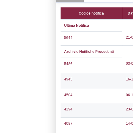
CAP:
50041
Telefono:
0558
Fax:
0558871
Email:
rm_ref_
Pec:
rm_ref_h