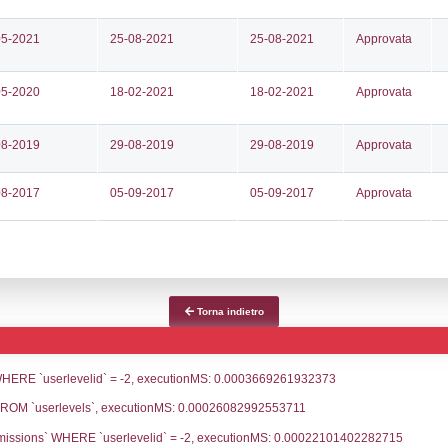
ce notifica
Data Inserimento
Dat
ca
21-05-2026
26-
fiche Precedenti
03-04-2026
11-
16-12-2024
14-