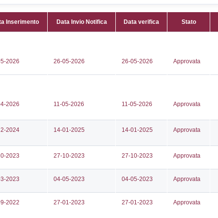
Attività:
(
8711
il riscald
218
FUEL_S
hubsudovest@pec.eni.com
Attività 
ubsudovest@pec.eni.com
Classi:
C
Dlgs:
D.L