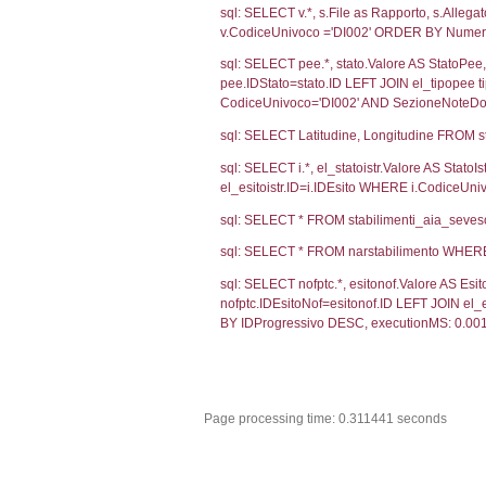
2290
1102
Debug
sql: SELECT CO