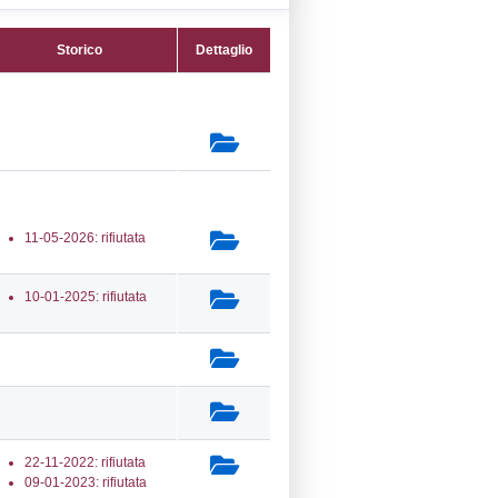
10) Stoccaggio di combustibili (anche per
amento, la vendita al dettaglio ecc.) -
TORAGE
secondaria:
lasse 1
gs 105/2015 Preesistente Fuori