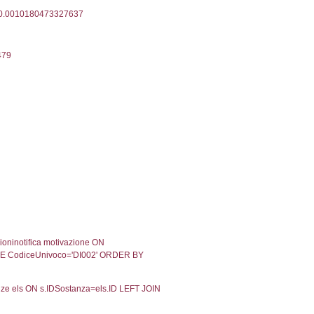
10-2023
27-10-2023
Approvata
05-2023
04-05-2023
Approvata
01-2023
27-01-2023
Approvata
08-2021
25-08-2021
Approvata
02-2021
18-02-2021
Approvata