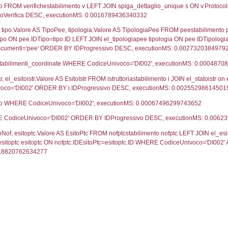
22-08-2019
29-
21-08-2017
05-
UNT(*) FROM `userlevels` WHERE `userlevelid` = -