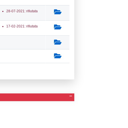
a Invio Notifica
Data verifica
Stato
05-2026
26-05-2026
Approvata
05-2026
11-05-2026
Approvata
01-2025
14-01-2025
Approvata