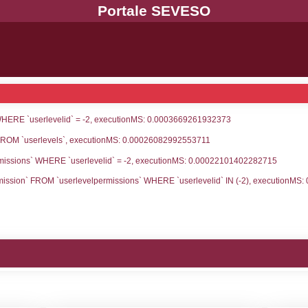
UNT(*) FROM `userlevels` WHERE `userlevelid` = -
serlevelid`, `userlevelname` FROM `userlevels`, ex
UNT(*) FROM `userlevelpermissions` WHERE `userle
blename`, `userlevelid`, `permission` FROM `userle