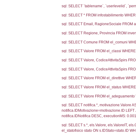
4504
4294
4087
3336
2755