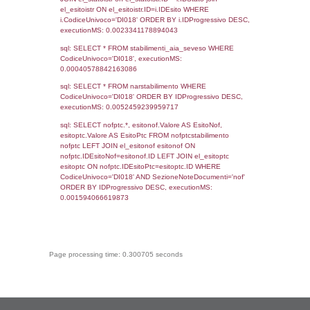
Debug
sql: SELECT COUNT(*) FROM `userlevels`
`userlevelid` = -2, executionMS: 0.000417
sql: SELECT `userlevelid`, `userlevelname`
`userlevels`, executionMS: 0.00029301643
sql: SELECT COUNT(*) FROM `userlevelperm
WHERE `userlevelid` = -2, executionMS:
0.00023794174194336
sql: SELECT `tablename`, `userlevelid`, `p
`userlevelpermissions` WHERE `userlevelid` I
executionMS: 0.0010018348693848
sql: SELECT * FROM infostabilimento WHE
CodiceUnivoco='DI018', executionMS:
0.00067901611328125