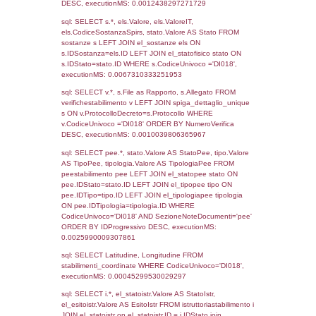
2578
29-01-2020
30-01-
2020
1370
10-01-2018
18-01-
2018
391
05-09-2016
24-10-
2016
Torna indietro