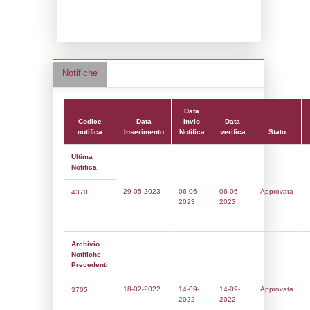
Data notifica:
06-06-2023
Data scrittura:
07-03-2017
Attività:
(14) Stoccaggio di GPL - LPG
Attività secondaria:
Classi:
Classe 1
Dlgs:
D.Lgs 105/2015 Stabilimento di Sogl
Coordinate:
43.0228944000,10.6080417000