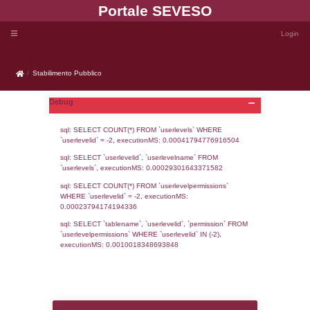
Portale SEVE
Stabilimento Pubblico
Stabilimento Pubblico
Debug
sql: SELECT COUNT(*) FROM `userlevels`
`userlevelid` = -2, executionMS: 0.000417
sql: SELECT `userlevelid`, `userlevelname`
`userlevels`, executionMS: 0.00029301643
sql: SELECT COUNT(*) FROM `userlevelperm
WHERE `userlevelid` = -2, executionMS: