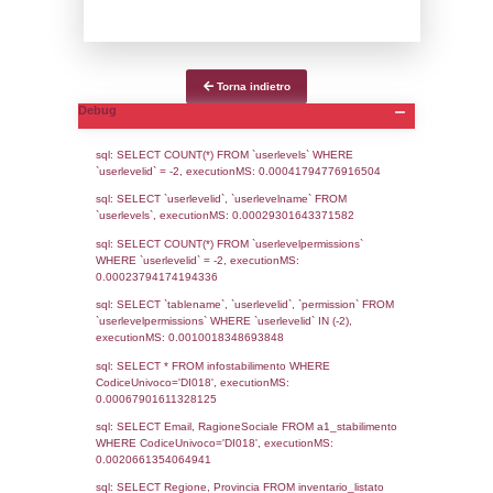
Data
Codice
Data
Invio
notifica
Inserimento
Notific
Ultima
Notifica
29-05-2023
06-06-
4370
2023
Archivio
Notifiche
Precedenti