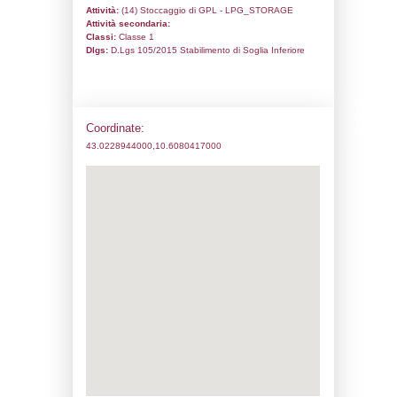
Codice univoco:
DI018
Ragione sociale:
Lampogas Tirrena Srl
Comune:
Campiglia Marittima
Località:
Venturina Terme
Indirizzo:
Via Aurelia Km 245
CAP:
57021
Telefono:
0565851452
Fax:
0565851058
Email:
lampogastirrena@pec.it
Pec:
dirsicurezza.quirisholding.agnenergi
Stato attività dello stabilimento
Status:
Attivo
Codice IPPC:
Adeguamento:
Reg. 1272/2008 CLP