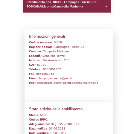
0.00023794174194336
sql: SELECT `tablename`, `userlevelid`, `p
`userlevelpermissions` WHERE `userlevelid` I
executionMS: 0.0010018348693848
Stabilimento cod. DI018 - Lampogas Tirre
TOSCANA/Livorno/Campiglia Marittima
Informazioni generali