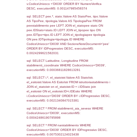
Torna indietro
Debug
sql: SELECT COUNT(*) FROM `userlevels`
`userlevelid` = -2, executionMS: 0.000311
sql: SELECT `userlevelid`, `userlevelname`
`userlevels`, executionMS: 0.00023913383
sql: SELECT COUNT(*) FROM `userlevelperm
WHERE `userlevelid` = -2, executionMS:
0.00018787384033203