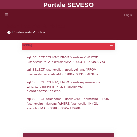
Portale SEVE
Stabilimento Pubblico
Stabilimento Pubblico
Debug
sql: SELECT COUNT(*) FROM `userlevels`
`userlevelid` = -2, executionMS: 0.000311
sql: SELECT `userlevelid`, `userlevelname`
`userlevels`, executionMS: 0.00023913383
sql: SELECT COUNT(*) FROM `userlevelperm
WHERE `userlevelid` = -2, executionMS: