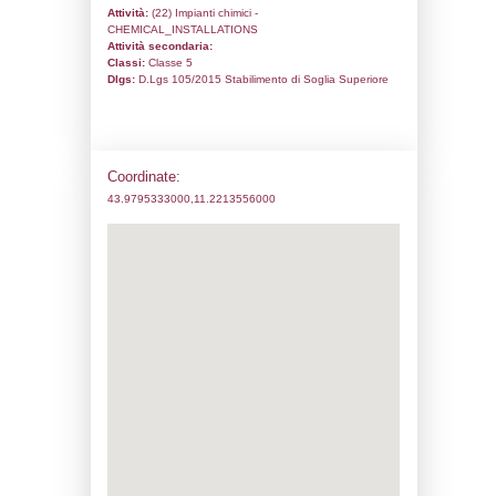
Codice univoco:
DI039
Ragione sociale:
ICAP-SIRA SPA
Comune:
Barberino di Mugello
Località:
Indirizzo:
Via Cornocchio 1
CAP:
50031
Telefono:
055842211
Fax:
0331495518
Email:
m.toccafondi@pec.icapsira.com
Pec:
stb.barberino@pec.icapsira.com
Stato attività dello stabilimento
Status:
Attivo
Codice IPPC:
Adeguamento: