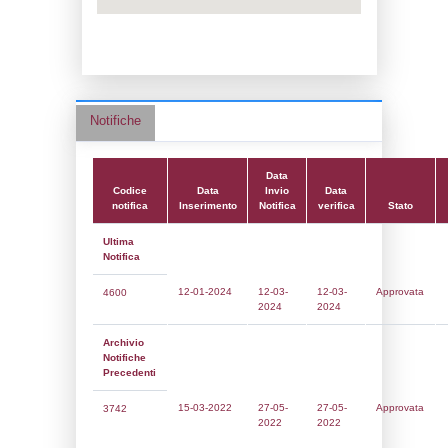
Data notifica:
12-03-2024
Data scrittura:
06-04-2017
Attività:
(22) Impianti chimici -
CHEMICAL_INSTALLATIONS
Attività secondaria:
Classi:
Classe 5
Dlgs:
D.Lgs 105/2015 Stabilimento di Sog
Coordinate:
43.9795333000,11.2213556000