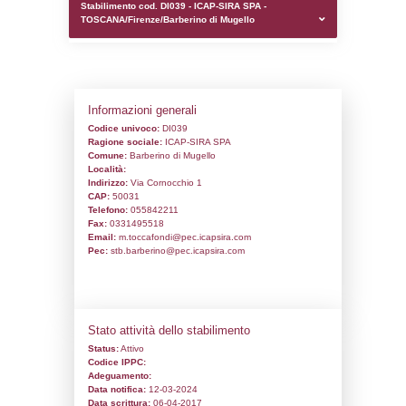
0.00018787384033203
sql: SELECT `tablename`, `userlevelid`, `p
`userlevelpermissions` WHERE `userlevelid` I
executionMS: 0.00098800659179688
Stabilimento cod. DI039 - ICAP-SIRA SPA 
TOSCANA/Firenze/Barberino di Mugello
Informazioni generali