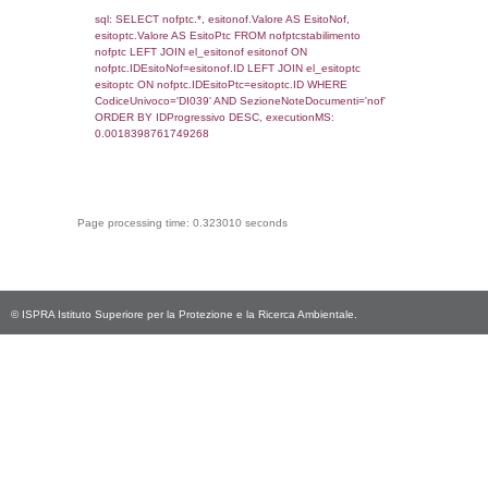
sql: SELECT `tablename`, `userlevelid`, `p
`userlevelpermissions` WHERE `userlevelid` I
executionMS: 0.00098800659179688
sql: SELECT * FROM infostabilimento WHE
CodiceUnivoco='DI039', executionMS:
0.00077104568481445
sql: SELECT Email, RagioneSociale FROM a
WHERE CodiceUnivoco='DI039', execution
0.0035970211029053
sql: SELECT Regione, Provincia FROM invent
WHERE CodiceUnivoco='DI039', execution
0.24773216247559
sql: SELECT Comune FROM el_comuni W
IstComune='09048002', executionMS:
0.00064492225646973