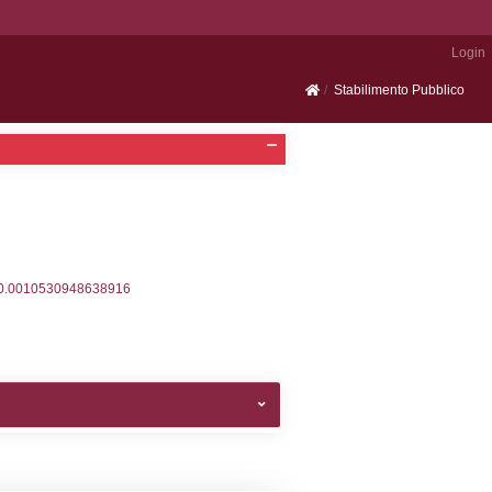
Portale SEVESO
2, executionMS: 0.00032901763916016
ecutionMS: 0.00025010108947754
velid` = -2, executionMS: 0.00020384788513184
velpermissions` WHERE `userlevelid` IN (-2), execut