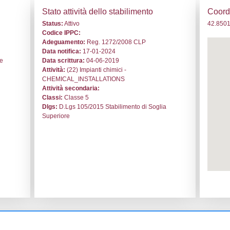
. DM004 - Elantas Europe srl - MARCHE/Ascoli Piceno/Ascol
i generali
Stato a
o:
DM004
Status:
At
le:
Elantas Europe srl
Codice I
i Piceno
Adeguam
i Piceno
Data noti
as Europe srl Zona Industriale
Data scri