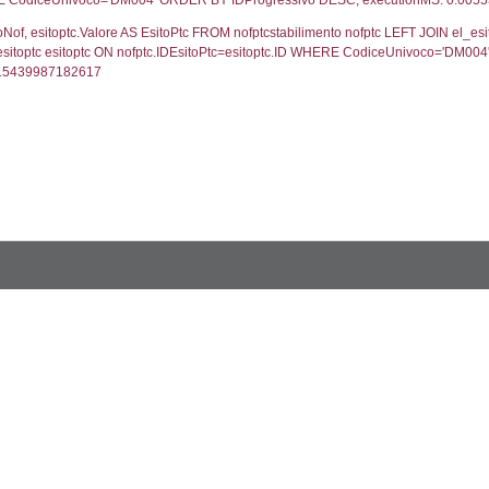
UNT(*) FROM `userlevels` WHERE `userlevelid` = -
serlevelid`, `userlevelname` FROM `userlevels`, ex
UNT(*) FROM `userlevelpermissions` WHERE `userle
blename`, `userlevelid`, `permission` FROM `userle
FROM infostabilimento WHERE CodiceUnivoco='DM00
ail, RagioneSociale FROM a1_stabilimento WHERE 
gione, Provincia FROM inventario_listato WHERE C
omune FROM el_comuni WHERE IstComune='1104400
lore FROM el_classi WHERE ID='5', executionMS: 0