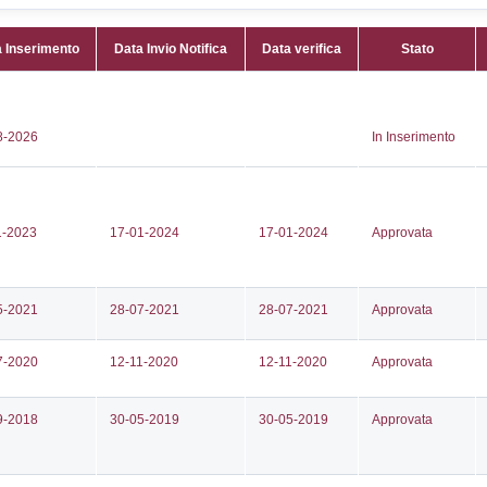
.35
Attività:
(
CHEMICA
308201
Attività 
746
Classi:
C
europe@legalmail.it
Dlgs:
D.L
urope@legalmail.it
Superior