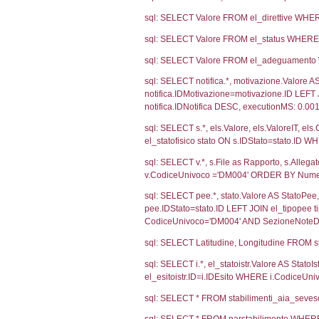
3330
2820
1768
Debug