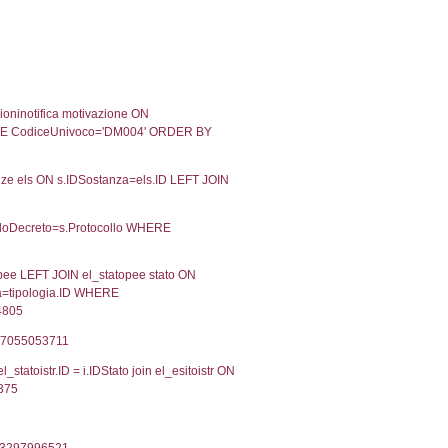
-2021
28-07-2021
Approvata
-2020
12-11-2020
Approvata
-2019
30-05-2019
Approvata
Torna indietro