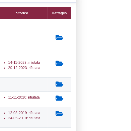
22) Impianti chimici -
L_INSTALLATIONS
secondaria:
lasse 5
gs 105/2015 Stabilimento di Soglia
e