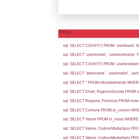
Notifiche
Codic
Ultima Notifi
5828
Archivio Noti
4535