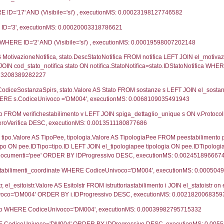
28-05-2021
28-07
31-07-2020
12-11
03-09-2018
30-05