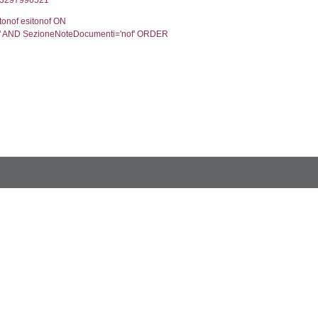
2, executionMS: 0.00032901763916016
ecutionMS: 0.00025010108947754
velid` = -2, executionMS: 0.00020384788513184
velpermissions` WHERE `userlevelid` IN (-2), execut
4', executionMS: 0.00079798698425293
CodiceUnivoco='DM004', executionMS: 0.010407924
odiceUnivoco='DM004', executionMS: 0.22175407409
7', executionMS: 0.00050997734069824
.0002291202545166