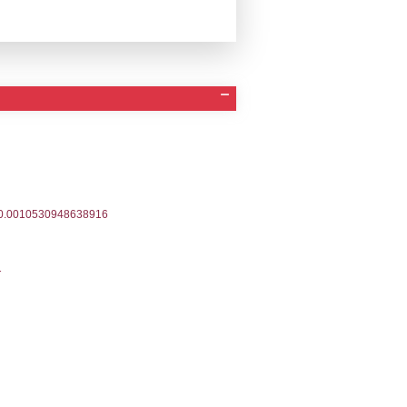
Invio Notifica
Data verifica
Stato
In Inserimento
-2024
17-01-2024
Approvata