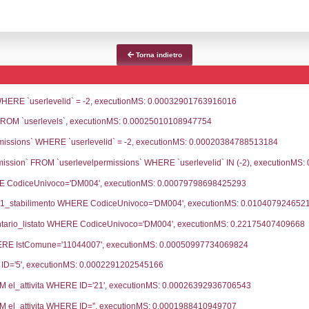
e notifica
Data Inserimento
Data 
ca
06-08-2026
fiche Precedenti
07-11-2023
17-01