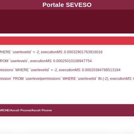
UNT(*) FROM `userlevels` WHERE `userlevelid` = -
serlevelid`, `userlevelname` FROM `userlevels`, ex
UNT(*) FROM `userlevelpermissions` WHERE `userle
blename`, `userlevelid`, `permission` FROM `userle