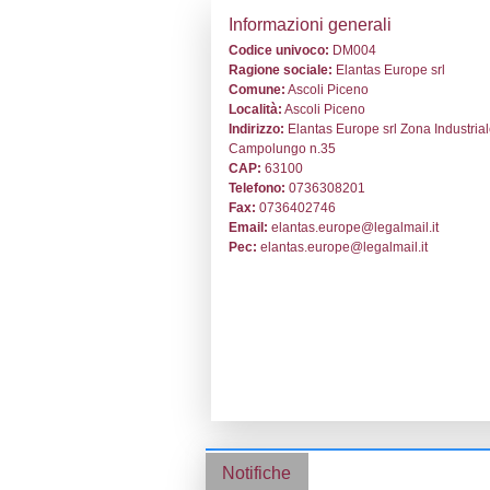
Stabilimento cod
Informazion
Codice univoc
Ragione socia
Comune:
Ascol
Località:
Ascol
Indirizzo:
Elant