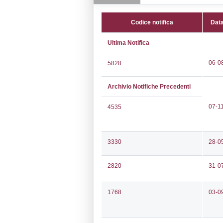
Campolungo n
CAP:
63100
Telefono:
0736
Fax:
0736402
Email:
elantas.
Pec:
elantas.e