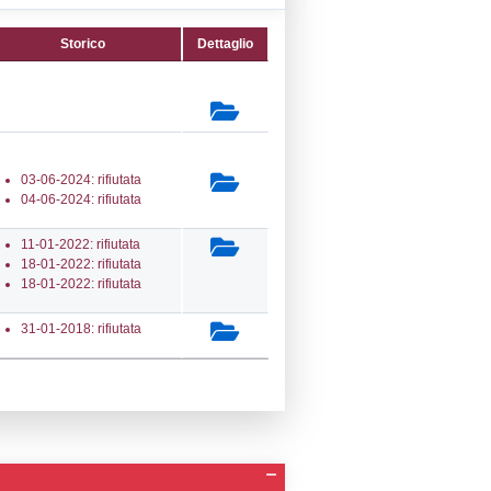
07) Trattamento di metalli mediante
lettrolitici o chimici -
ELECTROLYTIC
secondaria:
lasse 4
gs 105/2015 Stabilimento di Soglia