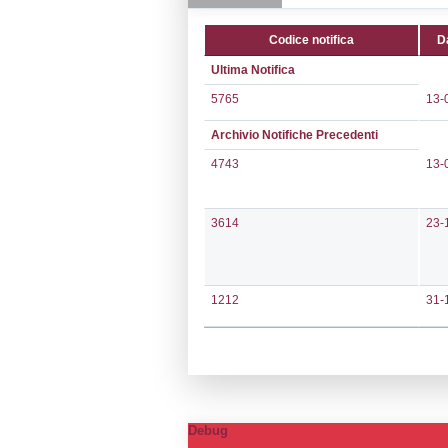
CAP:
60022
Telefono:
071 
Fax:
071 7239
Email:
f.tantuc
Pec:
silga@pec