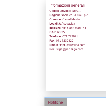
Stabilimento cod
Informazion
Codice univoc
Ragione socia
Comune:
Caste
Località:
Acqua
Indirizzo:
Via C