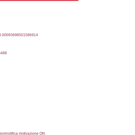
ta Invio Notifica
Data verifica
Stato
07-2026
24-07-2026
Inviata
06-2024
05-06-2024
Approvata
01-2022
19-01-2022
Approvata