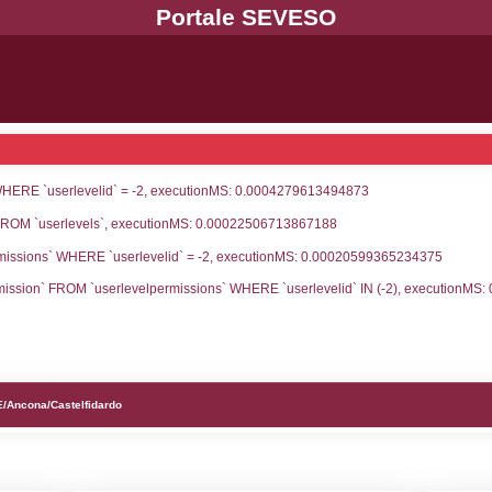
UNT(*) FROM `userlevels` WHERE `userlevelid` = -
serlevelid`, `userlevelname` FROM `userlevels`, ex
UNT(*) FROM `userlevelpermissions` WHERE `userle
blename`, `userlevelid`, `permission` FROM `userle