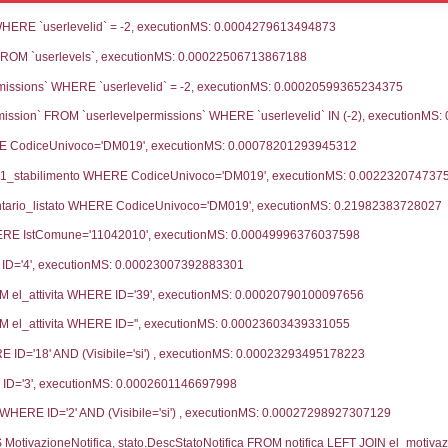
ce notifica
Data Inserimento
Da
a
13-07-2026
24-
fiche Precedenti
13-05-2024
05-
23-11-2021
19-