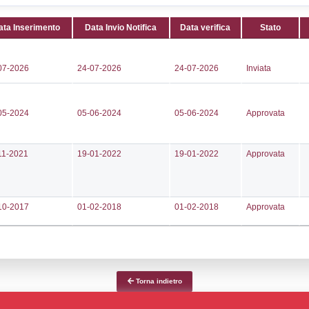
Attività:
(
723971
processi e
820
METAL_
ci@silga.com
Attività 
.silga.com
Classi:
C
Dlgs:
D.L
Inferiore