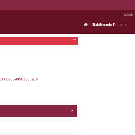
Portale SEVESO
2, executionMS: 0.0004279613494873
ecutionMS: 0.00022506713867188
velid` = -2, executionMS: 0.00020599365234375
velpermissions` WHERE `userlevelid` IN (-2), execut