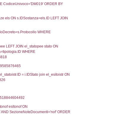
02-2018
01-02-2018
Approvata
Torna indietro
2, executionMS: 0.0004279613494873
ecutionMS: 0.00022506713867188
velid` = -2, executionMS: 0.00020599365234375