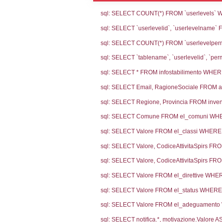
Notifiche
Codi
Ultima Notific
5765
Archivio Noti
4743
3614