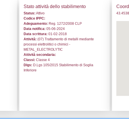
. DM019 - SILGA S.p.A. - MARCHE/Ancona/Castelfidardo
i generali
Stato a
o:
DM019
Status:
At
le:
SILGA S.p.A.
Codice I
lfidardo
Adeguam
viva
Data noti
arlo Marx, 54
Data scri