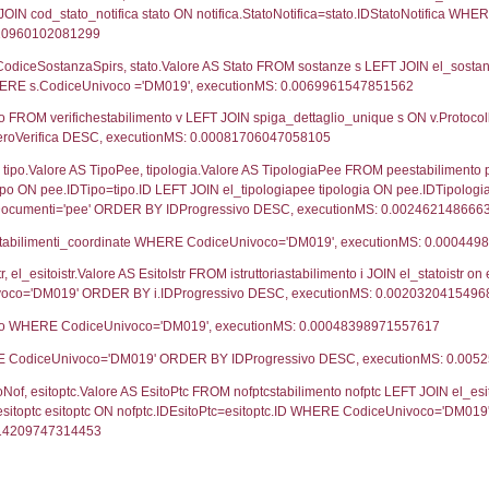
31-10-2017
01-
UNT(*) FROM `userlevels` WHERE `userlevelid` = -
serlevelid`, `userlevelname` FROM `userlevels`, ex
UNT(*) FROM `userlevelpermissions` WHERE `userle