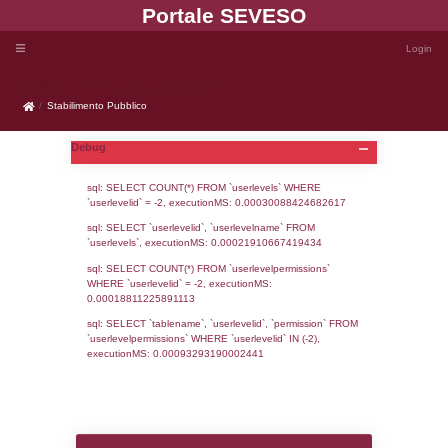
Portale SEVE
Stabilimento Pubblico
Stabilimento Pubblico
Debug
sql: SELECT COUNT(*) FROM `userlevels`
`userlevelid` = -2, executionMS: 0.000300
sql: SELECT `userlevelid`, `userlevelname`
`userlevels`, executionMS: 0.00021910667
sql: SELECT COUNT(*) FROM `userlevelperm
WHERE `userlevelid` = -2, executionMS: