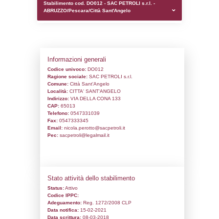
0.00018811225891113
sql: SELECT `tablename`, `userlevelid`, `p
`userlevelpermissions` WHERE `userlevelid` I
executionMS: 0.00093293190002441
Stabilimento cod. DO012 - SAC PETROLI s.
ABRUZZO/Pescara/Città Sant'Angelo
Informazioni generali