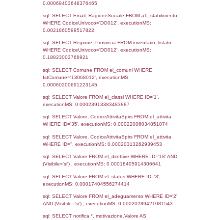
Data
Codice
Data
Invio
notifica
Inserimento
Notific
Ultima
Notifica
23-12-2020
15-02-
2956
2021
Archivio
Notifiche
Precedenti