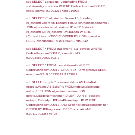
`userlevelid` = -2, executionMS: 0.000300
sql: SELECT `userlevelid`, `userlevelname`
`userlevels`, executionMS: 0.00021910667
sql: SELECT COUNT(*) FROM `userlevelperm
WHERE `userlevelid` = -2, executionMS:
0.00018811225891113
sql: SELECT `tablename`, `userlevelid`, `p
`userlevelpermissions` WHERE `userlevelid` I
executionMS: 0.00093293190002441
sql: SELECT * FROM infostabilimento WHE
CodiceUnivoco='DO012', executionMS:
0.00069403648376465
sql: SELECT Email, RagioneSociale FROM a
WHERE CodiceUnivoco='DO012', executio
0.0021860599517822
sql: SELECT Regione, Provincia FROM invent