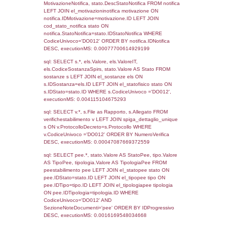
11-10-2017
02-03-
1176
2018
Torna indietro
Debug
sql: SELECT COUNT(*) FROM `userlevels`