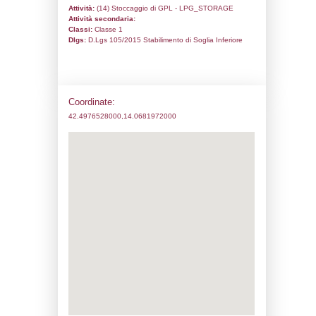
Codice univoco:
DO012
Ragione sociale:
SAC PETROLI s.r.l.
Comune:
Città Sant'Angelo
Località:
CITTA' SANT'ANGELO
Indirizzo:
VIA DELLA CONA 133
CAP:
65013
Telefono:
0547331039
Fax:
0547333345
Email:
nicola.perotto@sacpetroli.it
Pec:
sacpetroli@legalmail.it
Stato attività dello stabilimento
Status:
Attivo
Codice IPPC:
Adeguamento:
Reg. 1272/2008 CLP