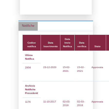
Data notifica:
15-02-2021
Data scrittura:
08-03-2018
Attività:
(14) Stoccaggio di GPL - LPG
Attività secondaria:
Classi:
Classe 1
Dlgs:
D.Lgs 105/2015 Stabilimento di Sogl
Coordinate:
42.4976528000,14.0681972000