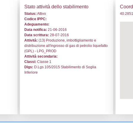
. DQ008 - Deporgas s.r.l. - CAMPANIA/Salerno/Padula
i generali
Stato a
o:
DQ008
Status:
At
le:
Deporgas s.r.l.
Codice I
la
Adeguam
Data noti
ada fabbriche, 13
Data scri