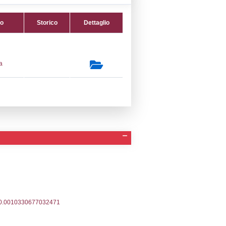
13) Produzione, imbottigliamento e
one all'ingrosso di gas di petrolio liquefatto
 LPG_PROD
secondaria:
lasse 1
gs 105/2015 Stabilimento di Soglia