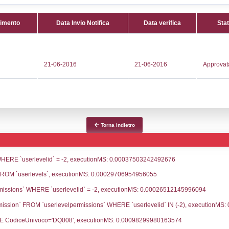
Attività:
(
574203
distribuzi
145
(GPL) -
s@vipnet.it
Attività 
@pec.it
Classi:
C
Dlgs:
D.L
Inferiore