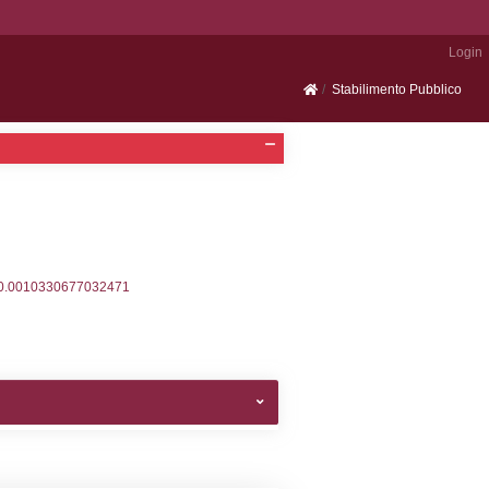
Portale SEVESO
2, executionMS: 0.00037503242492676
ecutionMS: 0.00029706954956055
velid` = -2, executionMS: 0.00026512145996094
velpermissions` WHERE `userlevelid` IN (-2), execut