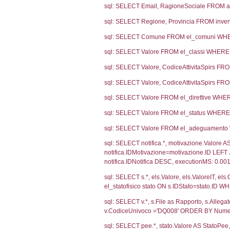
Notifiche
Codice no
Ultima Notifi
197
Debug