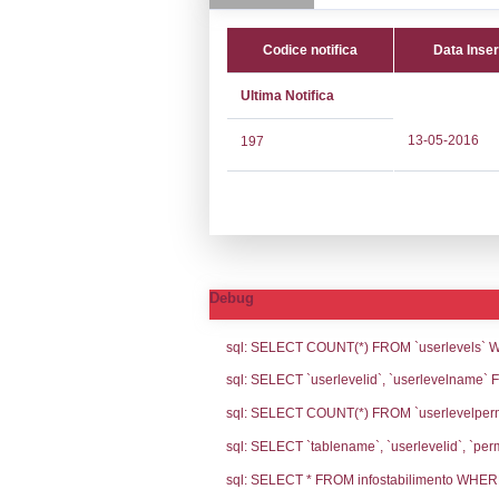
CAP:
84034
Telefono:
0975
Fax:
0975574
Email:
deporga
Pec:
deporgas