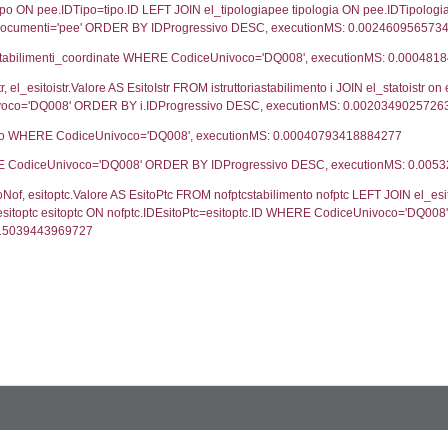
UNT(*) FROM `userlevels` WHERE `userlevelid` = -
serlevelid`, `userlevelname` FROM `userlevels`, ex
UNT(*) FROM `userlevelpermissions` WHERE `userle
blename`, `userlevelid`, `permission` FROM `userle
FROM infostabilimento WHERE CodiceUnivoco='DQ00
ail, RagioneSociale FROM a1_stabilimento WHERE
gione, Provincia FROM inventario_listato WHERE C
omune FROM el_comuni WHERE IstComune='1506508
lore FROM el_classi WHERE ID='1', executionMS: 0