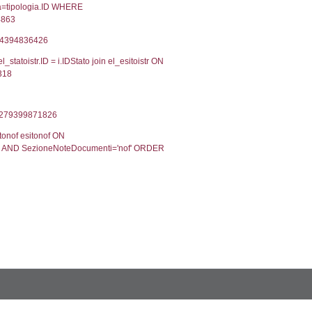
2, executionMS: 0.00037503242492676
ecutionMS: 0.00029706954956055
velid` = -2, executionMS: 0.00026512145996094
velpermissions` WHERE `userlevelid` IN (-2), execut
8', executionMS: 0.00098299980163574
 CodiceUnivoco='DQ008', executionMS: 0.00213718
odiceUnivoco='DQ008', executionMS: 0.22614312171
7', executionMS: 0.00051403045654297
.00031781196594238