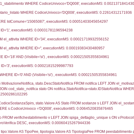
tifica
Data Inserimento
Data
ca
13-05-2016
21-06-2