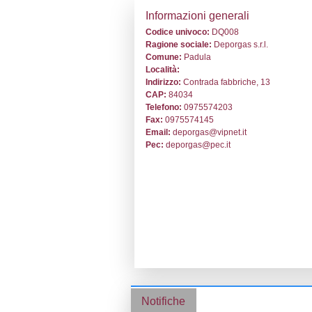
Stabilimento cod
Informazion
Codice univoc
Ragione socia
Comune:
Padu
Località:
Indirizzo:
Contr