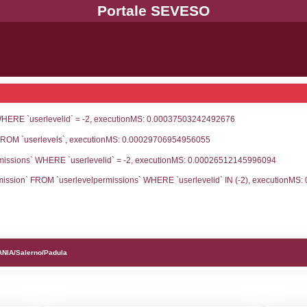
UNT(*) FROM `userlevels` WHERE `userlevelid` = -
serlevelid`, `userlevelname` FROM `userlevels`, ex
UNT(*) FROM `userlevelpermissions` WHERE `userle
blename`, `userlevelid`, `permission` FROM `userle