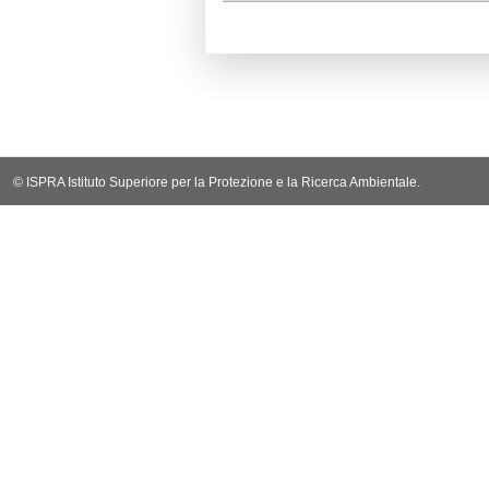
Notifiche
C
Ultima Notific
2435
Archivio Noti
1757