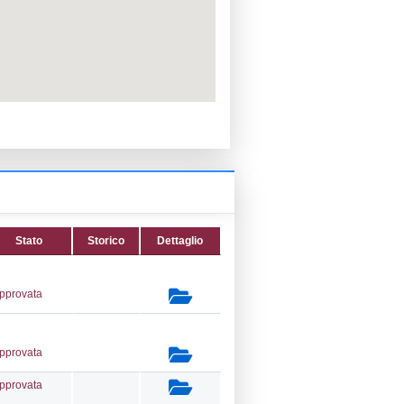
PPC:
ento:
Reg. 1272/2008 CLP
fica:
08-11-2019
ttura:
20-02-2018
14) Stoccaggio di GPL - LPG_STORAGE
secondaria:
lasse 1
gs 105/2015 Stabilimento di Soglia