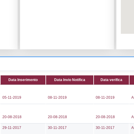
le:
Liquigas Spa
Codice I
o di Calabria
Adeguam
Data noti
CALAMIZZI,7
Data scri
Attività:
(
168520
Attività 
236
Classi:
C
.sila@actaliscertymail.it
Dlgs:
D.L
ila@actaliscertymail.it
Inferiore