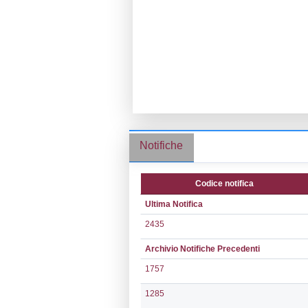
Ragione socia
Comune:
Reggi
Località:
Indirizzo:
VIA 
CAP:
89100
Telefono:
0270
Fax:
0270168
Email:
liquigas
Pec:
liquigas.s