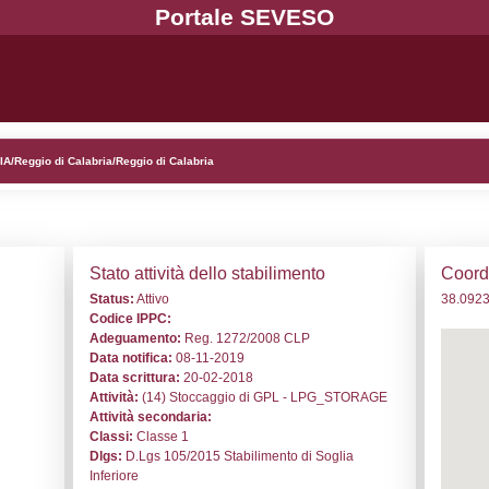
. DT002 - Liquigas Spa - CALABRIA/Reggio di Calabria/Reggi
i generali
Stato a
o:
DT002
Status:
At