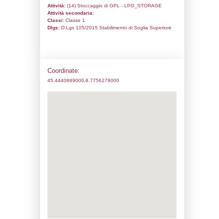
Codice univoco:
NA014
Ragione sociale:
TI-GAS S.r.l.
Comune:
Trecate
Località:
San Martino di Trecate
Indirizzo:
Via Torino, 70
CAP:
28069
Telefono:
0321 79123
Fax:
0321 779060
Email:
ti-gassrl@pec.it
Pec:
ti-gassrl@pec.it
Stato attività dello stabilimento
Status:
Attivo
Codice IPPC:
Adeguamento:
Reg. 1272/2008 CLP