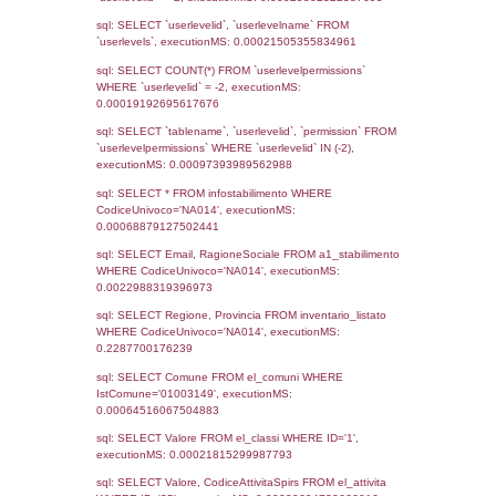
Data
Codice
Data
Invio
notifica
Inserimento
Notific
Ultima
Notifica
20-05-2026
26-05-
5639
2026
Archivio
Notifiche
Precedenti
18-05-2021
18-07-
3222