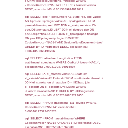
2017
Torna indietro
Debug
sql: SELECT COUNT(*) FROM `userlevels`
`userlevelid` = -2, executionMS: 0.000298
sql: SELECT `userlevelid`, `userlevelname`
`userlevels`, executionMS: 0.00021505355
sql: SELECT COUNT(*) FROM `userlevelperm
WHERE `userlevelid` = -2, executionMS: