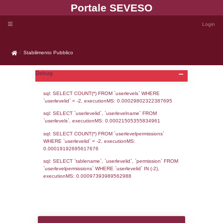
Portale SEVE
Stabilimento Pubblico
Stabilimento Pubblico
Debug
sql: SELECT COUNT(*) FROM `userlevels`
`userlevelid` = -2, executionMS: 0.000298
sql: SELECT `userlevelid`, `userlevelname`
`userlevels`, executionMS: 0.00021505355
sql: SELECT COUNT(*) FROM `userlevelperm
WHERE `userlevelid` = -2, executionMS: