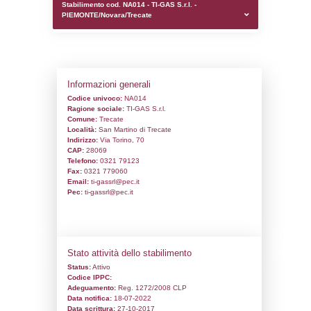
0.00019192695617676
sql: SELECT `tablename`, `userlevelid`, `p
`userlevelpermissions` WHERE `userlevelid` I
executionMS: 0.00097393989562988
Stabilimento cod. NA014 - TI-GAS S.r.l. -
PIEMONTE/Novara/Trecate
Informazioni generali