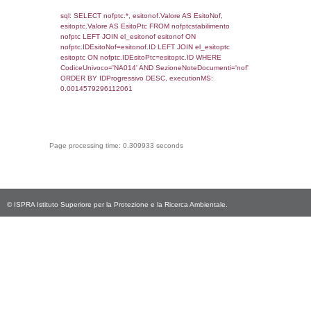
0.00019192695617676
sql: SELECT `tablename`, `userlevelid`, `p
`userlevelpermissions` WHERE `userlevelid` I
executionMS: 0.00097393989562988
sql: SELECT * FROM infostabilimento WHE
CodiceUnivoco='NA014', executionMS:
0.00068879127502441
sql: SELECT Email, RagioneSociale FROM a
WHERE CodiceUnivoco='NA014', execution
0.0022988319396973
sql: SELECT Regione, Provincia FROM invent
WHERE CodiceUnivoco='NA014', execution
0.2287700176239
sql: SELECT Comune FROM el_comuni W
IstComune='01003149', executionMS:
0.00064516067504883