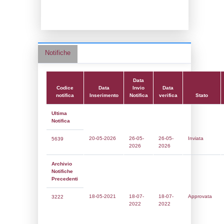
Data notifica:
18-07-2022
Data scrittura:
27-10-2017
Attività:
(14) Stoccaggio di GPL - LPG
Attività secondaria:
Classi:
Classe 1
Dlgs:
D.Lgs 105/2015 Stabilimento di Sog
Coordinate:
45.4440889000,8.7756278000