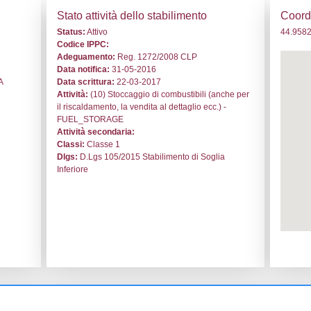
. NA289 - Getoil srl - PIEMONTE/Alessandria/Alessandria
i generali
Stato a
o:
NA289
Status:
At
le:
Getoil srl
Codice I
andria
Adeguam
adonna
Data noti
a Comunale della Cerca 12/A
Data scri