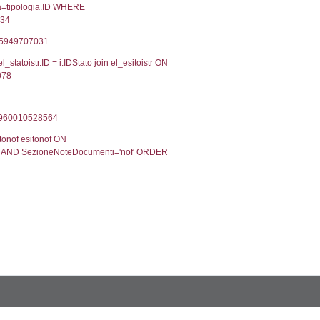
2, executionMS: 0.00033712387084961
ecutionMS: 0.00023388862609863
velid` = -2, executionMS: 0.00018787384033203
velpermissions` WHERE `userlevelid` IN (-2), execut
9', executionMS: 0.00065493583679199
CodiceUnivoco='NA289', executionMS: 0.001979112
odiceUnivoco='NA289', executionMS: 0.18469023704
3', executionMS: 0.00035500526428223
.00020503997802734