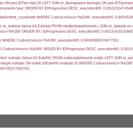
UNT(*) FROM `userlevels` WHERE `userlevelid` = -
serlevelid`, `userlevelname` FROM `userlevels`, ex
UNT(*) FROM `userlevelpermissions` WHERE `userle
blename`, `userlevelid`, `permission` FROM `userle
FROM infostabilimento WHERE CodiceUnivoco='NA28
ail, RagioneSociale FROM a1_stabilimento WHERE 
gione, Provincia FROM inventario_listato WHERE C
omune FROM el_comuni WHERE IstComune='0100600
lore FROM el_classi WHERE ID='1', executionMS: 0