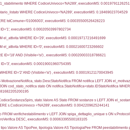
ifica
Data Inserimento
Data Invio
ca
13-04-2017