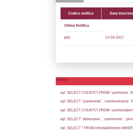
CAP:
15122
Telefono:
0131
Fax:
0131 507
Email:
valmado
Pec:
GETOIL@