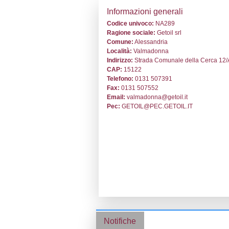
Stabilimento cod
Informazion
Codice univoc
Ragione socia
Comune:
Aless
Località:
Valm
Indirizzo:
Strad