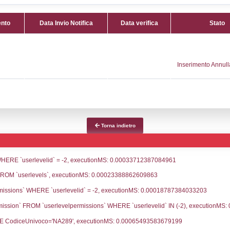
Attività:
(
 507391
il riscald
552
FUEL_S
nna@getoil.it
Attività 
PEC.GETOIL.IT
Classi:
C
Dlgs:
D.L
Inferiore