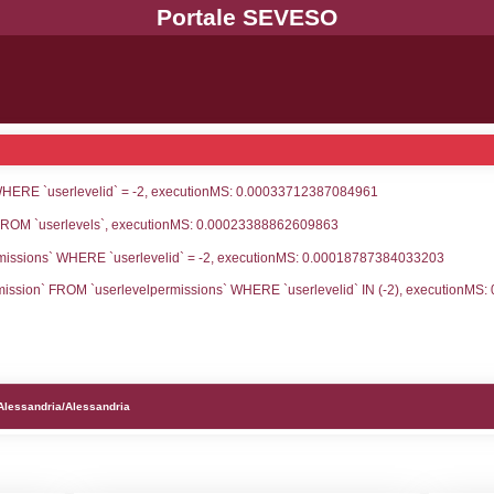
UNT(*) FROM `userlevels` WHERE `userlevelid` = -
serlevelid`, `userlevelname` FROM `userlevels`, ex
UNT(*) FROM `userlevelpermissions` WHERE `userle
blename`, `userlevelid`, `permission` FROM `userle