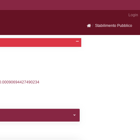
Portale SEVESO
2, executionMS: 0.00033712387084961
ecutionMS: 0.00023388862609863
velid` = -2, executionMS: 0.00018787384033203
velpermissions` WHERE `userlevelid` IN (-2), execut