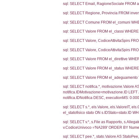
Notifiche
Codice not
Ultima Notifi
805
Debug