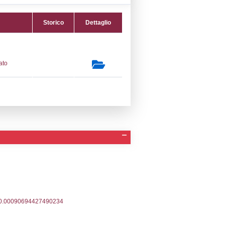
10) Stoccaggio di combustibili (anche per
amento, la vendita al dettaglio ecc.) -
TORAGE
secondaria:
lasse 1
gs 105/2015 Stabilimento di Soglia