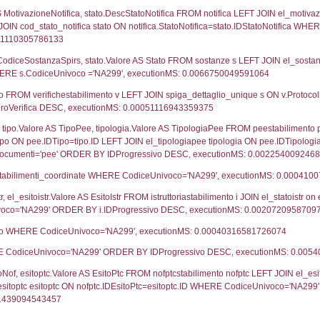
13-06-2016
20-
UNT(*) FROM `userlevels` WHERE `userlevelid` = -
erlevelid`, `userlevelname` FROM `userlevels`, ex
UNT(*) FROM `userlevelpermissions` WHERE `userle