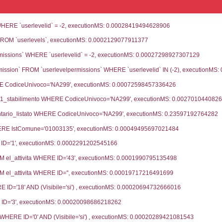
ce notifica
Data Inserimento
Dat
ca
09-11-2022
09-
fiche Precedenti