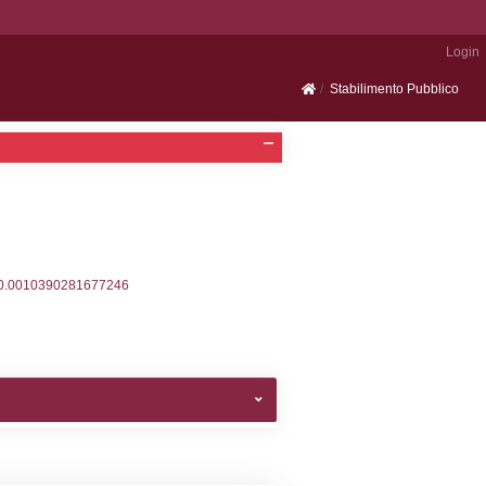
Portale SEVESO
2, executionMS: 0.00028419494628906
ecutionMS: 0.0002129077911377
velid` = -2, executionMS: 0.00027298927307129
velpermissions` WHERE `userlevelid` IN (-2), execut