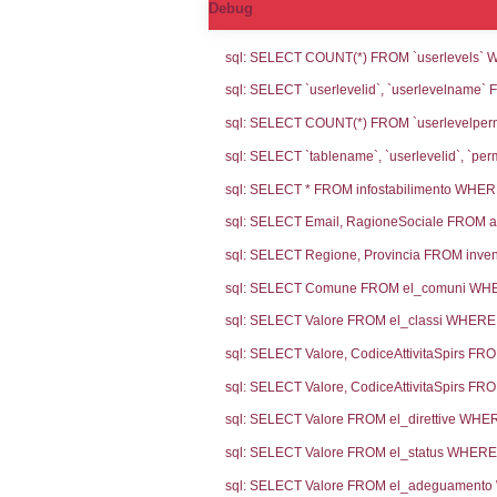
Notifiche
Codi
Ultima Notifi
4159
Archivio Noti