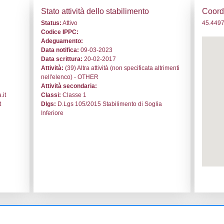
. NA299 - DSV Spa - PIEMONTE/Novara/San Pietro Mosezzo
i generali
Stato a
o:
NA299
Status:
At
le:
DSV Spa
Codice I
Pietro Mosezzo
Adeguam
Data noti
ll'industria 2
Data scri