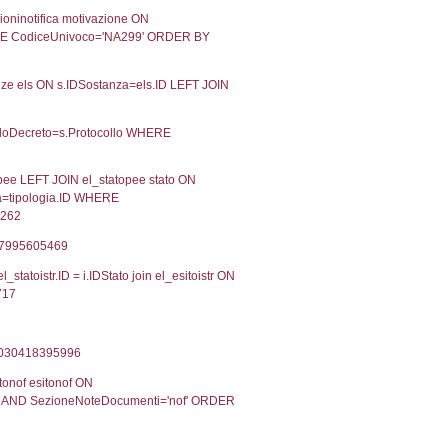
02-2017
20-02-2017
Approvata
Torna indietro
2, executionMS: 0.00028419494628906
ecutionMS: 0.0002129077911377
velid` = -2, executionMS: 0.00027298927307129