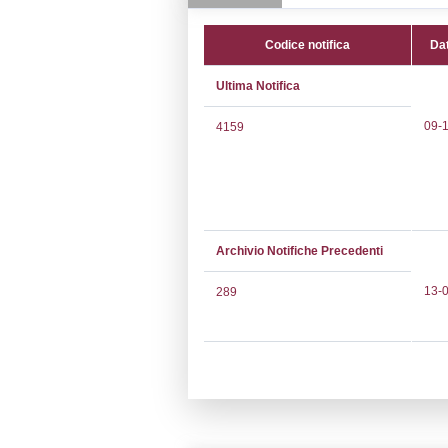
CAP:
28060
Telefono:
0321
Fax:
03214859
Email:
amminis
Pec:
amministr