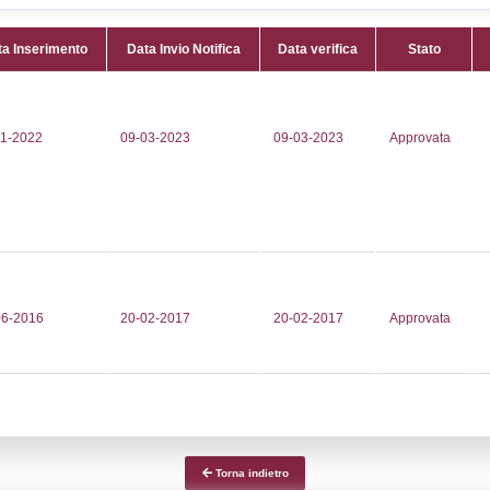
Attività:
(
485911
nell'elen
11
Attività 
trazione_novara@pec.saima.it
Classi:
C
azione_novara@pec.saima.it
Dlgs:
D.L
Inferiore