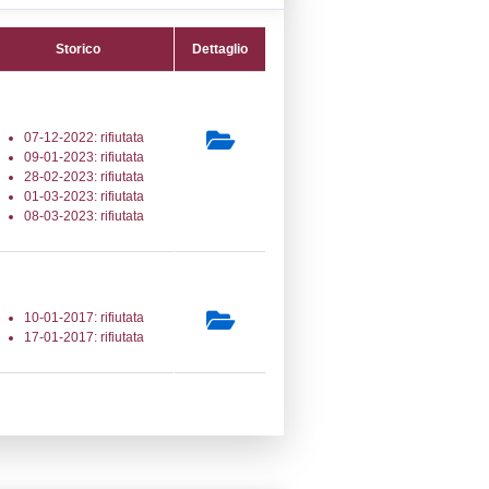
39) Altra attività (non specificata altrimenti
co) - OTHER
secondaria:
lasse 1
gs 105/2015 Stabilimento di Soglia