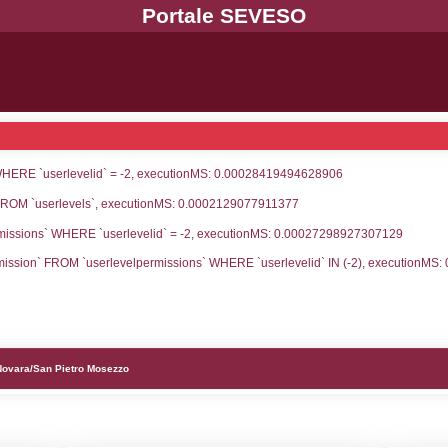
UNT(*) FROM `userlevels` WHERE `userlevelid` = -
erlevelid`, `userlevelname` FROM `userlevels`, ex
UNT(*) FROM `userlevelpermissions` WHERE `userle
blename`, `userlevelid`, `permission` FROM `userle