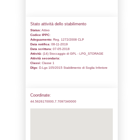
Codice univoco:
NA304
Ragione sociale:
Liquigas SpA
Comune:
Fossano
Località:
Indirizzo:
Strada del Santuario, 49
CAP:
12045
Telefono:
0270168520
Fax:
0270168236
Email:
liquigas.sila@actaliscertymail.it
Pec:
liquigas.sila@actaliscertymail.it
Stato attività dello stabilimento
Status:
Attivo
Codice IPPC:
Adeguamento:
Reg. 1272/2008 CLP