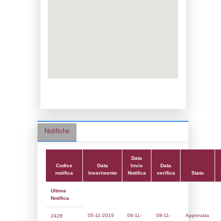
Data notifica:
08-11-2019
Data scrittura:
07-05-2018
Attività:
(14) Stoccaggio di GPL - LPG
Attività secondaria:
Classi:
Classe 1
Dlgs:
D.Lgs 105/2015 Stabilimento di Sogl
Coordinate:
44.5626170000,7.7097340000