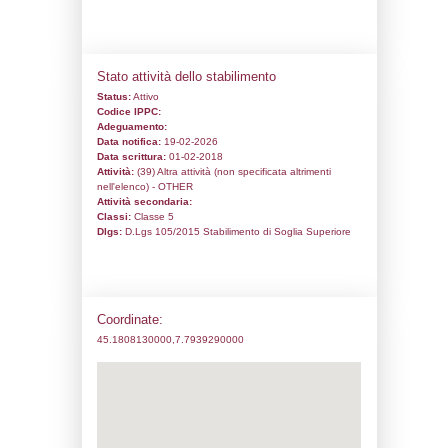
Codice univoco:
NA308
Ragione sociale:
Tazzetti S.p.A.
Comune:
Volpiano
Località:
Indirizzo:
Corso Europa 600/A
CAP:
10088
Telefono:
01197021
Fax:
0119702464
Email:
alessandro.guarini@tazzetti.com
Pec:
tazzetti.it@cem.tazzetti.com
Stato attività dello stabilimento
Status:
Attivo
Codice IPPC:
Adeguamento: