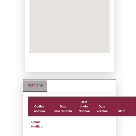
Data notifica:
19-02-2026
Data scrittura:
01-02-2018
Attività:
(39) Altra attività (non specificata 
nell'elenco) - OTHER
Attività secondaria:
Classi:
Classe 5
Dlgs:
D.Lgs 105/2015 Stabilimento di Sog
Coordinate:
45.1808130000,7.7939290000