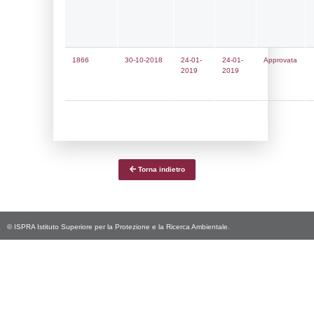
Notifiche
Data
Codice
Data
Invio
notifica
Inserimento
Notific
Ultima
Notifica
11-06-2026
11-06-
5503
2026
Archivio
Notifiche
Precedenti