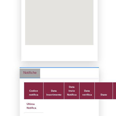
Data notifica:
11-06-2026
Data scrittura:
06-05-2019
Attività:
(39) Altra attività (non specificata 
nell'elenco) - OTHER
Attività secondaria:
Classi:
Classe 4
Dlgs:
D.Lgs 105/2015 Stabilimento di Sogl
Coordinate:
44.8996772800,8.5871086100