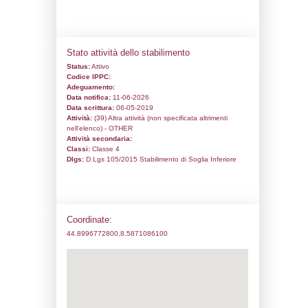
Codice univoco:
NA311
Ragione sociale:
RIVOIRA GAS S.r.l.
Comune:
Alessandria
Località:
ALESSANDRIA
Indirizzo:
VIA LUIGI EINAUDI, 10
CAP:
15121
Telefono:
0131348021
Fax:
0277119601
Email:
rivoiragas@pec.it
Pec:
ngindustrial@pec.it
Stato attività dello stabilimento
Status:
Attivo
Codice IPPC:
Adeguamento: