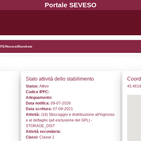
d. NA316 - TRASGO SRL - PIEMONTE/Novara/Biandrate
i generali
Stato a
o:
NA316
Status:
At