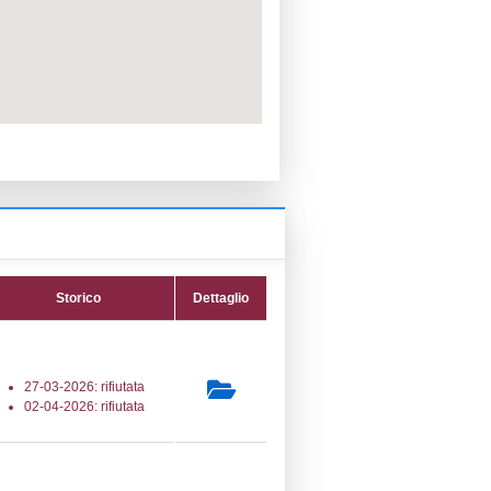
PPC:
ento:
fica:
09-07-2026
ttura:
07-09-2021
16) Stoccaggio e distribuzione all'ingrosso
aglio (ad esclusione del GPL) -
E_DIST
secondaria:
lasse 1
gs 105/2015 Stabilimento di Soglia