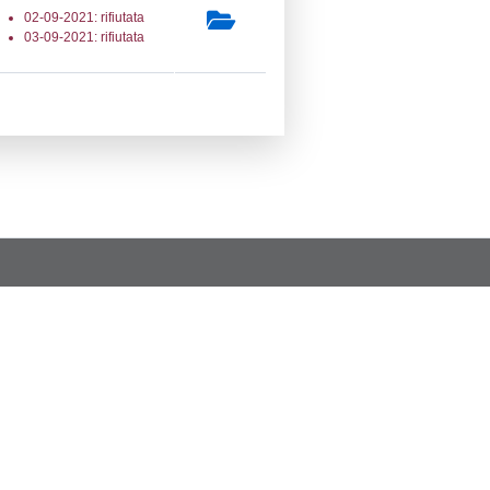
a Invio Notifica
Data verifica
Stato
07-2026
09-07-2026
Approvata