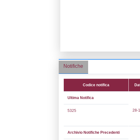
Ragione socia
Comune:
Bian
Località:
Indirizzo:
Via G
CAP:
28061
Telefono:
0321
Fax:
0321 811
Email:
e.dicar
Pec:
trasgo@le