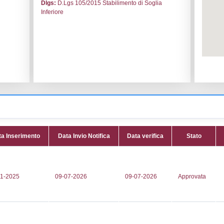
le:
TRASGO SRL
Codice I
drate
Adeguam
Data noti
uido il Grande, 1
Data scri
Attività:
(
 838050
e al dett
239
STORAG
lo@trasgo.com
Attività 
galmail.it
Classi:
C
Dlgs:
D.L
Inferiore