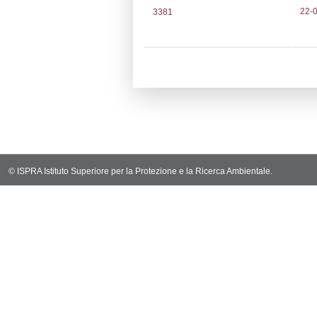
Notifiche
Codi
Ultima Notifi
5325
Archivio Noti