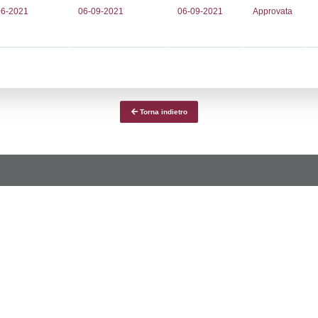
ce notifica
Data Inserimento
Dat
ca
28-11-2025
09-
fiche Precedenti