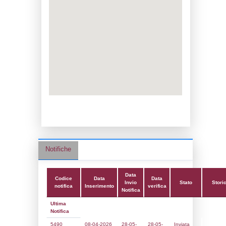
Data notifica:
02-02-2026
Data scrittura:
15-03-2017
Attività:
(22) Impianti chimici -
CHEMICAL_INSTALLATIONS
Attività secondaria:
(24) Fabbricazione di
gomma - PLASTIC
Classi:
Classe 5
Dlgs:
D.Lgs 105/2015 Stabilimento di Sog
Coordinate:
45.1444194000,10.8374667000