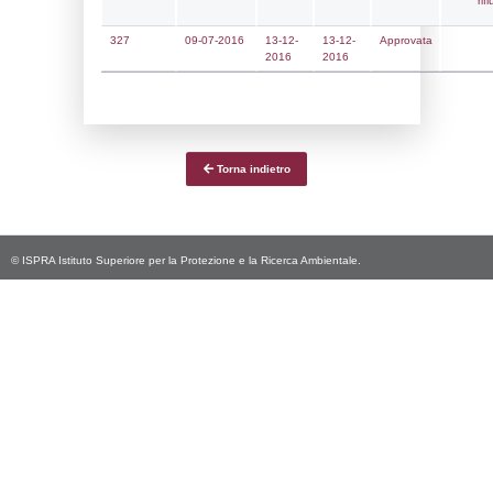
Notifiche
Data
Codice
Data
Invio
notifica
Inserimento
Notifica
Ultima
Notifica
5490
08-04-2026
28-05-
2026
Archivio
Notifiche
Precedenti
5306
11-11-2025
02-02-
2026