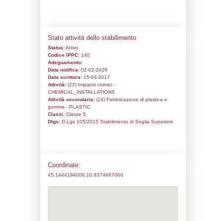
Codice univoco:
ND003
Ragione sociale:
VERSALIS S.p.A.
Comune:
Mantova
Località:
Indirizzo:
Via Giuseppe Taliercio, 14
CAP:
46100
Telefono:
03763051
Fax:
0376305232
Email:
stabilimento.mantova@versalis.en
Pec:
versalis@pec.versalis.eni.com
Stato attività dello stabilimento
Status:
Attivo
Codice IPPC:
140
Adeguamento: