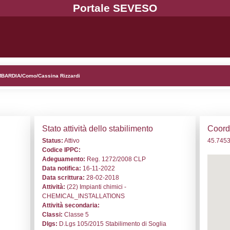
. ND026 - BASF ITALIA SPA - LOMBARDIA/Como/Cassina Riz
i generali
Stato a
o:
ND026
Status:
At