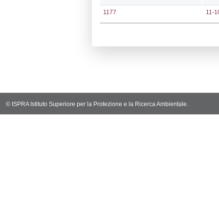
Notifiche
Codi
Ultima Notific
5818
Archivio Noti
4085