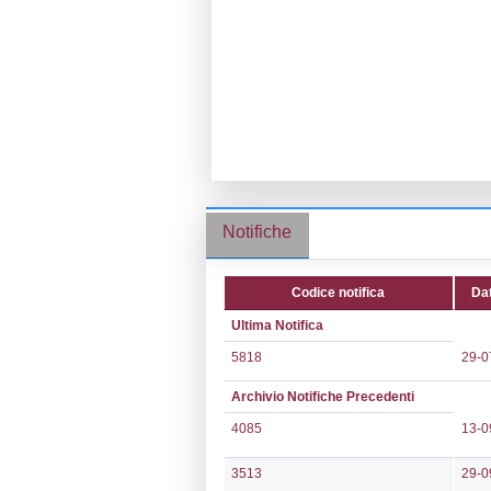
Ragione socia
Comune:
Cassi
Località:
Indirizzo:
Via M
CAP:
22070
Telefono:
0318
Fax:
0318891
Email:
basf.fin
Pec:
basf.fino