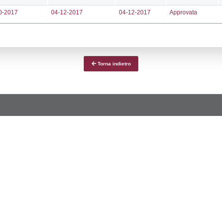
ce notifica
Data Inserimento
Data
a
29-07-2026
fiche Precedenti
13-09-2022
16-1