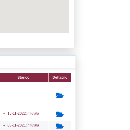
PPC:
ento:
Reg. 1272/2008 CLP
fica:
16-11-2022
ttura:
28-02-2018
22) Impianti chimici -
L_INSTALLATIONS
secondaria:
lasse 5
gs 105/2015 Stabilimento di Soglia
e