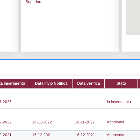
le:
BASF ITALIA SPA
Codice I
na Rizzardi
Adeguam
Data noti
artelletto, snc
Data scri
Attività:
(
891701
CHEMICA
798
Attività 
omornasco@legalmail.it
Classi:
C
mornasco@legalmail.it
Dlgs:
D.L
Superior