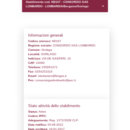
0.00020503997802734
sql: SELECT `tablename`, `userlevelid`, `p
`userlevelpermissions` WHERE `userlevelid` I
executionMS: 0.00097894668579102
Stabilimento cod. ND167 - CONSORZIO 
LOMBARDO - LOMBARDIA/Bergamo/Gorl
Informazioni generali