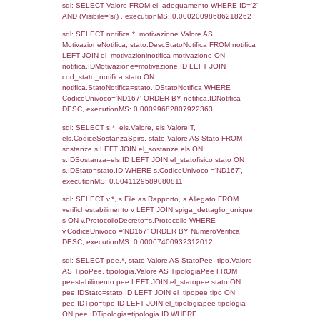
05-08-2022
05-08-
3903
2022
330
15-07-2016
18-07-
2016
Torna indietro