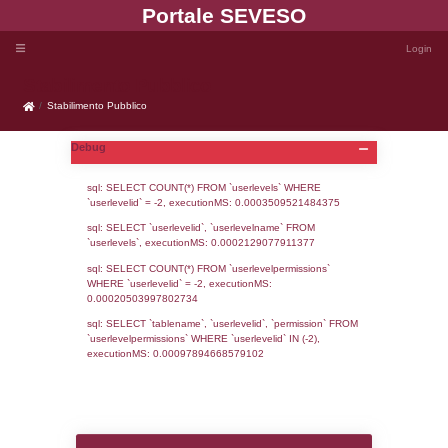
Portale SEVE
Stabilimento Pubblico
Stabilimento Pubblico
Debug
sql: SELECT COUNT(*) FROM `userlevels`
`userlevelid` = -2, executionMS: 0.000350
sql: SELECT `userlevelid`, `userlevelname`
`userlevels`, executionMS: 0.00021290779
sql: SELECT COUNT(*) FROM `userlevelperm
WHERE `userlevelid` = -2, executionMS: