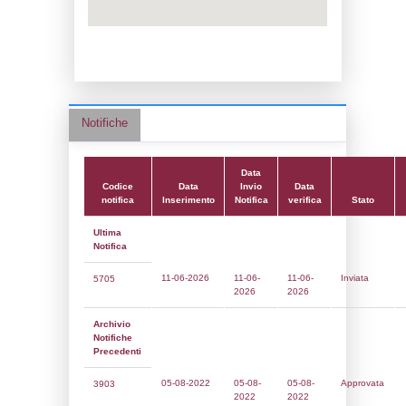
Data notifica:
05-08-2022
Data scrittura:
16-01-2017
Attività:
(13) Produzione, imbottigliament
distribuzione all'ingrosso di gas di petrolio
(GPL) - LPG_PROD
Attività secondaria:
Classi:
Classe 1
Dlgs:
D.Lgs 105/2015 Stabilimento di Sog
Coordinate:
45.6600639000,9.8112278000