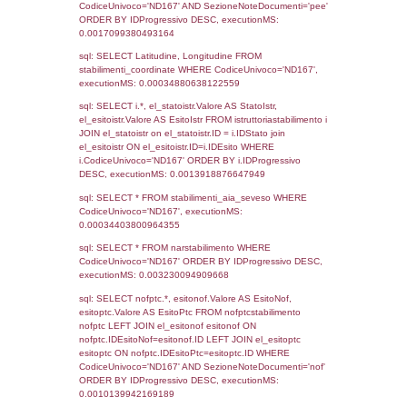
Debug
sql: SELECT COUNT(*) FROM `userlevels`
`userlevelid` = -2, executionMS: 0.000350
sql: SELECT `userlevelid`, `userlevelname`
`userlevels`, executionMS: 0.00021290779
sql: SELECT COUNT(*) FROM `userlevelperm
WHERE `userlevelid` = -2, executionMS:
0.00020503997802734
sql: SELECT `tablename`, `userlevelid`, `p
`userlevelpermissions` WHERE `userlevelid` I
executionMS: 0.00097894668579102
sql: SELECT * FROM infostabilimento WHE
CodiceUnivoco='ND167', executionMS:
0.00066685676574707
sql: SELECT Email, RagioneSociale FROM a