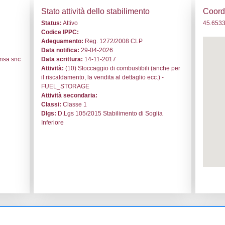
. ND172 - DISMA S.p.A. - LOMBARDIA/Varese/Casorate Sem
i generali
Stato a
o:
ND172
Status:
At
le:
DISMA S.p.A.
Codice I
rate Sempione
Adeguam
Data noti
no Aeroporto di Milano Malpensa snc
Data scri