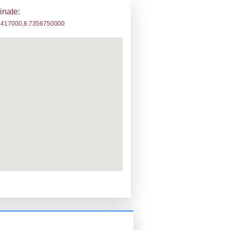
pione
ttività dello stabilimento
Co
tivo
45.
PPC:
ento:
Reg. 1272/2008 CLP
fica:
29-04-2026
ttura:
14-11-2017