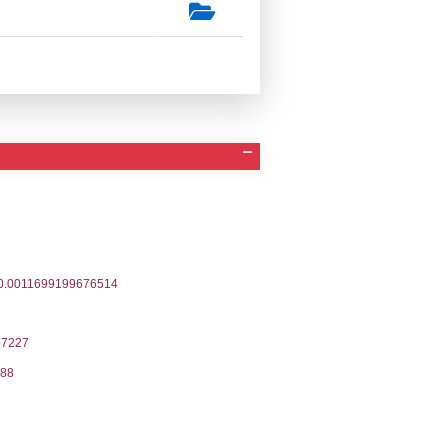
a Invio Notifica
Data verifica
Stato
04-2026
29-04-2026
Approvata
12-2021
13-12-2021
Approvata