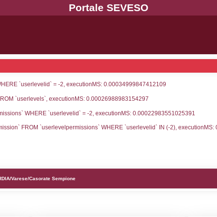
UNT(*) FROM `userlevels` WHERE `userlevelid` = -
serlevelid`, `userlevelname` FROM `userlevels`, ex
UNT(*) FROM `userlevelpermissions` WHERE `userle
blename`, `userlevelid`, `permission` FROM `userle