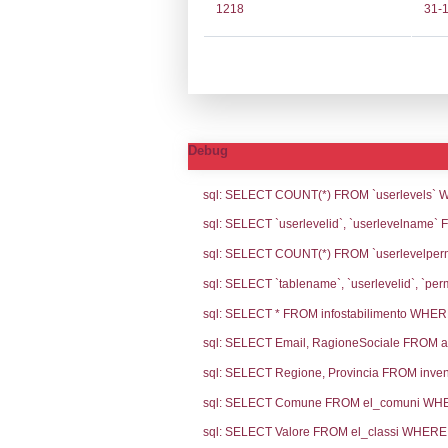
Notifiche
Codi
Ultima Notifi
5439
Archivio Noti
3551