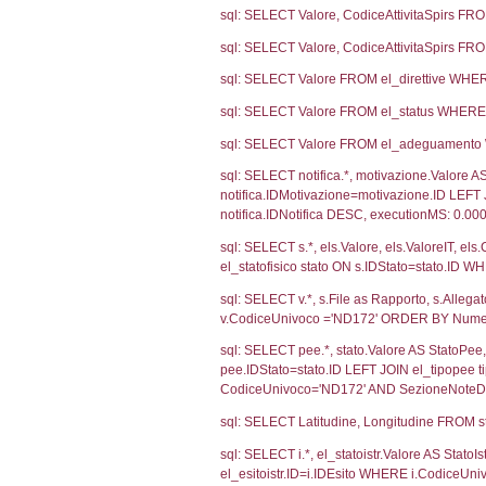
2973
2607
2121
1218