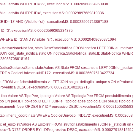
15-01-2021
26-
17-02-2020
18-
24-09-2019
24-
31-10-2017
14-