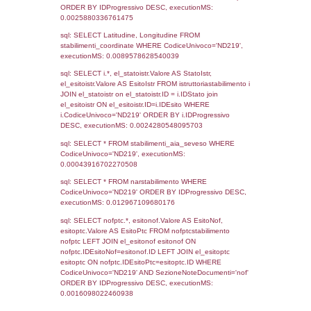
sql: SELECT COUNT(*) FROM `userlevels`
`userlevelid` = -2, executionMS: 0.000316
sql: SELECT `userlevelid`, `userlevelname`
`userlevels`, executionMS: 0.00020599365
sql: SELECT COUNT(*) FROM `userlevelperm
WHERE `userlevelid` = -2, executionMS:
0.00017881393432617
sql: SELECT `tablename`, `userlevelid`, `p
`userlevelpermissions` WHERE `userlevelid` I
executionMS: 0.00098109245300293
sql: SELECT * FROM infostabilimento WHE
CodiceUnivoco='ND219', executionMS:
0.00063204765319824
sql: SELECT Email, RagioneSociale FROM a