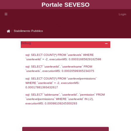
Portale SEVE
Stabilimento Pubblico
Stabilimento Pubblico
Debug
sql: SELECT COUNT(*) FROM `userlevels`
`userlevelid` = -2, executionMS: 0.000316
sql: SELECT `userlevelid`, `userlevelname`
`userlevels`, executionMS: 0.00020599365
sql: SELECT COUNT(*) FROM `userlevelperm
WHERE `userlevelid` = -2, executionMS: