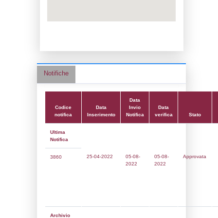
Adeguamento:
Reg. 1272/2008 CLP
Data notifica:
05-08-2022
Data scrittura:
21-11-2017
Attività:
(04) Lavorazione dei metalli - M
Attività secondaria:
(07) Trattamento di m
mediante processi elettrolitici o chimici -
METAL_ELECTROLYTIC
Classi:
Classe 5
Dlgs:
D.Lgs 105/2015 Stabilimento di Sogl
Coordinate:
45.6916194000,10.1878222000