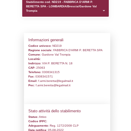
0.00017881393432617
sql: SELECT `tablename`, `userlevelid`, `p
`userlevelpermissions` WHERE `userlevelid` I
executionMS: 0.00098109245300293
Stabilimento cod. ND219 - FABBRICA D’A
BERETTA SPA - LOMBARDIA/Brescia/Gar
Trompia