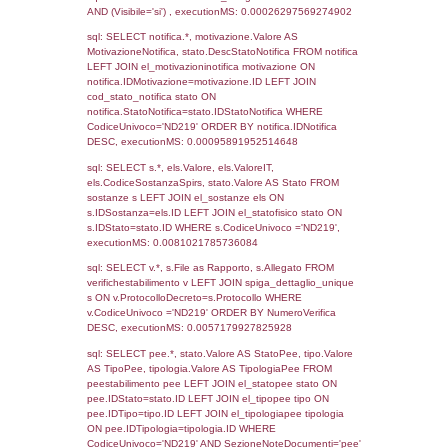
Archivio
Notifiche
Precedenti
03-05-2017
20-11-
853
2017
Torna indietro
Debug