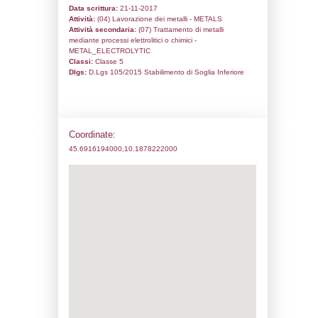
Informazioni generali
Codice univoco:
ND219
Ragione sociale:
FABBRICA D’ARMI P. 
Comune:
Gardone Val Trompia
Località:
Indirizzo:
VIA P. BERETTA N. 18
CAP:
25063
Telefono:
0308341315
Fax:
0308341571
Email:
f.armi.beretta@legalmail.it
Pec:
f.armi.beretta@legalmail.it
Stato attività dello stabilimento
Status:
Attivo
Codice IPPC: