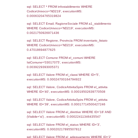
Notifiche
Data
Codice
Data
Invio
notifica
Inserimento
Notific
Ultima
Notifica
25-04-2022
05-08-
3860
2022