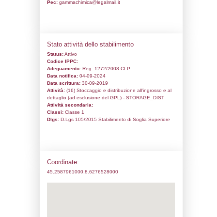
Codice univoco:
ND286
Ragione sociale:
AT Service S.r.l.
Comune:
Castelnovetto
Località:
Indirizzo:
Via Madonna dei campi S.S. 59
Vercelli
CAP:
27030
Telefono:
0384670067
Fax:
0384682896
Email:
f.cantamutto@atlogistica.it
Pec:
gammachimica@legalmail.it
Stato attività dello stabilimento
Status:
Attivo
Codice IPPC: