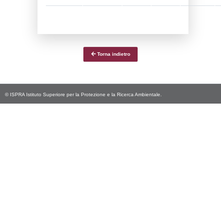
Notifiche
Data
Codice
Data
Invio
notifica
Inserimento
Notific
Ultima
Notifica
30-07-2024
04-09-
4824
2024
Archivio
Notifiche