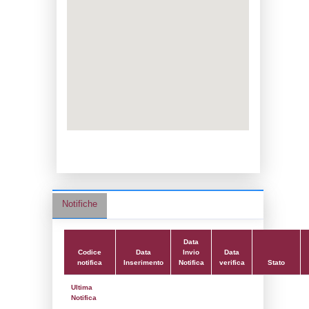
Adeguamento:
Reg. 1272/2008 CLP
Data notifica:
04-09-2024
Data scrittura:
30-09-2019
Attività:
(16) Stoccaggio e distribuzione al
dettaglio (ad esclusione del GPL) - ST
Attività secondaria:
Classi:
Classe 1
Dlgs:
D.Lgs 105/2015 Stabilimento di Sog
Coordinate:
45.2587961000,8.6276528000