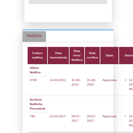
Data notifica:
31-08-2022
Data scrittura:
27-07-2017
Attività:
(39) Altra attività (non specificata 
nell'elenco) - OTHER
Attività secondaria:
Classi:
Classe 4
Dlgs:
D.Lgs 105/2015 Stabilimento di Sogl
Coordinate:
45.5076000000,9.2993500000