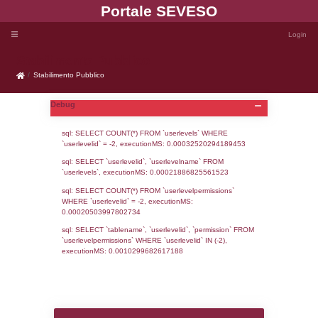
Portale SEVE
Stabilimento Pubblico
Stabilimento Pubblico
Debug
sql: SELECT COUNT(*) FROM `userlevels`
`userlevelid` = -2, executionMS: 0.000325
sql: SELECT `userlevelid`, `userlevelname`
`userlevels`, executionMS: 0.00021886825
sql: SELECT COUNT(*) FROM `userlevelperm
WHERE `userlevelid` = -2, executionMS: