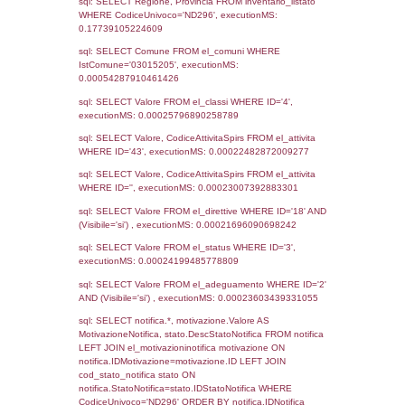
Notifiche
Data
Codice
Data
Invio
notifica
Inserimento
Notifica
Ultima
Notifica
3738
14-03-2022
31-08-
2022
Archivio
Notifiche
Precedenti
796
11-04-2017
26-07-