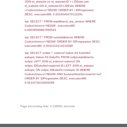
0.00020503997802734
sql: SELECT `tablename`, `userlevelid`, `p
`userlevelpermissions` WHERE `userlevelid` I
executionMS: 0.0010299682617188
sql: SELECT * FROM infostabilimento WHE
CodiceUnivoco='ND296', executionMS:
0.00080204010009766
sql: SELECT Email, RagioneSociale FROM a
WHERE CodiceUnivoco='ND296', execution
0.0020318031311035
sql: SELECT Regione, Provincia FROM invent
WHERE CodiceUnivoco='ND296', execution
0.17739105224609
sql: SELECT Comune FROM el_comuni W
IstComune='03015205', executionMS:
0.00054287910461426