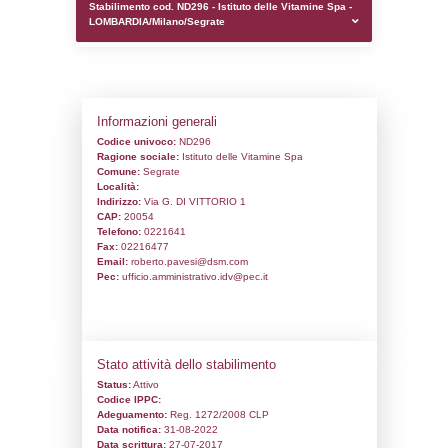
0.00020503997802734
sql: SELECT `tablename`, `userlevelid`, `p
`userlevelpermissions` WHERE `userlevelid` I
executionMS: 0.0010299682617188
Stabilimento cod. ND296 - Istituto delle V
LOMBARDIA/Milano/Segrate
Informazioni generali