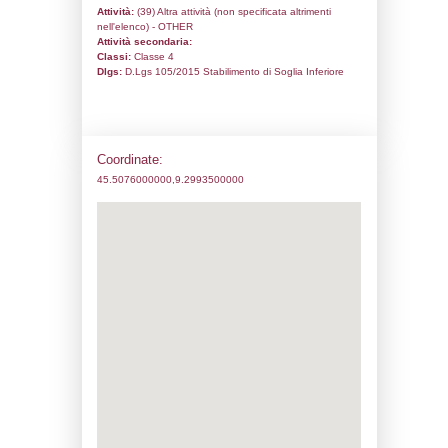
Codice univoco:
ND296
Ragione sociale:
Istituto delle Vitamine 
Comune:
Segrate
Località:
Indirizzo:
Via G. DI VITTORIO 1
CAP:
20054
Telefono:
0221641
Fax:
02216477
Email:
roberto.pavesi@dsm.com
Pec:
ufficio.amministrativo.idv@pec.it
Stato attività dello stabilimento
Status:
Attivo
Codice IPPC:
Adeguamento:
Reg. 1272/2008 CLP