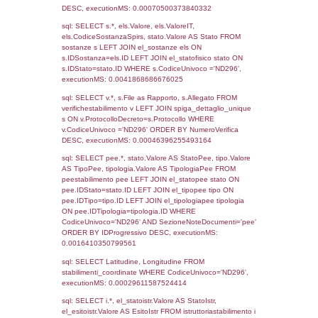
2017
Torna indietro
Debug
sql: SELECT COUNT(*) FROM `userlevels`
`userlevelid` = -2, executionMS: 0.000325
sql: SELECT `userlevelid`, `userlevelname`
`userlevels`, executionMS: 0.00021886825
sql: SELECT COUNT(*) FROM `userlevelperm
WHERE `userlevelid` = -2, executionMS: