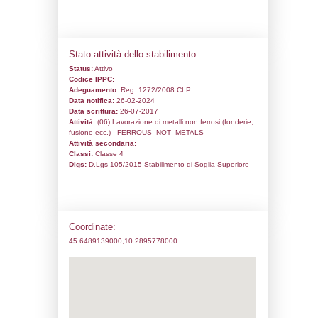
Codice univoco:
ND302
Ragione sociale:
RVD s.r.l.
Comune:
Lumezzane
Località:
S.Apollonio
Indirizzo:
Via Madonnina, 101
CAP:
25065
Telefono:
030826706
Fax:
030824859
Email:
rvdsrl@alice.it
Pec:
rvd-srl@legalmail.it
Stato attività dello stabilimento
Status:
Attivo
Codice IPPC:
Adeguamento:
Reg. 1272/2008 CLP