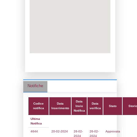
Data notifica:
26-02-2024
Data scrittura:
26-07-2017
Attività:
(06) Lavorazione di metalli non fer
fusione ecc.) - FERROUS_NOT_METALS
Attività secondaria:
Classi:
Classe 4
Dlgs:
D.Lgs 105/2015 Stabilimento di Sog
Coordinate:
45.6489139000,10.2895778000