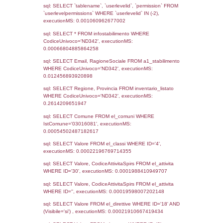
Notifiche
Data
Codice
Data
Invio
notifica
Inserimento
Notific
Ultima
Notifica
08-04-2025
12-06-
5095
2025