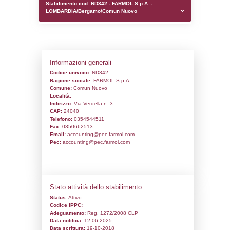
0.00019502639770508
sql: SELECT `tablename`, `userlevelid`, `p
`userlevelpermissions` WHERE `userlevelid` I
executionMS: 0.001060962677002
Stabilimento cod. ND342 - FARMOL S.p.A.
LOMBARDIA/Bergamo/Comun Nuovo
Informazioni generali