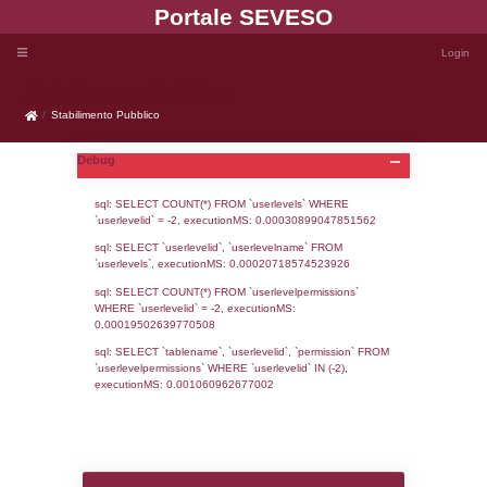
Portale SEVE
Stabilimento Pubblico
Stabilimento Pubblico
Debug
sql: SELECT COUNT(*) FROM `userlevels`
`userlevelid` = -2, executionMS: 0.000308
sql: SELECT `userlevelid`, `userlevelname`
`userlevels`, executionMS: 0.00020718574
sql: SELECT COUNT(*) FROM `userlevelperm
WHERE `userlevelid` = -2, executionMS: