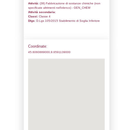
Codice univoco:
ND342
Ragione sociale:
FARMOL S.p.A.
Comune:
Comun Nuovo
Località:
Indirizzo:
Via Verdella n. 3
CAP:
24040
Telefono:
0354544511
Fax:
0350662513
Email:
accounting@pec.farmol.com
Pec:
accounting@pec.farmol.com
Stato attività dello stabilimento
Status:
Attivo
Codice IPPC:
Adeguamento:
Reg. 1272/2008 CLP