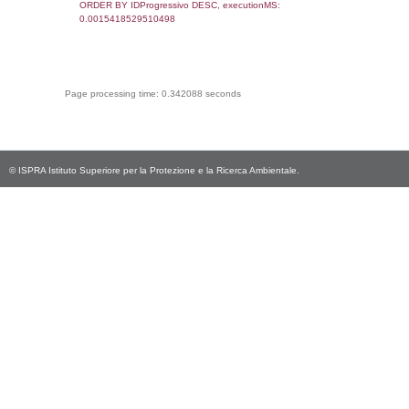
0.00066804885864258
sql: SELECT Email, RagioneSociale FROM a
WHERE CodiceUnivoco='ND342', execution
0.012456893920898
sql: SELECT Regione, Provincia FROM invent
WHERE CodiceUnivoco='ND342', execution
0.2614209651947
sql: SELECT Comune FROM el_comuni W
IstComune='03016081', executionMS:
0.00054502487182617
sql: SELECT Valore FROM el_classi WHERE 
executionMS: 0.00022196769714355
sql: SELECT Valore, CodiceAttivitaSpirs FRO
WHERE ID='30', executionMS: 0.0001988
sql: SELECT Valore, CodiceAttivitaSpirs FRO