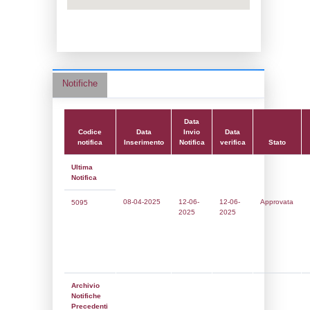
Data notifica:
12-06-2025
Data scrittura:
19-10-2018
Attività:
(38) Fabbricazione di sostanze c
specificate altrimenti nell'elenco) - GEN
Attività secondaria:
Classi:
Classe 4
Dlgs:
D.Lgs 105/2015 Stabilimento di Sogl
Coordinate:
45.6060889000,9.6591139000