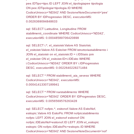
Torna indietro
Debug
sql: SELECT COUNT(*) FROM `userlevels`
`userlevelid` = -2, executionMS: 0.000308
sql: SELECT `userlevelid`, `userlevelname`
`userlevels`, executionMS: 0.00020718574
sql: SELECT COUNT(*) FROM `userlevelperm
WHERE `userlevelid` = -2, executionMS:
0.00019502639770508
sql: SELECT `tablename`, `userlevelid`, `p
`userlevelpermissions` WHERE `userlevelid` I
executionMS: 0.001060962677002
sql: SELECT * FROM infostabilimento WHE
CodiceUnivoco='ND342', executionMS: