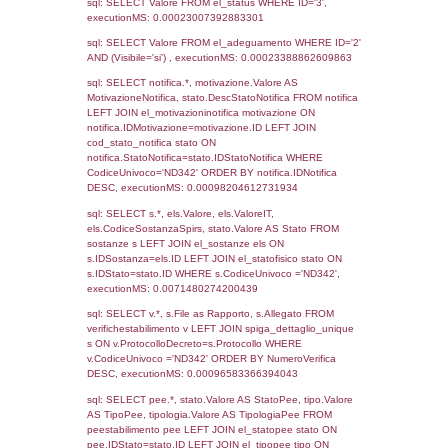
Archivio
Notifiche
Precedenti
13-12-2021
08-02-
3625
2022
1506
29-03-2018
31-07-
2018