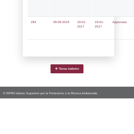
Notifiche
Data
Codice
Data
Invio
notifica
Inserimento
Notific
Ultima
Notifica
24-07-2025
30-07-
4729
2025