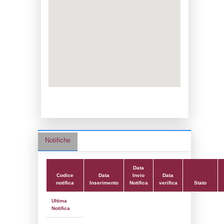
Data notifica:
30-07-2025
Data scrittura:
19-01-2017
Attività:
(16) Stoccaggio e distribuzione al
dettaglio (ad esclusione del GPL) - ST
Attività secondaria:
Classi:
Classe 1
Dlgs:
D.Lgs 105/2015 Stabilimento di Sogl
Coordinate:
45.3130500000,9.4712611000