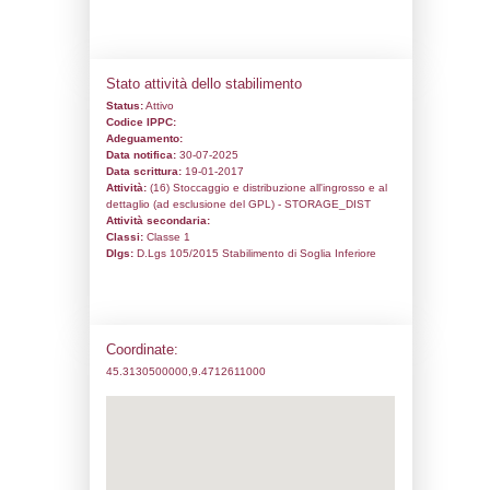
Codice univoco:
ND357
Ragione sociale:
INNOCENTI DEPOSITI 
Comune:
Lodi
Località:
Lodi
Indirizzo:
Tangenziale Sud - Loc. Cascina
CAP:
26900
Telefono:
0371 - 490111
Fax:
0371 - 610488
Email:
info@innocentidepositi.it
Pec:
innocentidepositi@lamiapec.it
Stato attività dello stabilimento
Status:
Attivo
Codice IPPC:
Adeguamento: