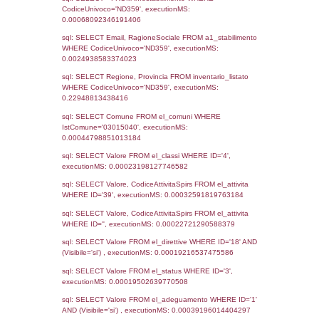
Notifiche
Data
Codice
Data
Invio
notifica
Inserimento
Notific
Ultima
Notifica
05-05-2025
20-06-
5115
2025
Archivio
Notifiche
Precedenti