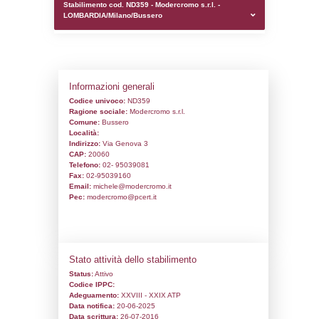
0.00024008750915527
sql: SELECT `tablename`, `userlevelid`, `p
`userlevelpermissions` WHERE `userlevelid` I
executionMS: 0.00090789794921875
Stabilimento cod. ND359 - Modercromo s.r.
LOMBARDIA/Milano/Bussero
Informazioni generali