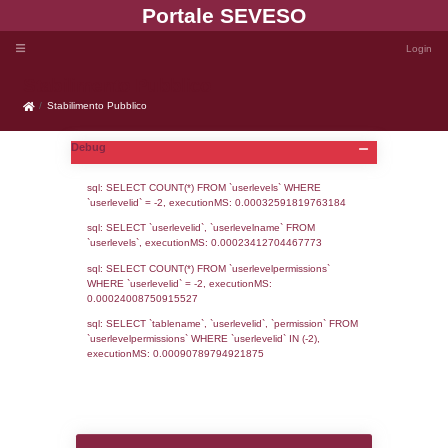
Portale SEVE
Stabilimento Pubblico
Stabilimento Pubblico
Debug
sql: SELECT COUNT(*) FROM `userlevels`
`userlevelid` = -2, executionMS: 0.000325
sql: SELECT `userlevelid`, `userlevelname`
`userlevels`, executionMS: 0.00023412704
sql: SELECT COUNT(*) FROM `userlevelperm
WHERE `userlevelid` = -2, executionMS: