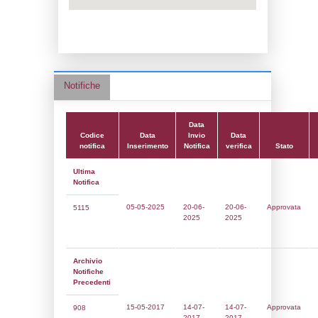
Data notifica:
20-06-2025
Data scrittura:
26-07-2016
Attività:
(07) Trattamento di metalli media
elettrolitici o chimici - METAL_ELECTROL
Attività secondaria:
Classi:
Classe 4
Dlgs:
D.Lgs 105/2015 Stabilimento di Sogl
Coordinate:
45.5301778000,9.3642583000