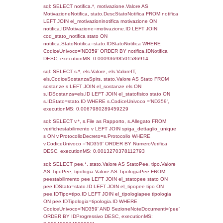
15-05-2017
14-07-
908
2017
155
02-05-2016
21-06-
2016
Torna indietro
Debug