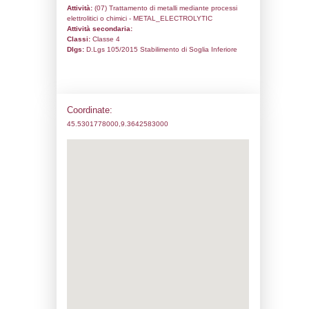
Codice univoco:
ND359
Ragione sociale:
Modercromo s.r.l.
Comune:
Bussero
Località:
Indirizzo:
Via Genova 3
CAP:
20060
Telefono:
02- 95039081
Fax:
02-95039160
Email:
michele@modercromo.it
Pec:
modercromo@pcert.it
Stato attività dello stabilimento
Status:
Attivo
Codice IPPC:
Adeguamento:
XXVIII - XXIX ATP