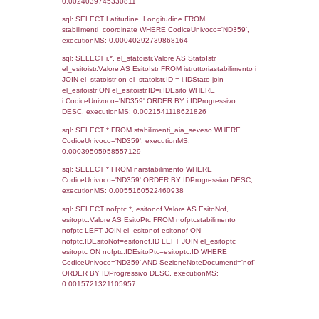
sql: SELECT COUNT(*) FROM `userlevels`
`userlevelid` = -2, executionMS: 0.000325
sql: SELECT `userlevelid`, `userlevelname`
`userlevels`, executionMS: 0.00023412704
sql: SELECT COUNT(*) FROM `userlevelperm
WHERE `userlevelid` = -2, executionMS:
0.00024008750915527
sql: SELECT `tablename`, `userlevelid`, `p
`userlevelpermissions` WHERE `userlevelid` I
executionMS: 0.00090789794921875
sql: SELECT * FROM infostabilimento WHE
CodiceUnivoco='ND359', executionMS:
0.00068092346191406
sql: SELECT Email, RagioneSociale FROM a
WHERE CodiceUnivoco='ND359', execution
0.0024938583374023