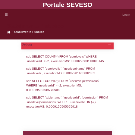
Portale SEVE
Stabilimento Pubblico
Stabilimento Pubblico
Debug
sql: SELECT COUNT(*) FROM `userlevels`
`userlevelid` = -2, executionMS: 0.000296
sql: SELECT `userlevelid`, `userlevelname`
`userlevels`, executionMS: 0.00022816658
sql: SELECT COUNT(*) FROM `userlevelperm
WHERE `userlevelid` = -2, executionMS: