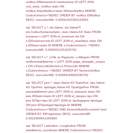
26-07-2017
22-02-
1066
2018
Torna indietro
Debug
sql: SELECT COUNT(*) FROM `userlevels`
`userlevelid` = -2, executionMS: 0.000296
sql: SELECT `userlevelid`, `userlevelname`