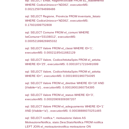
Notifiche
Data
Codice
Data
Invio
notifica
Inserimento
Notific
Ultima
Notifica
31-07-2019
09-08-
2279
2019
Archivio
Notifiche
Precedenti