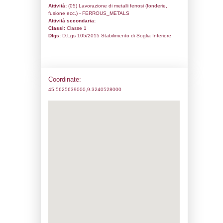
Codice univoco:
ND362
Ragione sociale:
KOFLER SPA A SOCIO
Comune:
Brugherio
Località:
Indirizzo:
VIA PITAGORA, 26
CAP:
20861
Telefono:
0161600128
Fax:
0161600166
Email:
Pec:
koflerspa@pec.it
Stato attività dello stabilimento
Status:
Attivo
Codice IPPC:
Adeguamento:
XXVIII - XXIX ATP