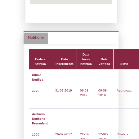
Data notifica:
09-08-2019
Data scrittura:
09-08-2019
Attività:
(05) Lavorazione di metalli ferrosi
fusione ecc.) - FERROUS_METALS
Attività secondaria:
Classi:
Classe 1
Dlgs:
D.Lgs 105/2015 Stabilimento di Sogl
Coordinate:
45.5625639000,9.3240528000