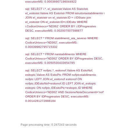
`userlevels`, executionMS: 0.00022816658
sql: SELECT COUNT(*) FROM `userlevelperm
WHERE `userlevelid` = -2, executionMS:
0.00019502639770508
sql: SELECT `tablename`, `userlevelid`, `p
`userlevelpermissions` WHERE `userlevelid` I
executionMS: 0.0009150505065918
sql: SELECT * FROM infostabilimento WHE
CodiceUnivoco='ND362', executionMS:
0.00077700614929199
sql: SELECT Email, RagioneSociale FROM a
WHERE CodiceUnivoco='ND362', execution
0.0021259784698486
sql: SELECT Regione, Provincia FROM invent
WHERE CodiceUnivoco='ND362', execution
0.17931699752808