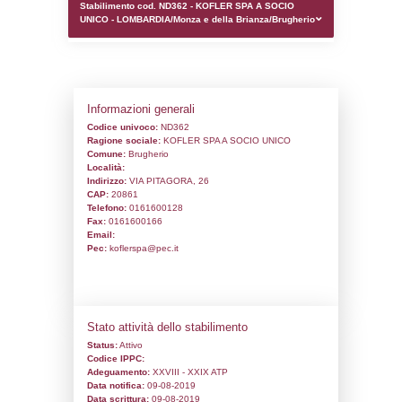
0.00019502639770508
sql: SELECT `tablename`, `userlevelid`, `p
`userlevelpermissions` WHERE `userlevelid` I
executionMS: 0.0009150505065918
Stabilimento cod. ND362 - KOFLER SPA 
UNICO - LOMBARDIA/Monza e della Brian
Informazioni generali