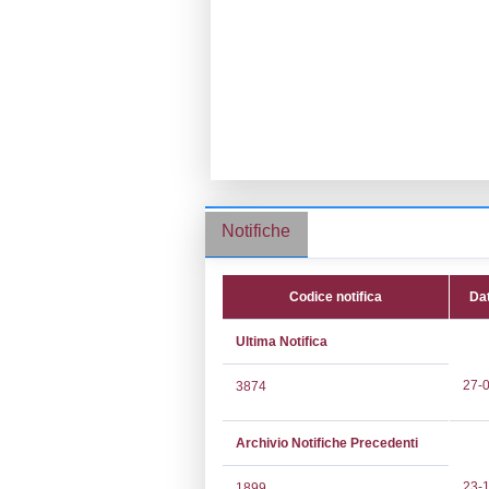
Ragione socia
Comune:
Villa
Località:
Indirizzo:
Via F
CAP:
25069
Telefono:
0308
Fax:
0308017
Email:
info@pec
Pec:
info@pec.