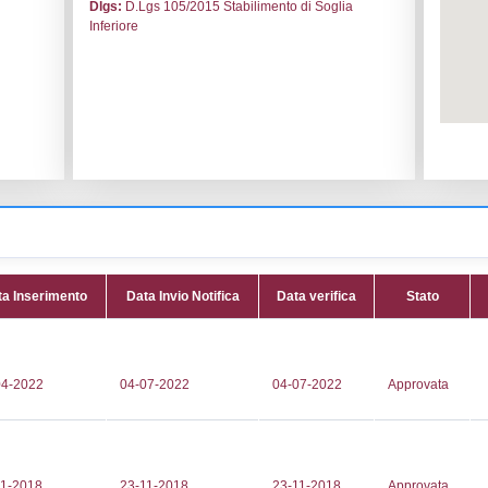
le:
MONTINI PIETRO & FIGLI SRL
Codice I
 Carcina
Adeguam
Data noti
iume Mella n. 15
Data scri
Attività:
(
00907
processi e
91
METAL_
.galvanicamontini.it
Attività 
galvanicamontini.it
Classi:
C
Dlgs:
D.L
Inferiore