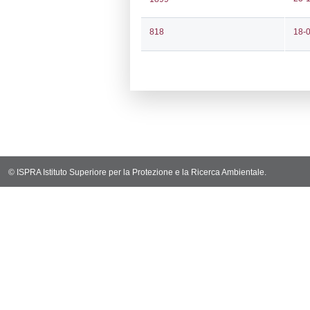
Notifiche
Codi
Ultima Notifi
3874
Archivio Noti