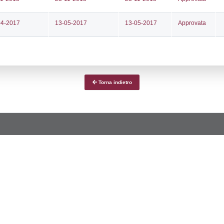
ce notifica
Data Inserimento
Dat
ca
27-04-2022
04-
fiche Precedenti