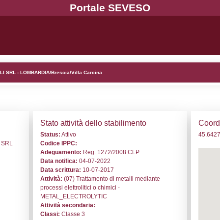
. ND367 - MONTINI PIETRO & FIGLI SRL - LOMBARDIA/Bresci
i generali
Stato a
o:
ND367
Status:
At