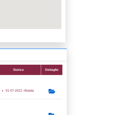
PPC:
ento:
Reg. 1272/2008 CLP
fica:
04-07-2022
ttura:
10-07-2017
07) Trattamento di metalli mediante
lettrolitici o chimici -
ELECTROLYTIC
secondaria:
lasse 3
gs 105/2015 Stabilimento di Soglia