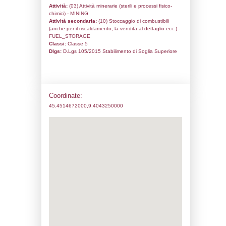
Codice univoco:
ND378
Ragione sociale:
STOGIT S.P.A.
Comune:
Settala
Località:
Indirizzo:
Strada Vicinale Cascina Baialu
CAP:
20090
Telefono:
800905058
Fax:
0373892317
Email:
operazioni@pec.stogit.it
Pec:
operazioni@pec.stogit.it
Stato attività dello stabilimento
Status:
Attivo
Codice IPPC:
Adeguamento:
Reg. 1272/2008 CLP