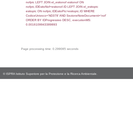
executionMS: 0.0010440349578857
sql: SELECT * FROM infostabilimento WHE
CodiceUnivoco='ND378', executionMS:
0.00093483924865723
sql: SELECT Email, RagioneSociale FROM a
WHERE CodiceUnivoco='ND378', execution
0.0023469924926758
sql: SELECT Regione, Provincia FROM invent
WHERE CodiceUnivoco='ND378', execution
0.2292001247406
sql: SELECT Comune FROM el_comuni W
IstComune='03015210', executionMS:
0.00051283836364746
sql: SELECT Valore FROM el_classi WHERE 
executionMS: 0.00023102760314941