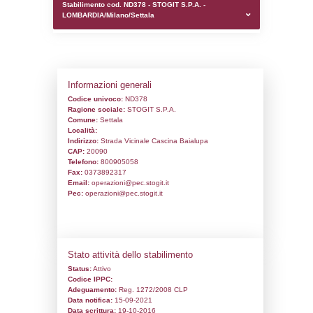
0.00020289421081543
sql: SELECT `tablename`, `userlevelid`, `p
`userlevelpermissions` WHERE `userlevelid` I
executionMS: 0.0010440349578857
Stabilimento cod. ND378 - STOGIT S.P.A. 
LOMBARDIA/Milano/Settala
Informazioni generali