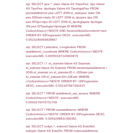
Torna indietro
Debug
sql: SELECT COUNT(*) FROM `userlevels`
`userlevelid` = -2, executionMS: 0.000360
sql: SELECT `userlevelid`, `userlevelname`
`userlevels`, executionMS: 0.00022816658
sql: SELECT COUNT(*) FROM `userlevelperm
WHERE `userlevelid` = -2, executionMS:
0.00020289421081543
sql: SELECT `tablename`, `userlevelid`, `p
`userlevelpermissions` WHERE `userlevelid` I