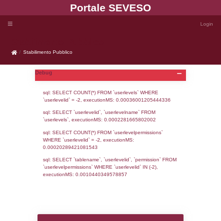
Portale SEVE
Stabilimento Pubblico
Stabilimento Pubblico
Debug
sql: SELECT COUNT(*) FROM `userlevels`
`userlevelid` = -2, executionMS: 0.000360
sql: SELECT `userlevelid`, `userlevelname`
`userlevels`, executionMS: 0.00022816658
sql: SELECT COUNT(*) FROM `userlevelperm
WHERE `userlevelid` = -2, executionMS: