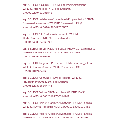
Notifiche
Data
Codice
Data
Invio
notifica
Inserimento
Notific
Ultima
Notifica
23-06-2026
01-07-
5736
2026
Archivio
Notifiche
Precedenti