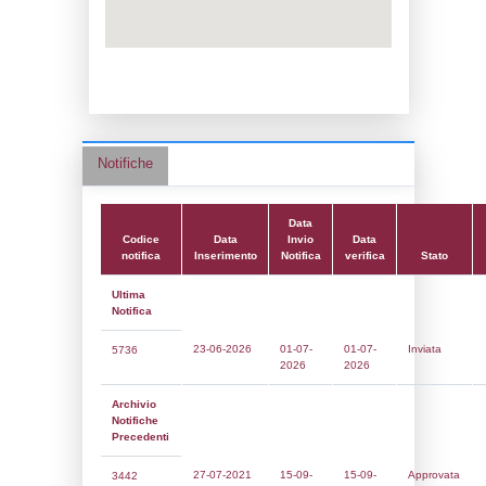
Data notifica:
15-09-2021
Data scrittura:
19-10-2016
Attività:
(03) Attività minerarie (sterili e pro
chimici) - MINING
Attività secondaria:
(10) Stoccaggio di co
(anche per il riscaldamento, la vendita al d
FUEL_STORAGE
Classi:
Classe 5
Dlgs:
D.Lgs 105/2015 Stabilimento di Sog
Coordinate:
45.4514672000,9.4043250000