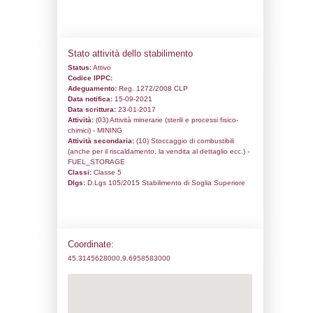
Codice univoco:
ND381
Ragione sociale:
STOGIT S.P.A.
Comune:
Ripalta Cremasca
Località:
Ripalta Cremasca
Indirizzo:
S.P. 591 Km 44,900
CAP:
26010
Telefono:
800 905058
Fax:
0373 892393
Email:
mario.galimberti@stogit.it
Pec:
operazioni@pec.stogit.it
Stato attività dello stabilimento
Status:
Attivo
Codice IPPC:
Adeguamento:
Reg. 1272/2008 CLP