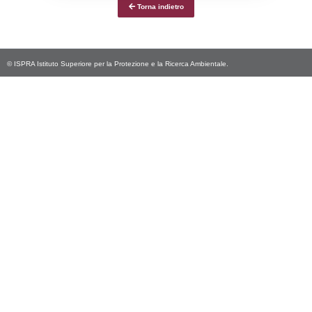
Notifiche
Data
Codice
Data
Invio
notifica
Inserimento
Notific
Ultima
Notifica
18-06-2026
01-07-
5724
2026
Archivio
Notifiche