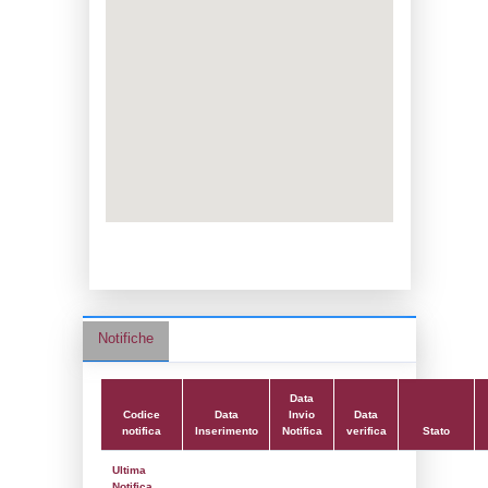
Data notifica:
15-09-2021
Data scrittura:
23-01-2017
Attività:
(03) Attività minerarie (sterili e pro
chimici) - MINING
Attività secondaria:
(10) Stoccaggio di co
(anche per il riscaldamento, la vendita al d
FUEL_STORAGE
Classi:
Classe 5
Dlgs:
D.Lgs 105/2015 Stabilimento di Sog
Coordinate:
45.3145628000,9.6958583000