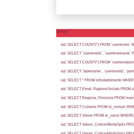
Notifiche
Codi
Ultima Notifi
4781
Archivio Noti
4183
3919