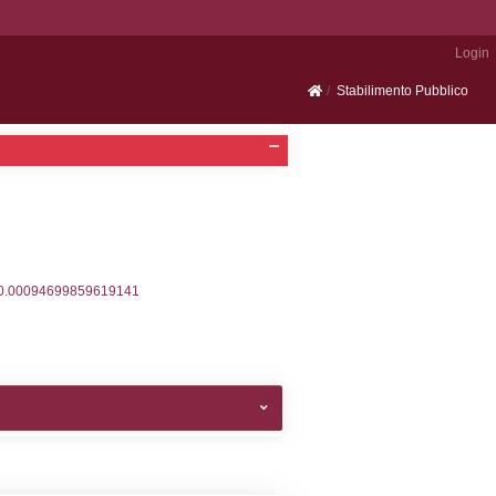
Portale SEVESO
2, executionMS: 0.00027704238891602
ecutionMS: 0.0002131462097168
velid` = -2, executionMS: 0.00018119812011719
velpermissions` WHERE `userlevelid` IN (-2), execut