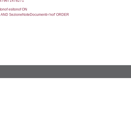
2, executionMS: 0.00027704238891602
ecutionMS: 0.0002131462097168
velid` = -2, executionMS: 0.00018119812011719
velpermissions` WHERE `userlevelid` IN (-2), execut
5', executionMS: 0.00060701370239258
CodiceUnivoco='ND385', executionMS: 0.00201487
odiceUnivoco='ND385', executionMS: 0.22757387161
1', executionMS: 0.00058794021606445
.00027298927307129