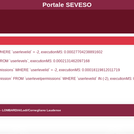
UNT(*) FROM `userlevels` WHERE `userlevelid` = -
serlevelid`, `userlevelname` FROM `userlevels`, ex
UNT(*) FROM `userlevelpermissions` WHERE `userle
blename`, `userlevelid`, `permission` FROM `userle