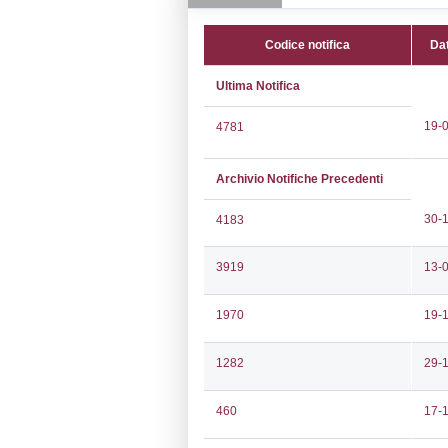
CAP:
26854
Telefono:
02 3
Fax:
02 80501
Email:
italgass
Pec:
igs@pec.i