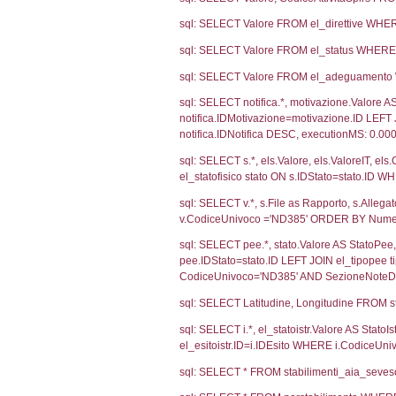
1970
1282
460
Debug