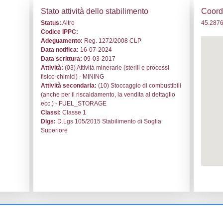
. ND385 - Ital Gas Storage S.p.A. - LOMBARDIA/Lodi/Corneg
i generali
Stato a
o:
ND385
Status:
Al
le:
Ital Gas Storage S.p.A.
Codice I
egliano Laudense
Adeguam
Data noti
ascina Sesmones 11/A
Data scri