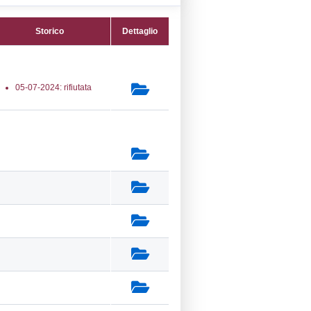
03) Attività minerarie (sterili e processi
imici) - MINING
secondaria:
(10) Stoccaggio di combustibili
r il riscaldamento, la vendita al dettaglio
 FUEL_STORAGE
lasse 1
gs 105/2015 Stabilimento di Soglia
e