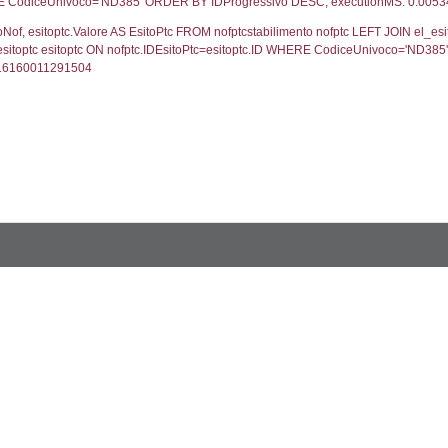
UNT(*) FROM `userlevels` WHERE `userlevelid` = -
serlevelid`, `userlevelname` FROM `userlevels`, ex
UNT(*) FROM `userlevelpermissions` WHERE `userle
blename`, `userlevelid`, `permission` FROM `userle
FROM infostabilimento WHERE CodiceUnivoco='ND38
ail, RagioneSociale FROM a1_stabilimento WHERE 
gione, Provincia FROM inventario_listato WHERE C
omune FROM el_comuni WHERE IstComune='0309802
lore FROM el_classi WHERE ID='1', executionMS: 0