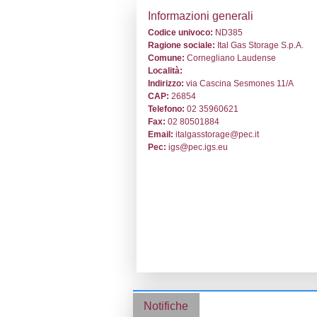
Stabilimento cod
Informazion
Codice univoc
Ragione socia
Comune:
Corn
Località:
Indirizzo:
via C