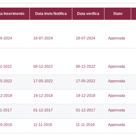
Attività:
(
5960621
fisico-ch
884
Attività 
torage@pec.it
(anche pe
gs.eu
ecc.) -
Classi:
C
Dlgs:
D.L
Superior