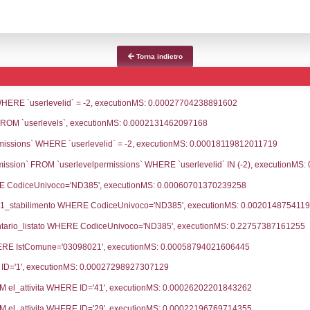
ce notifica
Data Inserimento
Dat
ca
19-06-2024
16-
fiche Precedenti
30-11-2022
06-
13-05-2022
17-