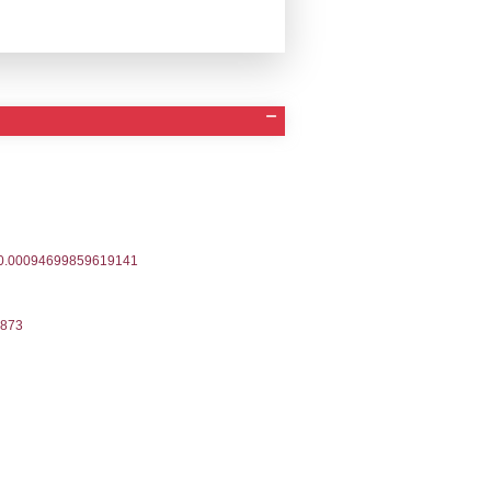
a Invio Notifica
Data verifica
Stato
07-2024
16-07-2024
Approvata
12-2022
06-12-2022
Approvata
05-2022
17-05-2022
Approvata