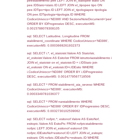
Torna indietro
Debug
sql: SELECT COUNT(*) FROM `userlevels`
`userlevelid` = -2, executionMS: 0.000343
sql: SELECT `userlevelid`, `userlevelname`
`userlevels`, executionMS: 0.00022387504
sql: SELECT COUNT(*) FROM `userlevelperm
WHERE `userlevelid` = -2, executionMS:
0.00020003318786621
sql: SELECT `tablename`, `userlevelid`, `p
`userlevelpermissions` WHERE `userlevelid` I
executionMS: 0.00099682807922363
sql: SELECT * FROM infostabilimento WHE