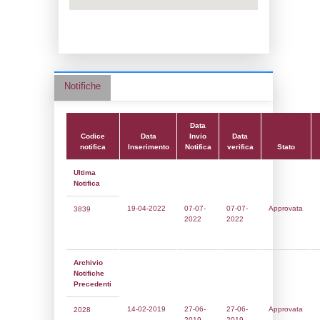
Data notifica:
07-07-2022
Data scrittura:
30-11-2017
Attività:
(07) Trattamento di metalli media
elettrolitici o chimici - METAL_ELECTROL
Attività secondaria:
Classi:
Classe 1
Dlgs:
D.Lgs 105/2015 Stabilimento di Sogl
Coordinate:
45.6172206000,9.3278333000