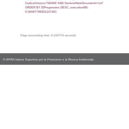
CodiceUnivoco='ND386', executionMS:
0.0007011890411377
sql: SELECT Email, RagioneSociale FROM a
WHERE CodiceUnivoco='ND386', execution
0.0020420551300049
sql: SELECT Regione, Provincia FROM invent
WHERE CodiceUnivoco='ND386', execution
0.18071389198303
sql: SELECT Comune FROM el_comuni W
IstComune='03108004', executionMS:
0.00046992301940918
sql: SELECT Valore FROM el_classi WHERE 
executionMS: 0.0003199577331543
sql: SELECT Valore, CodiceAttivitaSpirs FRO
WHERE ID='39', executionMS: 0.0002121