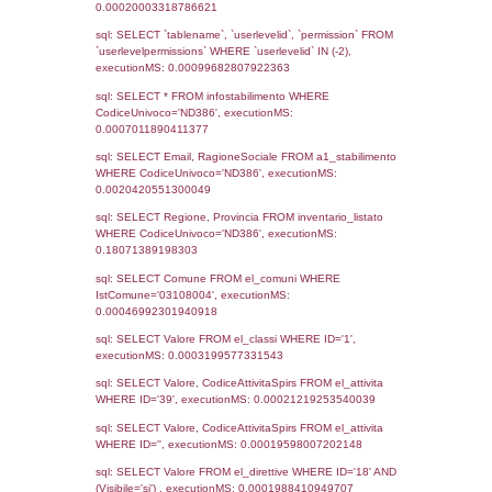
Notifiche
Data
Codice
Data
Invio
notifica
Inserimento
Notific
Ultima
Notifica
19-04-2022
07-07-
3839
2022
Archivio
Notifiche
Precedenti