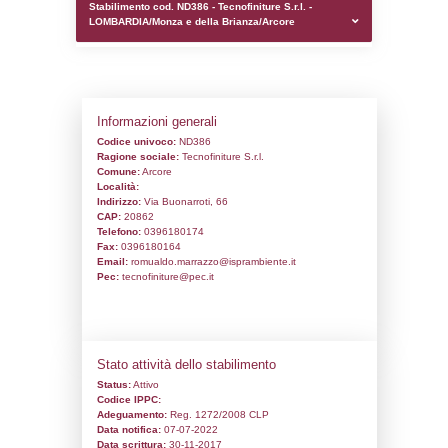
0.00020003318786621
sql: SELECT `tablename`, `userlevelid`, `p
`userlevelpermissions` WHERE `userlevelid` I
executionMS: 0.00099682807922363
Stabilimento cod. ND386 - Tecnofiniture S.r
LOMBARDIA/Monza e della Brianza/Arcor
Informazioni generali