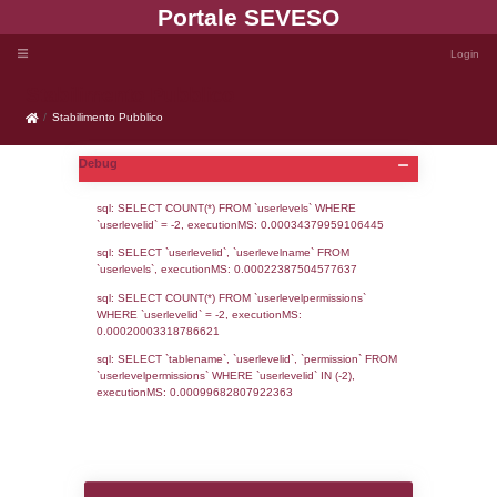
Portale SEVE
Stabilimento Pubblico
Stabilimento Pubblico
Debug
sql: SELECT COUNT(*) FROM `userlevels`
`userlevelid` = -2, executionMS: 0.000343
sql: SELECT `userlevelid`, `userlevelname`
`userlevels`, executionMS: 0.00022387504
sql: SELECT COUNT(*) FROM `userlevelperm
WHERE `userlevelid` = -2, executionMS: