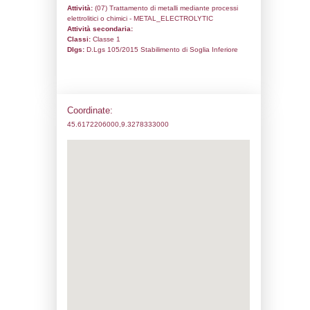
Codice univoco:
ND386
Ragione sociale:
Tecnofiniture S.r.l.
Comune:
Arcore
Località:
Indirizzo:
Via Buonarroti, 66
CAP:
20862
Telefono:
0396180174
Fax:
0396180164
Email:
romualdo.marrazzo@isprambiente.i
Pec:
tecnofiniture@pec.it
Stato attività dello stabilimento
Status:
Attivo
Codice IPPC:
Adeguamento:
Reg. 1272/2008 CLP