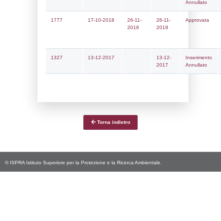
Notifiche
Data
Codice
Data
Invio
notifica
Inserimento
Notific
Ultima
Notifica
12-01-2026
09-07-
5366
2026
Archivio
Notifiche
Precedenti