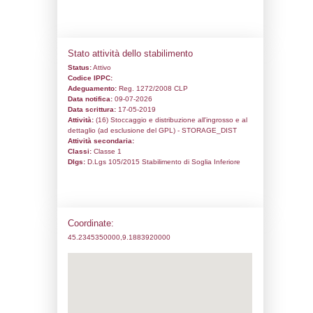
Codice univoco:
ND391
Ragione sociale:
Zust Ambrosetti spa
Comune:
San Genesio ed Uniti
Località:
Indirizzo:
viale Industria n. 31/33
CAP:
27010
Telefono:
0295051201
Fax:
0464573121
Email:
andrea.sommariva@zust.it
Pec:
info@pec.carediotrans.it
Stato attività dello stabilimento
Status:
Attivo
Codice IPPC:
Adeguamento:
Reg. 1272/2008 CLP