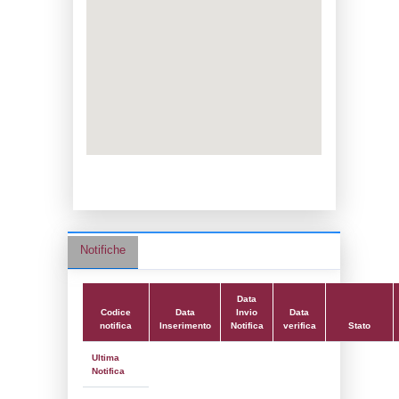
Data notifica:
09-07-2026
Data scrittura:
17-05-2019
Attività:
(16) Stoccaggio e distribuzione al
dettaglio (ad esclusione del GPL) - ST
Attività secondaria:
Classi:
Classe 1
Dlgs:
D.Lgs 105/2015 Stabilimento di Sogl
Coordinate:
45.2345350000,9.1883920000