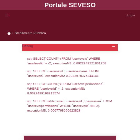
Portale SEVE
Stabilimento Pubblico
Stabilimento Pubblico
Debug
sql: SELECT COUNT(*) FROM `userlevels`
`userlevelid` = -2, executionMS: 0.002224
sql: SELECT `userlevelid`, `userlevelname`
`userlevels`, executionMS: 0.00226783752
sql: SELECT COUNT(*) FROM `userlevelperm
WHERE `userlevelid` = -2, executionMS: