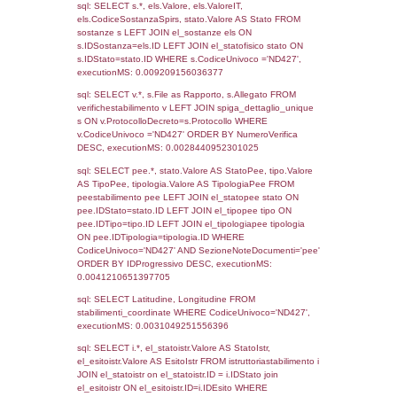
138
01-04-2016
20-07-
2018
Torna indietro
Debug