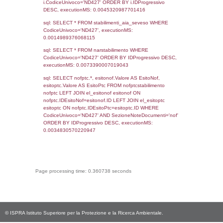
sql: SELECT COUNT(*) FROM `userlevels`
`userlevelid` = -2, executionMS: 0.002224
sql: SELECT `userlevelid`, `userlevelname`
`userlevels`, executionMS: 0.00226783752
sql: SELECT COUNT(*) FROM `userlevelperm
WHERE `userlevelid` = -2, executionMS:
0.0027499198913574
sql: SELECT `tablename`, `userlevelid`, `p
`userlevelpermissions` WHERE `userlevelid` I
executionMS: 0.0067768096923828
sql: SELECT * FROM infostabilimento WHE
CodiceUnivoco='ND427', executionMS:
0.0027239322662354
sql: SELECT Email, RagioneSociale FROM a
WHERE CodiceUnivoco='ND427', execution