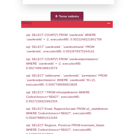
Data
Codice
Data
Invio
notifica
Inserimento
Notific
Ultima
Notifica
23-03-2026
13-07-
5460
2026
Archivio