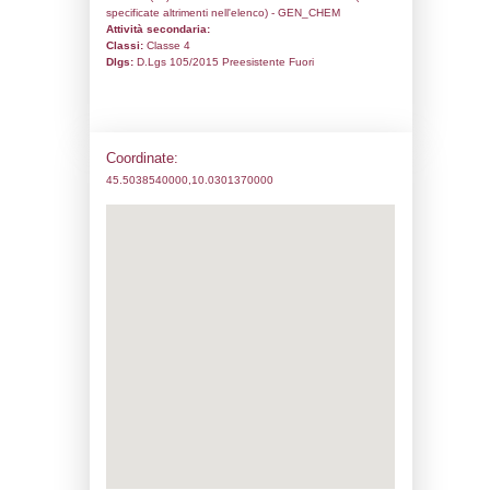
Ragione sociale:
FARMOL S.p.A.
Comune:
Berlingo
Località:
Indirizzo:
VIA MAZZINI, 5
CAP:
25030
Telefono:
0309973301
Fax:
0307772571
Email:
accounting@pec.farmol.com
Pec:
accounting@pec.farmol.com
Stato attività dello stabilimento
Status:
Attivo
Codice IPPC:
Adeguamento:
Reg. 1272/2008 CLP
Data notifica:
13-07-2026