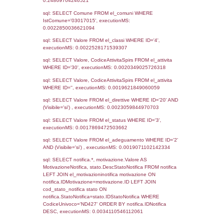
Notifiche
Precedenti
27-09-2024
31-10-
4863
2024
4174
18-11-2022
08-03-
2023