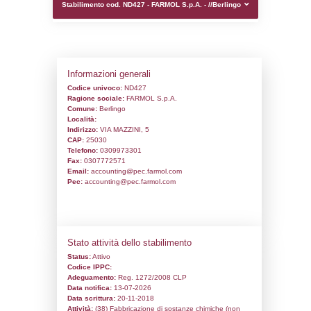
0.0027499198913574
sql: SELECT `tablename`, `userlevelid`, `p
`userlevelpermissions` WHERE `userlevelid` I
executionMS: 0.0067768096923828
Stabilimento cod. ND427 - FARMOL S.p.A. 
Informazioni generali
Codice univoco:
ND427