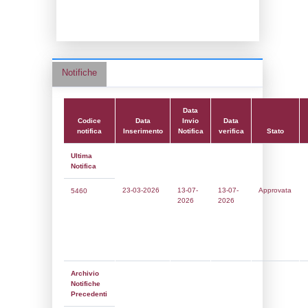
Data scrittura:
20-11-2018
Attività:
(38) Fabbricazione di sostanze c
specificate altrimenti nell'elenco) - GEN
Attività secondaria:
Classi:
Classe 4
Dlgs:
D.Lgs 105/2015 Preesistente Fuori
Coordinate:
45.5038540000,10.0301370000