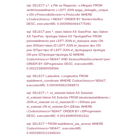
1208
30-10-2017
20-11-
2017
Torna indietro
Debug
sql: SELECT COUNT(*) FROM `userlevels`
`userlevelid` = -2, executionMS: 0.000349
sql: SELECT `userlevelid`, `userlevelname`
`userlevels`, executionMS: 0.00025582313