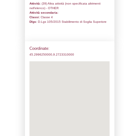
Codice univoco:
ND447
Ragione sociale:
TIESSE S.P.A.
Comune:
Landriano
Località:
Indirizzo:
Via Privata Paolo Baffi SP412
CAP:
27015
Telefono:
02872561
Fax:
0287256298
Email:
silvia.cornalba@tiessespa.com
Pec:
ufficiotecnico.sintecologisticsspa@reg
Stato attività dello stabilimento
Status:
Attivo
Codice IPPC:
Adeguamento: