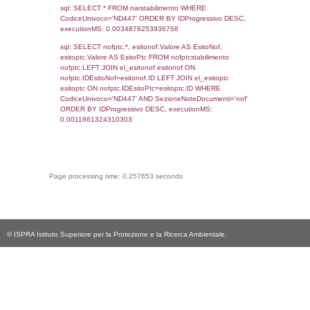
sql: SELECT COUNT(*) FROM `userlevelperm
WHERE `userlevelid` = -2, executionMS:
0.00020980834960938
sql: SELECT `tablename`, `userlevelid`, `p
`userlevelpermissions` WHERE `userlevelid` I
executionMS: 0.0010368824005127
sql: SELECT * FROM infostabilimento WHE
CodiceUnivoco='ND447', executionMS:
0.00080680847167969
sql: SELECT Email, RagioneSociale FROM a
WHERE CodiceUnivoco='ND447', execution
0.0039842128753662
sql: SELECT Regione, Provincia FROM invent
WHERE CodiceUnivoco='ND447', execution
0.18988990783691