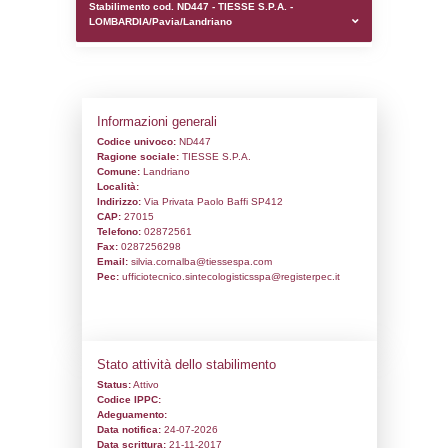
0.00020980834960938
sql: SELECT `tablename`, `userlevelid`, `p
`userlevelpermissions` WHERE `userlevelid` I
executionMS: 0.0010368824005127
Stabilimento cod. ND447 - TIESSE S.P.A. 
LOMBARDIA/Pavia/Landriano
Informazioni generali