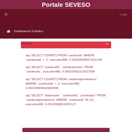
Portale SEVE
Stabilimento Pubblico
Stabilimento Pubblico
Debug
sql: SELECT COUNT(*) FROM `userlevels`
`userlevelid` = -2, executionMS: 0.000349
sql: SELECT `userlevelid`, `userlevelname`
`userlevels`, executionMS: 0.00025582313
sql: SELECT COUNT(*) FROM `userlevelperm
WHERE `userlevelid` = -2, executionMS: