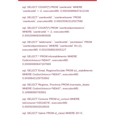
Notifiche
Data
Codice
Data
Invio
notifica
Inserimento
Notific
Ultima
Notifica
01-04-2026
24-07-
5481
2026
Archivio
Notifiche
Precedenti