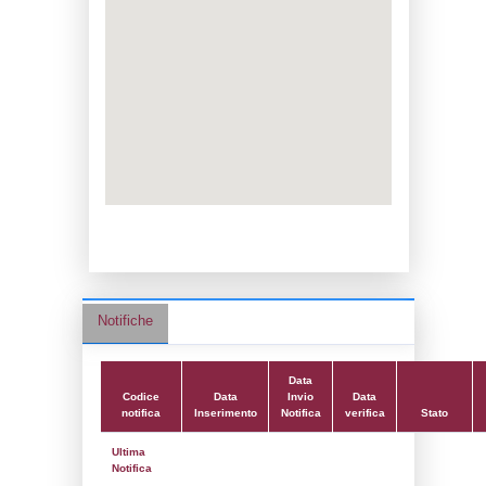
Data notifica:
18-07-2022
Data scrittura:
17-01-2019
Attività:
(14) Stoccaggio di GPL - LPG
Attività secondaria:
(13) Produzione, imb
distribuzione all'ingrosso di gas di petrolio
(GPL) - LPG_PROD
Classi:
Classe 1
Dlgs:
D.Lgs 105/2015 Stabilimento di Sog
Coordinate:
45.8719528000,10.5857056000