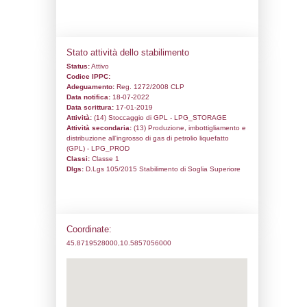
Codice univoco:
NE001
Ragione sociale:
Gabogas 2 s.a.s.
Comune:
Condino
Località:
zona industriale
Indirizzo:
Via Roma 174
CAP:
38083
Telefono:
0465621603
Fax:
0465621800
Email:
posta@gabogas2.it
Pec:
gabogas2condino@legalmail.it
Stato attività dello stabilimento
Status:
Attivo
Codice IPPC:
Adeguamento:
Reg. 1272/2008 CLP