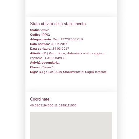
Codice univoco:
NE003
Ragione sociale:
Comune:
Trento
Località:
BRUSADI
Indirizzo:
Loc. Brusadi
CAP:
38121
Telefono:
0461 866233
Fax:
Email:
Pec:
Stato attività dello stabilimento
Status:
Attivo
Codice IPPC:
Adeguamento:
Reg. 1272/2008 CLP