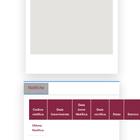
Data notifica:
30-05-2016
Data scrittura:
24-03-2017
Attività:
(11) Produzione, distruzione e st
esplosivi - EXPLOSIVES
Attività secondaria:
Classi:
Classe 1
Dlgs:
D.Lgs 105/2015 Stabilimento di Sogl
Coordinate:
46.0863194000,11.0299111000