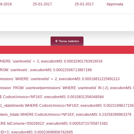
ce notifica
Data Inserimento
Dat
ca
31-07-2023
18-
fiche Precedenti
08-07-2022
07-