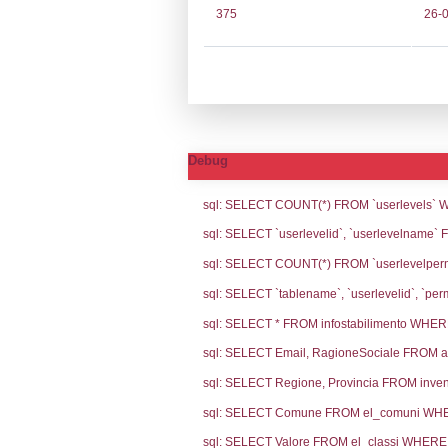
Notifiche
Codi
Ultima Notifi
4443
Archivio Noti
4025