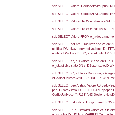
2426
1745
1225
375