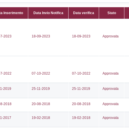
Attività:
(
1950019
nell'elen
404
Attività 
.sila@actaliscertymail.it
LPG_ST
S@PEC.IT
Classi:
C
Dlgs:
D.L
Inferiore