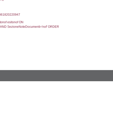
Torna indietro
2, executionMS: 0.00032901763916016
ecutionMS: 0.00022506713867188
velid` = -2, executionMS: 0.00018811225891113
velpermissions` WHERE `userlevelid` IN (-2), execut
3', executionMS: 0.0010831356048584
CodiceUnivoco='NF163', executionMS: 0.002218961
odiceUnivoco='NF163', executionMS: 0.23258399963