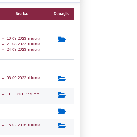
39) Altra attività (non specificata altrimenti
co) - OTHER
secondaria:
(14) Stoccaggio di GPL -
ORAGE
lasse 1
gs 105/2015 Stabilimento di Soglia