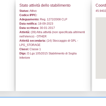
. NF163 - Liquigas SpA - VENETO/Treviso/Cordignano
i generali
Stato a
o:
NF163
Status:
At
le:
Liquigas SpA
Codice I
ignano
Adeguam
Data noti
orizia 44
Data scri