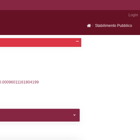
Portale SEVESO
2, executionMS: 0.00032901763916016
ecutionMS: 0.00022506713867188
velid` = -2, executionMS: 0.00018811225891113
velpermissions` WHERE `userlevelid` IN (-2), execut