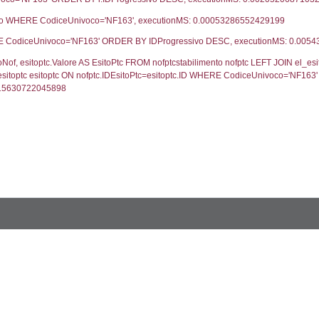
UNT(*) FROM `userlevels` WHERE `userlevelid` = -
serlevelid`, `userlevelname` FROM `userlevels`, ex
UNT(*) FROM `userlevelpermissions` WHERE `userle
blename`, `userlevelid`, `permission` FROM `userle
FROM infostabilimento WHERE CodiceUnivoco='NF16
ail, RagioneSociale FROM a1_stabilimento WHERE 
gione, Provincia FROM inventario_listato WHERE C