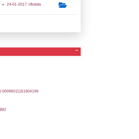
a Invio Notifica
Data verifica
Stato
09-2023
18-09-2023
Approvata
10-2022
07-10-2022
Approvata