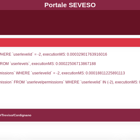
UNT(*) FROM `userlevels` WHERE `userlevelid` = -
serlevelid`, `userlevelname` FROM `userlevels`, ex
UNT(*) FROM `userlevelpermissions` WHERE `userle
blename`, `userlevelid`, `permission` FROM `userle