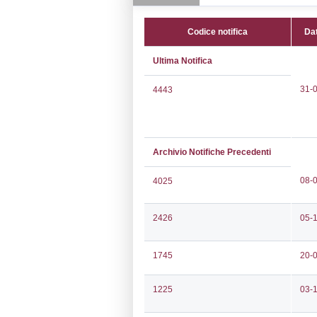
CAP:
31016
Telefono:
0438
Fax:
0429841
Email:
liquigas
Pec:
FIDENGA