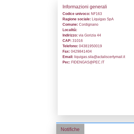
Stabilimento cod
Informazion
Codice univoc
Ragione socia
Comune:
Cord
Località:
Indirizzo:
via G